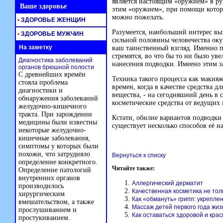
является настоящим «оружием» в ру
Ваше здоровье
этим «оружием», при помощи которо
можно пожелать.
•
ЗДОРОВЬЕ ЖЕНЩИН
Разумеется, наибольший интерес вы
•
ЗДОРОВЬЕ МУЖЧИН
сильной половины человечества окун
На заметку
ваш таинственный взгляд. Именно 
стремятся, во что бы то ни было ув
Диагностика заболеваний
нанесения подводки. Имеено этим з
органов брюшной полости
С древнейших времён
Техника такого процесса как макия
стояла проблема
времен, когда в качестве средства д
диагностики и
вещества, - на сегодняшний день в
обнаружения заболеваний
косметические средства от ведущих
желудочно-кишечного
тракта. При зарождении
Кстати, обилие вариантов подводки 
медицины были известны
существует несколько способов её 
некоторые желудочно-
кишечные заболевания,
симптомы у которых были
похожи, что затрудняло
Вернуться к списку
определение конкретного.
Читайте также:
Определение патологий
внутренних органов
Аллергический дерматит
производилось
Качественная косметика не толь
хирургическим
Как «обмануть» грипп: укрепле
вмешательством, а также
Массаж детей первого года жиз
прослушиванием и
Как оставаться здоровой и кра
простукиванием.