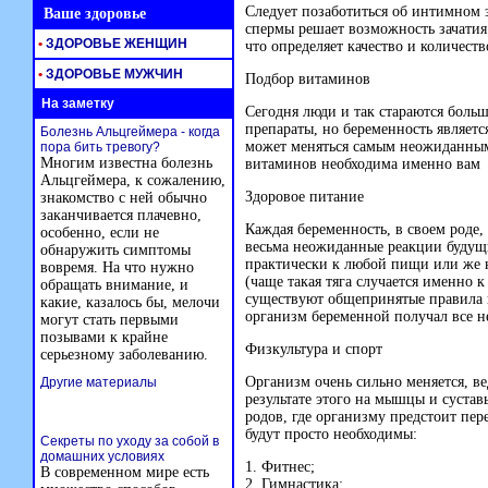
Следует позаботиться об интимном 
Ваше здоровье
спермы решает возможность зачатия 
•
ЗДОРОВЬЕ ЖЕНЩИН
что определяет качество и количест
•
ЗДОРОВЬЕ МУЖЧИН
Подбор витаминов
На заметку
Сегодня люди и так стараются боль
препараты, но беременность являет
Болезнь Альцгеймера - когда
может меняться самым неожиданным 
пора бить тревогу?
Многим известна болезнь
витаминов необходима именно вам
Альцгеймера, к сожалению,
Здоровое питание
знакомство с ней обычно
заканчивается плачевно,
Каждая беременность, в своем роде
особенно, если не
весьма неожиданные реакции будущи
обнаружить симптомы
практически к любой пищи или же 
вовремя. На что нужно
(чаще такая тяга случается именно
обращать внимание, и
существуют общепринятые правила п
какие, казалось бы, мелочи
организм беременной получал все н
могут стать первыми
позывами к крайне
Физкультура и спорт
серьезному заболеванию.
Организм очень сильно меняется, ве
Другие материалы
результате этого на мышцы и сустав
родов, где организму предстоит пе
будут просто необходимы:
Секреты по уходу за собой в
домашних условиях
1. Фитнес;
В современном мире есть
2. Гимнастика;