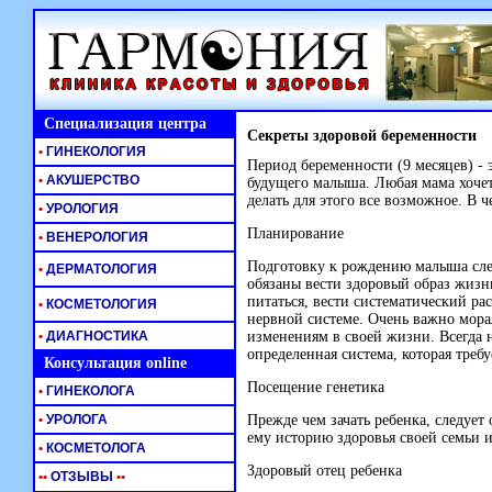
Специализация центра
Секреты здоровой беременности
•
ГИНЕКОЛОГИЯ
Период беременности (9 месяцев) - 
•
АКУШЕРСТВО
будущего малыша. Любая мама хочет
делать для этого все возможное. В 
•
УРОЛОГИЯ
Планирование
•
ВЕНЕРОЛОГИЯ
Подготовку к рождению малыша след
•
ДЕРМАТОЛОГИЯ
обязаны вести здоровый образ жизн
питаться, вести систематический рас
•
КОСМЕТОЛОГИЯ
нервной системе. Очень важно мора
•
ДИАГНОСТИКА
изменениям в своей жизни. Всегда 
определенная система, которая треб
Консультация online
Посещение генетика
•
ГИНЕКОЛОГА
•
УРОЛОГА
Прежде чем зачать ребенка, следует 
ему историю здоровья своей семьи 
•
КОСМЕТОЛОГА
Здоровый отец ребенка
•
•
ОТЗЫВЫ
•
•