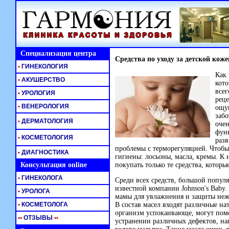
Специализация центра
Средства по уходу за детской коже
•
ГИНЕКОЛОГИЯ
Как 
•
АКУШЕРСТВО
кот
всег
•
УРОЛОГИЯ
рец
•
ВЕНЕРОЛОГИЯ
ощущ
забо
•
ДЕРМАТОЛОГИЯ
очен
функ
•
КОСМЕТОЛОГИЯ
разв
проблемы с терморегуляцией. Чтобы
•
ДИАГНОСТИКА
гигиены: лосьоны, масла, кремы. К
Консультация online
покупать только те средства, котор
•
ГИНЕКОЛОГА
Среди всех средств, большой попул
известной компании Johnson's Baby
•
УРОЛОГА
мамы для увлажнения и защиты нежн
•
КОСМЕТОЛОГА
В состав масел входят различные на
организм успокаивающе, могут пом
•
•
ОТЗЫВЫ
•
•
устранении различных дефектов, на