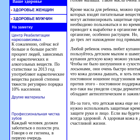
голове малыша. Такие масла очень л
Ваше здоровье
Кроме масла для ребенка, можно при
•
ЗДОРОВЬЕ ЖЕНЩИН
которых входят питательные вещест
•
ЗДОРОВЬЕ МУЖЧИН
могут активизировать защитные пр
необходимо пользоваться и во время
На заметку
приводит к выработке в организме 
организме, особенно растущем. Но, 
Центр Реабилитации
до трех лет нахождение под прямым
наркозависимых
К сожалению, сейчас всё
Любой ребенок очень любит купание
больше и больше растёт
пользуйтесь детским мылом и шамп
процент людей, зависимых
купания детскую кожу можно увлаж
от наркотических и
Чтобы не было шелушения и сухости
алкогольных веществ. По
лосьонами, они очень быстро впитыв
статистике за 2013 год
что кожа должна дышать, и хоть пел
употребляют наркотические
постоянное ношение подгузников мо
вещества разной степени
против этого - постоянное поддерж
тяжести регулярно порядка
все-таки вы увидели следы дерматит
10% населения.
обладают антисептическим и зажив
Другие материалы
Из-за того, что детская кожа еще н
нужно использовать защитные крем
защите руки и лицо. Если вы будете
Профессиональная чистка
всегда здоровой. А здоровая кожа в 
зубов
Каждый человек должен
счастливой жизни.
заботиться о полости рта.
Говоря о ее гигиена, в
первую очередь