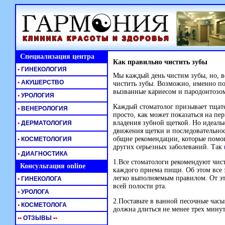
Специализация центра
Как правильно чистить зубы
•
ГИНЕКОЛОГИЯ
Мы каждый день чистим зубы, но, в
•
АКУШЕРСТВО
чистить зубы. Возможно, именно по
вызванные кариесом и пародонтозо
•
УРОЛОГИЯ
Каждый стоматолог призывает тщате
•
ВЕНЕРОЛОГИЯ
просто, как может показаться на пе
владения зубной щеткой. Но идеаль
•
ДЕРМАТОЛОГИЯ
движения щетки и последовательнос
общие рекомендации, которые помогу
•
КОСМЕТОЛОГИЯ
других серьезных заболеваний. Так
•
ДИАГНОСТИКА
1.Все стоматологи рекомендуют чист
Консультация online
каждого приема пищи. Об этом все 
легко выполняемым правилом. От эт
•
ГИНЕКОЛОГА
всей полости рта.
•
УРОЛОГА
2.Поставьте в ванной песочные часы
•
КОСМЕТОЛОГА
должна длиться не менее трех минут
•
•
ОТЗЫВЫ
•
•