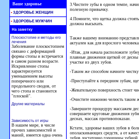
Ваше здоровье
3.Чистите зубы в одном темпе, начи
полезную привычку.
•
ЗДОРОВЬЕ ЖЕНЩИН
4.Помните, что щетка должна стоять
•
ЗДОРОВЬЕ МУЖЧИН
должна высыхать.
На заметку
Плоскостопие и методы его
Также вашему вниманию представля
лечения
актуален как для взрослого человека,
Заболевание плоскостопием
связано с деформацией
-Итак, для начала расположите зубн
формы стопы и встречается
плавные движения щеткой от десны
в самом разном возрасте.
участке из двух зубов.
Искривление стопы
характеризуется
-Таким же способом начните чистку
уменьшением высоты
-Приступайте к передним зубам, ще
поперечного или
продольного сводов, от
-Жевательную поверхность стоит чи
чего стопа и становится
"плоской".
-Очистите нижнюю челюсть таким 
Другие материалы
-Завершите процедуру массажем десе
совершаете круговые движения зубн
деснах, массаж противопоказан.
Зависимость от игры
В нашем мире, в числе
Кстати, здоровье ваших зубов в бол
прочих зависимостей и
ополаскивающих средств, а от каче
маний, имеется одна очень
зубов достаточно горошины зубной