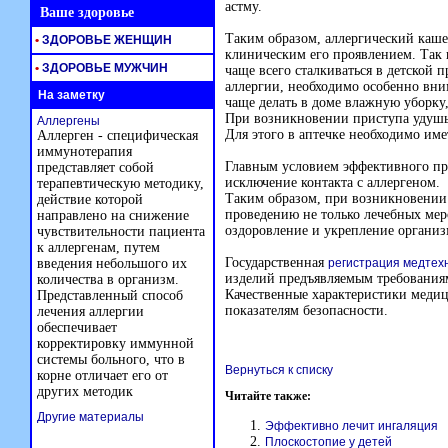
астму.
Ваше здоровье
Таким образом, аллергический кашел
•
ЗДОРОВЬЕ ЖЕНЩИН
клиническим его проявлением. Так 
•
ЗДОРОВЬЕ МУЖЧИН
чаще всего сталкиваться в детской 
аллергии, необходимо особенно вни
На заметку
чаще делать в доме влажную уборку,
При возникновении приступа удушь
Аллергены
Для этого в аптечке необходимо им
Аллерген - специфическая
иммунотерапия
Главным условием эффективного пр
представляет собой
исключение контакта с аллергеном.
терапевтическую методику,
Таким образом, при возникновении 
действие которой
проведению не только лечебных мер
направлено на снижение
оздоровление и укрепление организ
чувствительности пациента
к аллергенам, путем
Государственная
введения небольшого их
регистрация медтех
изделий предъявляемым требованиям
количества в организм.
Качественные характеристики меди
Представленный способ
показателям безопасности.
лечения аллергии
обеспечивает
корректировку иммунной
системы больного, что в
Вернуться к списку
корне отличает его от
других методик
Читайте также:
Другие материалы
Эффективно лечит ингаляция
Плоскостопие у детей