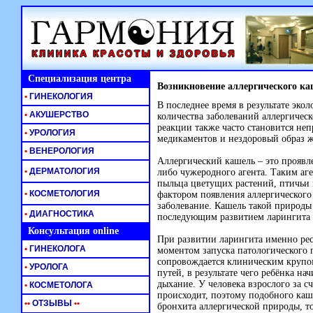
Специализация центра
Возникновение аллергического к
•
ГИНЕКОЛОГИЯ
В последнее время в результате эко
•
АКУШЕРСТВО
количества заболеваний аллергичес
реакции также часто становится не
•
УРОЛОГИЯ
медикаментов и нездоровый образ 
•
ВЕНЕРОЛОГИЯ
Аллергический кашель – это проявл
•
ДЕРМАТОЛОГИЯ
либо чужеродного агента. Таким аг
пыльца цветущих растений, птичьи
•
КОСМЕТОЛОГИЯ
фактором появления аллергического
заболевание. Кашель такой природы
•
ДИАГНОСТИКА
последующим развитием ларингита 
Консультация online
При развитии ларингита именно рес
•
ГИНЕКОЛОГА
моментом запуска патологического п
сопровождается клиническим крупом
•
УРОЛОГА
путей, в результате чего ребёнка н
дыхание. У человека взрослого за с
•
КОСМЕТОЛОГА
происходит, поэтому подобного кашл
•
•
ОТЗЫВЫ
•
•
бронхита аллергической природы, т