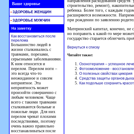
направления расходования средств
Ваше здоровье
строительство, ремонт), накопитель
ребенка. Более того, с каждым годо
•
ЗДОРОВЬЕ ЖЕНЩИН
расширяются возможности. Наприме
при рождении по заявлению родите
•
ЗДОРОВЬЕ МУЖЧИН
На заметку
Материнский капитал, конечно, не 
но поправить к
какой-то
мере может
Как восстановиться после
государство старается облегчить пр
перелома
Большинство людей в
Вернуться к списку
жизни сталкивались с
травмами, порезами,
Читайте также:
серьезными заболеваниями.
К ним относится и
Озонотерапия – успешное лече
перелом. Перелом ноги –
Фотоомоложение - восстановле
это всегда что-то
О полезных свойствах цикория
неожиданное и совсем
Средства защиты органов дых
неприятное. Эта
Как подольше сохранить красот
неприятность может
произойти совершенно с
любым человеком. Чаще
всего с такими травмами
сталкиваются больные и
пожилые люди. Для них
перелом чреват плохими
последствиями, поэтому
очень важно правильно
восстанавливаться после