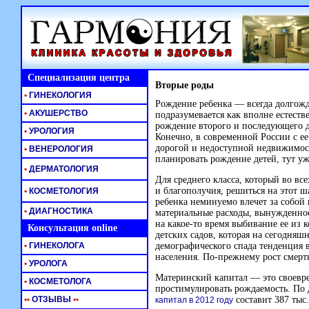
Специализация центра
Вторые роды
•
ГИНЕКОЛОГИЯ
Рождение ребенка — всегда долгожд
•
АКУШЕРСТВО
подразумевается как вполне естест
рождение второго и последующего д
•
УРОЛОГИЯ
Конечно, в современной России с 
дорогой и недоступной недвижимост
•
ВЕНЕРОЛОГИЯ
планировать рождение детей, тут уж
•
ДЕРМАТОЛОГИЯ
Для среднего класса, который во все
и благополучия, решиться на этот 
•
КОСМЕТОЛОГИЯ
ребенка неминуемо влечет за собой
•
ДИАГНОСТИКА
материальные расходы, вынужденное
на
какое-то
время выбивание ее из к
Консультация online
детских садов, которая на сегодняш
•
ГИНЕКОЛОГА
демографического спада тенденция 
населения.
По-прежнему
рост смерт
•
УРОЛОГА
Материнский капитал — это своевре
•
КОСМЕТОЛОГА
простимулировать рождаемость. По
•
•
ОТЗЫВЫ
•
•
составит 387 тыс
капитал в 2012 году