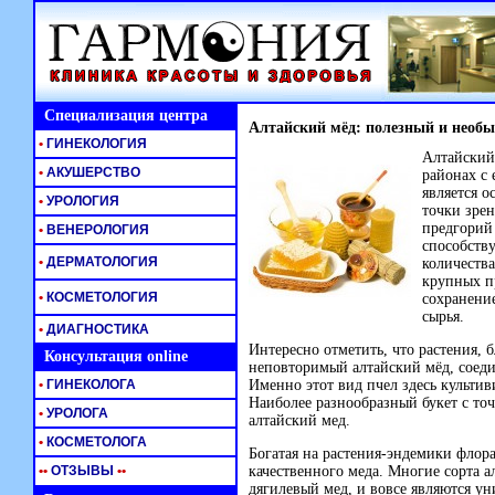
Специализация центра
Алтайский мёд: полезный и необ
•
ГИНЕКОЛОГИЯ
Алтайский
•
АКУШЕРСТВО
районах с 
является о
•
УРОЛОГИЯ
точки зре
предгорий
•
ВЕНЕРОЛОГИЯ
способств
•
ДЕРМАТОЛОГИЯ
количества
крупных п
•
КОСМЕТОЛОГИЯ
сохранени
сырья.
•
ДИАГНОСТИКА
Интересно отметить, что растения, 
Консультация online
неповторимый алтайский мёд, соеди
•
ГИНЕКОЛОГА
Именно этот вид пчел здесь культи
Наиболее разнообразный букет с точ
•
УРОЛОГА
алтайский мед.
•
КОСМЕТОЛОГА
Богатая на растения-эндемики флора
•
•
ОТЗЫВЫ
•
•
качественного меда. Многие сорта а
дягилевый мед, и вовсе являются ун