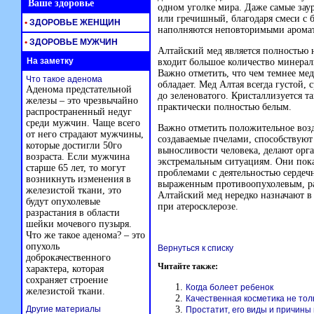
Ваше здоровье
одном уголке мира. Даже самые зау
или гречишный, благодаря смеси с 
•
ЗДОРОВЬЕ ЖЕНЩИН
наполняются неповторимыми аромат
•
ЗДОРОВЬЕ МУЖЧИН
Алтайский мед является полностью 
На заметку
входит большое количество минерал
Важно отметить, что чем темнее ме
Что такое аденома
обладает. Мед Алтая всегда густой, 
Аденома предстательной
до зеленоватого. Кристаллизуется т
железы – это чрезвычайно
практически полностью белым.
распространенный недуг
среди мужчин. Чаще всего
Важно отметить положительное возд
от него страдают мужчины,
создаваемые пчелами, способствую
которые достигли 50го
выносливости человека, делают орг
возраста. Если мужчина
экстремальным ситуациям. Они пока
старше 65 лет, то могут
проблемами с деятельностью сердечн
возникнуть изменения в
выраженным противоопухолевым, р
железистой ткани, это
Алтайский мед нередко назначают в 
будут опухолевые
при атеросклерозе.
разрастания в области
шейки мочевого пузыря.
Что же такое аденома? – это
опухоль
Вернуться к списку
доброкачественного
Читайте также:
характера, которая
сохраняет строение
Когда болеет ребенок
железистой ткани.
Качественная косметика не толь
Другие материалы
Простатит, его виды и причины