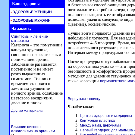
Осуществить удаление татуировок л
Ваше здоровье
и безопасный способ очищения дерм
оптимальные настройки лазера, под
•
ЗДОРОВЬЕ ЖЕНЩИН
полностью защитить ее от образова
позволяет удалить следующие виды 
•
ЗДОРОВЬЕ МУЖЧИН
(цветные), косметические.
На заметку
Лучше всего поддаются удалению не
Симптомы и лечение
небольшой плотности. Для выведен
катаракты
потребуется 4–6 процедур. Время, к
Катаракта – это помутнение
положительного результата, также з
капсулы хрусталика,
Интервал между процедурами состав
связанное со значительным
понижением зрения.
После процедуры могут наблюдаться
Заболевание развивается
на обработанном участке — эти про
постепенно и не имеет
безопасность и комфортность проц
резко выраженных
методику для удаления татуировок на
симптомов. Только со
также коррекции
перманентного маки
временем становится
заметным ухудшение
ночного зрения, ослабление
цветового восприятия,
Вернуться к списку
двоение в глазах.
Читайте также:
Другие материалы
Центры здоровья и медицины
Контурная пластика
Между нами, девочками
Влияние пивного
Первый гардероб для малыша -
алкоголизма на организм