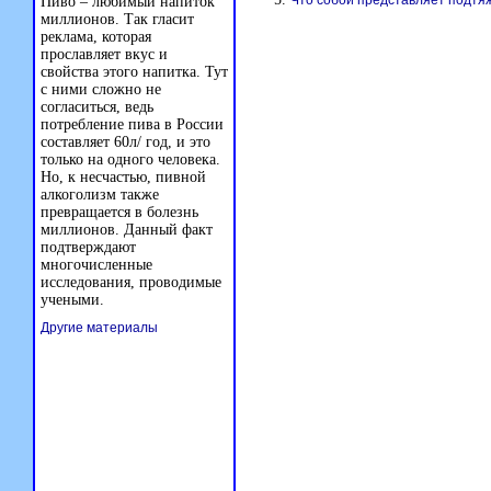
Что собой представляет подтяж
Пиво – любимый напиток
миллионов. Так гласит
реклама, которая
прославляет вкус и
свойства этого напитка. Тут
с ними сложно не
согласиться, ведь
потребление пива в России
составляет 60л/ год, и это
только на одного человека.
Но, к несчастью, пивной
алкоголизм также
превращается в болезнь
миллионов. Данный факт
подтверждают
многочисленные
исследования, проводимые
учеными.
Другие материалы