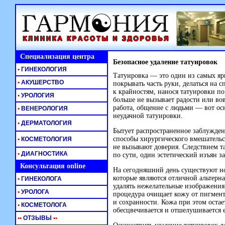
Специализация центра
Безопасное удаление татуировок
•
ГИНЕКОЛОГИЯ
Татуировка — это один из самых я
•
АКУШЕРСТВО
покрывать часть руки, делаться на с
к крайностям, нанося татуировки по
•
УРОЛОГИЯ
больше не вызывает радости или в
работа, общение с людьми — вот ос
•
ВЕНЕРОЛОГИЯ
неудачной татуировки.
•
ДЕРМАТОЛОГИЯ
Бытует распространенное заблуждени
способы хирургического вмешательст
•
КОСМЕТОЛОГИЯ
не вызывают доверия. Следствием т
•
ДИАГНОСТИКА
по сути, один эстетический изъян з
Консультация online
На сегодняшний день существуют но
которые являются отличной альтерн
•
ГИНЕКОЛОГА
удалять нежелательные изображения
•
УРОЛОГА
процедура очищает кожу от пигменто
и сохранности. Кожа при этом остае
•
КОСМЕТОЛОГА
обесцвечивается и отшелушивается 
•
•
ОТЗЫВЫ
•
•