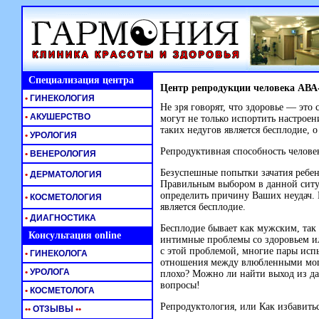
Специализация центра
Центр репродукции человека АВ
•
ГИНЕКОЛОГИЯ
Не зря говорят, что здоровье — это 
•
АКУШЕРСТВО
могут не только испортить настроен
таких недугов является бесплодие, о
•
УРОЛОГИЯ
Репродуктивная способность человек
•
ВЕНЕРОЛОГИЯ
Безуспешные попытки зачатия ребен
•
ДЕРМАТОЛОГИЯ
Правильным выбором в данной ситу
определить причину Ваших неудач. 
•
КОСМЕТОЛОГИЯ
является бесплодие.
•
ДИАГНОСТИКА
Бесплодие бывает как мужским, так
Консультация online
интимные проблемы со здоровьем и
с этой проблемой, многие пары исп
•
ГИНЕКОЛОГА
отношения между влюбленными могу
•
УРОЛОГА
плохо? Можно ли найти выход из да
вопросы!
•
КОСМЕТОЛОГА
Репродуктология, или Как избавитьс
•
•
ОТЗЫВЫ
•
•