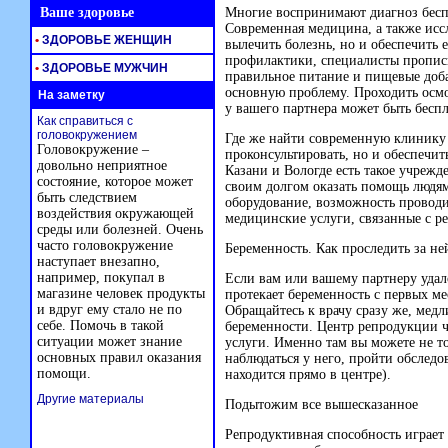
Ваше здоровье
Многие воспринимают диагноз беспл
Современная медицина, а также исс
•
ЗДОРОВЬЕ ЖЕНЩИН
вылечить болезнь, но и обеспечить 
профилактики, специалисты пропис
•
ЗДОРОВЬЕ МУЖЧИН
правильное питание и пищевые добав
основную проблему. Проходить осмо
На заметку
у вашего партнера может быть бесп
Как справиться с
головокружением
Где же найти современную клинику 
Головокружение –
проконсультировать, но и обеспечит
довольно неприятное
Казани и Вологде есть такое учреж
состояние, которое может
своим долгом оказать помощь людя
быть следствием
оборудование, возможность проводи
воздействия окружающей
медицинские услуги, связанные с р
среды или болезней. Очень
часто головокружение
Беременность. Как проследить за ней
наступает внезапно,
например, покупал в
Если вам или вашему партнеру удало
магазине человек продукты
протекает беременность с первых м
и вдруг ему стало не по
Обращайтесь к врачу сразу же, медл
себе. Помочь в такой
беременности. Центр репродукции 
ситуации может знание
услуги. Именно там вы можете не то
основных правил оказания
наблюдаться у него, пройти обследо
помощи.
находится прямо в центре).
Другие материалы
Подытожим все вышесказанное
Репродуктивная способность играет