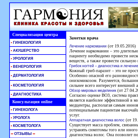
Специализация центра
Заметки врача
•
ГИНЕКОЛОГИЯ
(от 19.05.2016)
Лечение наркомании
•
АКУШЕРСТВО
Лечение наркомании – это длительн
пациенту необходимо провести неск
•
УРОЛОГИЯ
веществ, а также провести сильную
Грибок ногтей – диагностика и лечени
•
ВЕНЕРОЛОГИЯ
Кожный гриб-паразит ‒ это не прост
•
ДЕРМАТОЛОГИЯ
Особенно опасной его разновидност
онихомикозом. Разумеется, большин
•
КОСМЕТОЛОГИЯ
сильнее всего интересует внешний а
(от 27.04.2
Обзор мировых медклиник
•
ДИАГНОСТИКА
Согласно оценке ВОЗ, система пра
является наиболее эффективной в ми
Консультация online
медцентры, располагая самым инно
•
ГИНЕКОЛОГА
потенциальным пациентам высочай
услуг.
•
УРОЛОГА
(от 19
Аппаратная диагностика волос
Существует масса проблем, связанны
•
КОСМЕТОЛОГА
устранять симптомы того или иного 
•
•
ОТЗЫВЫ
•
•
диагностика волос. Она позволит по