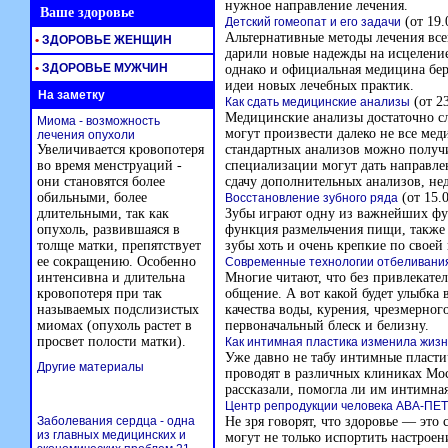
нужное направление лечения.
Ваше здоровье
(от 19.
Детский гомеопат и его задачи
Альтернативные методы лечения все
•
ЗДОРОВЬЕ ЖЕНЩИН
дарили новые надежды на исцеление
•
ЗДОРОВЬЕ МУЖЧИН
однако и официальная медицина бер
идеи новых лечебных практик.
На заметку
(от 23
Как сдать медицинские анализы
Медицинские анализы достаточно с
Миома - возможность
могут произвести далеко не все ме
лечения опухоли
Увеличивается кровопотеря
стандартных анализов можно получи
во время менструаций -
специализации могут дать направл
они становятся более
сдачу дополнительных анализов, не
обильными, более
(от 15.
Восстановление зубного ряда
длительными, так как
Зубы играют одну из важнейших фу
опухоль, развившаяся в
функция размельчения пищи, также 
толще матки, препятствует
зубы хоть и очень крепкие по своей
ее сокращению. Особенно
Современные технологии отбеливания
интенсивна и длительна
Многие читают, что без привлекат
кровопотеря при так
общение. А вот какой будет улыбка 
называемых подслизистых
качества воды, курения, чрезмерног
миомах (опухоль растет в
первоначальный блеск и белизну.
просвет полости матки).
Как интимная пластика изменила жиз
Уже давно не табу интимные пласти
Другие материалы
проводят в различных клиниках Мо
рассказали, помогла ли им интимна
Центр репродукции человека АВА-ПЕ
Заболевания сердца - одна
Не зря говорят, что здоровье — это 
из главных медицинских и
могут не только испортить настроен