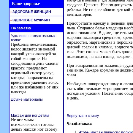
воздуха в комнате, где младенец на
Ваше здоровье
градусов Цельсия. Нельзя допускать
ребенка. Не ставьте вблизи детской
•
ЗДОРОВЬЕ ЖЕНЩИН
вентиляторов.
•
ЗДОРОВЬЕ МУЖЧИН
Приобретайте одежду и пеленки для
льна. Стираное белье младенца нео
На заметку
использованием. В доме, где есть м
Удаление нежелательных
жаропонижающим средством, кремом
волос
опрелостей, марганцовка в порошке
Проблема нежелательных
детской грелки и клизмы, водного 
волос является знакомой
тела. Этот список может быть доп
каждой ухаживающей за
полезными, на ваш взгляд, вещами.
собой женщине. На
сегодняшний день салоны
При вскармливании младенца грудью
красоты предлагают
значение. Каждое кормление должно
огромный спектр услуг,
мыла.
которые направлены на
временное удаление волос
Необходим новорожденному и свежи
или же избавление от них
стать обязательным мероприятием по
навсегда.
погодные условия. Постепенно обще
в день.
Другие материалы
Массаж для ног детям
Вернуться к списку
Не все мамы
Читайте также:
психологически готовы
делать массаж ног своему
Чтобы массаж приносил пользу