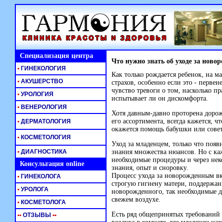
Специализация центра
Что нужно знать об уходе за нов
•
ГИНЕКОЛОГИЯ
Как только рождается ребенок, на м
•
АКУШЕРСТВО
страхов, особенно если это - перве
чувство тревоги о том, насколько п
•
УРОЛОГИЯ
испытывает ли он дискомфорта.
•
ВЕНЕРОЛОГИЯ
Хотя давным-давно проторена дорож
его ассортимента, всегда кажется, ч
•
ДЕРМАТОЛОГИЯ
окажется помощь бабушки или сове
•
КОСМЕТОЛОГИЯ
Уход за младенцем, только что поя
•
ДИАГНОСТИКА
знания множества нюансов. Но с ка
необходимые процедуры и через нек
Консультация online
знания, опыт и сноровку.
Процесс ухода за новорожденным вк
•
ГИНЕКОЛОГА
строгую гигиену матери, поддержа
•
УРОЛОГА
новорожденного, так необходимые д
свежем воздухе.
•
КОСМЕТОЛОГА
Есть ряд общепринятых требований 
•
•
ОТЗЫВЫ
•
•