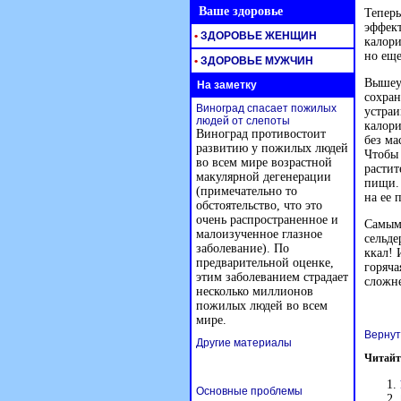
Ваше здоровье
Теперь
эффект
•
ЗДОРОВЬЕ ЖЕНЩИН
калори
но еще
•
ЗДОРОВЬЕ МУЖЧИН
Вышеуп
На заметку
сохран
Виноград спасает пожилых
устраи
людей от слепоты
калори
Виноград противостоит
без ма
развитию у пожилых людей
Чтобы 
во всем мире возрастной
растит
макулярной дегенерации
пищи. 
(примечательно то
на ее 
обстоятельство, что это
очень распространенное и
Самым 
малоизученное глазное
сельде
заболевание). По
ккал! 
предварительной оценке,
горяча
этим заболеванием страдает
сложне
несколько миллионов
пожилых людей во всем
мире.
Вернут
Другие материалы
Читайт
Основные проблемы