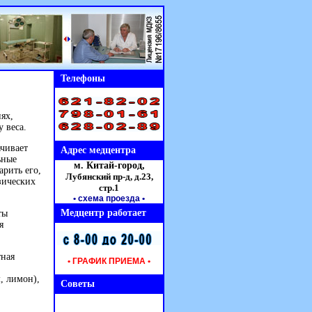
Телефоны
ях,
 веса.
ачивает
Адрес медцентра
ьные
м. Китай-город,
арить его,
Лубянский пр-д, д.23,
зических
стр.1
• схема проезда
•
Медцентр работает
ты
я
тная
• ГРАФИК ПРИЕМА •
, лимон),
Советы