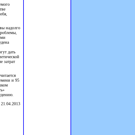
емого
тве
ебя,
 вы надолго
проблемы,
ыми
едена
гут дать
иетической
е затрат
читается
ремени и 95
шком
ть»
удению.
 21.04.2013