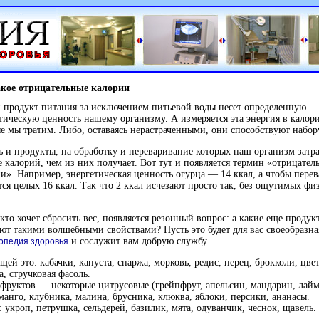
акое отрицательные калории
продукт питания за исключением питьевой воды несет определенную
тическую ценность нашему организму. А измеряется эта энергия в калори
е мы тратим. Либо, оставаясь нерастраченными, они способствуют набору
ь и продукты, на обработку и переваривание которых наш организм затр
 калорий, чем из них получает. Вот тут и появляется термин «отрицател
и». Например, энергетическая ценность огурца — 14 ккал, а чтобы перев
тся целых 16 ккал. Так что 2 ккал исчезают просто так, без ощутимых фи
 кто хочет сбросить вес, появляется резонный вопрос: а какие еще продук
ют такими волшебными свойствами? Пусть это будет для вас своеобразна
и сослужит вам добрую службу.
опедия здоровья
щей это: кабачки, капуста, спаржа, морковь, редис, перец, брокколи, цве
а, стручковая фасоль.
фруктов — некоторые цитрусовые (грейпфрут, апельсин, мандарин, лайм
манго, клубника, малина, брусника, клюква, яблоки, персики, ананасы.
: укроп, петрушка, сельдерей, базилик, мята, одуванчик, чеснок, щавель.