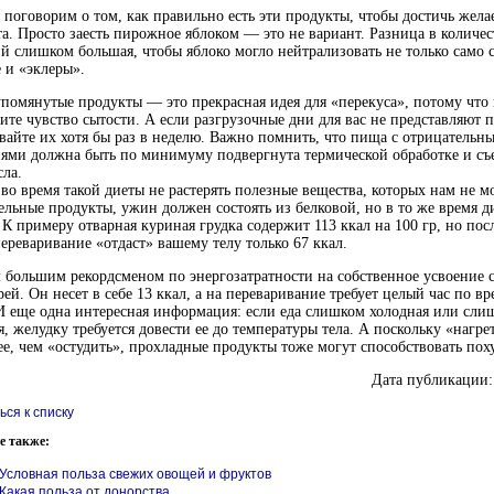
 поговорим о том, как правильно есть эти продукты, чтобы достичь жела
а. Просто заесть пирожное яблоком — это не вариант. Разница в количес
й слишком большая, чтобы яблоко могло нейтрализовать не только само с
 и «эклеры».
омянутые продукты — это прекрасная идея для «перекуса», потому что
ите чувство сытости. А если разгрузочные дни для вас не представляют 
вайте их хотя бы раз в неделю. Важно помнить, что пища с отрицательн
ями должна быть по минимуму подвергнута термической обработке и съ
сла.
во время такой диеты не растерять полезные вещества, которых нам не мо
ельные продукты, ужин должен состоять из белковой, но в то же время д
К примеру отварная куриная грудка содержит 113 ккал на 100 гр, но посл
переваривание «отдаст» вашему телу только 67 ккал.
большим рекордсменом по энергозатратности на собственное усвоение с
рей. Он несет в себе 13 ккал, а на переваривание требует целый час по в
И еще одна интересная информация: если еда слишком холодная или сли
я, желудку требуется довести ее до температуры тела. А поскольку «нагре
е, чем «остудить», прохладные продукты тоже могут способствовать пох
Дата публикации:
ься к списку
е также:
Условная польза свежих овощей и фруктов
Какая польза от донорства