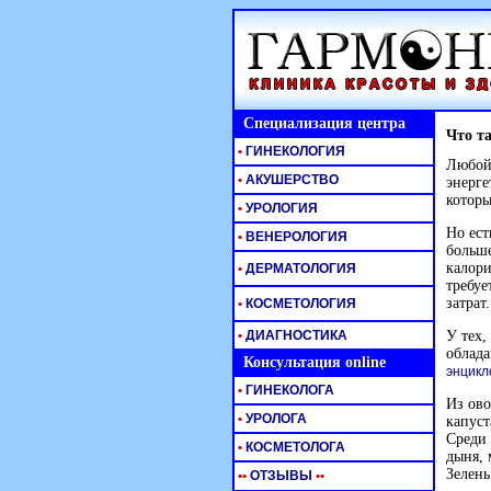
Специализация центра
Что т
•
ГИНЕКОЛОГИЯ
Любой 
•
АКУШЕРСТВО
энерге
которы
•
УРОЛОГИЯ
Но ест
•
ВЕНЕРОЛОГИЯ
больше
калори
•
ДЕРМАТОЛОГИЯ
требуе
затрат.
•
КОСМЕТОЛОГИЯ
•
ДИАГНОСТИКА
У тех,
облада
Консультация online
энцикл
•
ГИНЕКОЛОГА
Из ово
•
УРОЛОГА
капуст
Среди 
•
КОСМЕТОЛОГА
дыня, 
Зелень
•
•
ОТЗЫВЫ
•
•