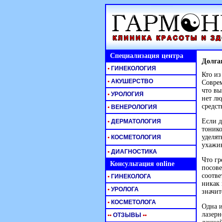
Специализация центра
Долга
•
ГИНЕКОЛОГИЯ
Кто из
•
АКУШЕРСТВО
Соврем
что вы
•
УРОЛОГИЯ
нет лю
средст
•
ВЕНЕРОЛОГИЯ
Если д
•
ДЕРМАТОЛОГИЯ
тонико
уделят
•
КОСМЕТОЛОГИЯ
ухажи
•
ДИАГНОСТИКА
Что гр
Консультация online
посове
соотве
•
ГИНЕКОЛОГА
никак 
•
УРОЛОГА
значит
•
КОСМЕТОЛОГА
Одна и
лазерн
•
•
ОТЗЫВЫ
•
•