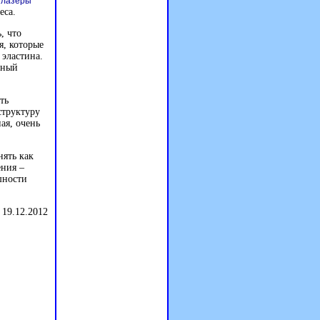
 лазеры
еса.
, что
я, которые
 эластина.
ьный
ть
структуру
ая, очень
нять как
ения –
шности
 19.12.2012