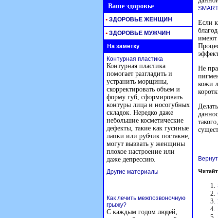
данной
Ваше здоровье
SMART
•
ЗДОРОВЬЕ ЖЕНЩИН
Если к
благод
•
ЗДОРОВЬЕ МУЖЧИН
имеют 
Процес
На заметку
эффект
Контурная пластика
Контурная пластика
Не пра
помогает разгладить и
пигмен
устранить морщины,
кожи л
скорректировать объем и
корот
форму губ, сформировать
контуры лица и носогубных
Делать
складок. Нередко даже
даннос
небольшие косметические
такого
дефекты, такие как гусиные
сущест
лапки или рубчик постакне,
могут вызвать у женщины
плохое настроение или
Вернут
даже депрессию.
Читайт
Другие материалы
Как лечить межпозвоночную
грыжу?
С каждым годом людей,