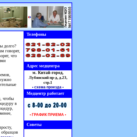
Телефоны
бы долго?
м говорят,
орят, что
ыми
Адрес медцентра
м. Китай-город,
ремов,
Лубянский пр-д, д.23,
 нужно
стр.1
ительные
• схема проезда
•
Медцентр работает
ы, чтобы
оцедуру в
оцедур,
менее,
• ГРАФИК ПРИЕМА •
Советы
росту,
 образцов