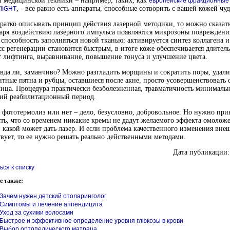
 медицинской техники – например, таких, как
европейские фракционные
, - все равно есть аппараты, способные сотворить с вашей кожей чуд
lIGHT
ратко описывать принцип действия лазерной методики, то можно сказать
аря воздействию лазерного импульса появляются микрозоны повреждени
способность заполняться новой тканью: активируется синтез коллагена и
с регенерации становится быстрым, в итоге коже обеспечивается длител
 лифтинга, выравнивание, повышение тонуса и улучшение цвета.
вда ли, заманчиво? Можно разгладить морщины и сократить поры, удали
тные пятна и рубцы, оставшиеся после акне, просто усовершенствовать 
ица. Процедура практически безболезненная, травматичность минимальн
кий реабилитационный период.
 фототермолиз или нет – дело, безусловно, добровольное. Но нужно при
ть, что со временем никакие кремы не дадут желаемого эффекта омолож
, какой может дать лазер. И если проблема качественного изменения вне
вует, то ее нужно решать реально действенными методами.
Дата публикации:
ься к списку
е также:
Зачем нужен детский отоларинголог
Симптомы и лечение аппендицита
Уход за сухими волосами
Быстрое и эффективное определение уровня глюкозы в крови
Выбор ортопедического матраца