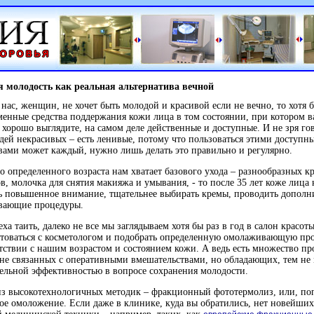
я молодость как реальная альтернатива вечной
 нас, женщин, не хочет быть молодой и красивой если не вечно, то хотя 
енные средства поддержания кожи лица в том состоянии, при котором ва
 хорошо выглядите, на самом деле действенные и доступные. И не зря гов
дей некрасивых – есть ленивые, потому что пользоваться этими доступн
вами может каждый, нужно лишь делать это правильно и регулярно.
о определенного возраста нам хватает базового ухода – разнообразных к
в, молочка для снятия макияжа и умывания, - то после 35 лет коже лица
ь повышенное внимание, тщательнее выбирать кремы, проводить дополн
вающие процедуры.
еха таить, далеко не все мы заглядываем хотя бы раз в год в салон красот
товаться с косметологом и подобрать определенную омолаживающую пр
тствии с нашим возрастом и состоянием кожи. А ведь есть множество пр
не связанных с оперативными вмешательствами, но обладающих, тем не 
ельной эффективностью в вопросе сохранения молодости.
з высокотехнологичных методик – фракционный фототермолиз, или, поп
ое омоложение. Если даже в клинике, куда вы обратились, нет новейших