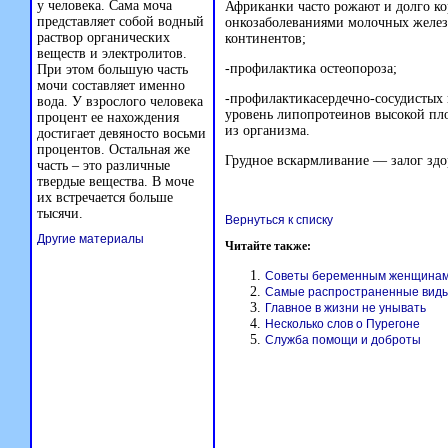
у человека. Сама моча
Африканки часто рожают и долго кор
представляет собой водный
онкозаболеваниями молочных желез 
раствор органических
континентов;
веществ и электролитов.
-профилактика
остеопороза;
При этом большую часть
мочи составляет именно
-профилактика
сердечно-сосудистых
вода. У взрослого человека
уровень липопротеинов высокой пл
процент ее нахождения
из организма.
достигает девяносто восьми
процентов. Остальная же
Грудное вскармливание — залог здо
часть – это различные
твердые вещества. В моче
их встречается больше
тысячи.
Вернуться к списку
Другие материалы
Читайте также:
Советы беременным женщина
Самые распространенные виды
Главное в жизни не унывать
Несколько слов о Пурегоне
Служба помощи и доброты