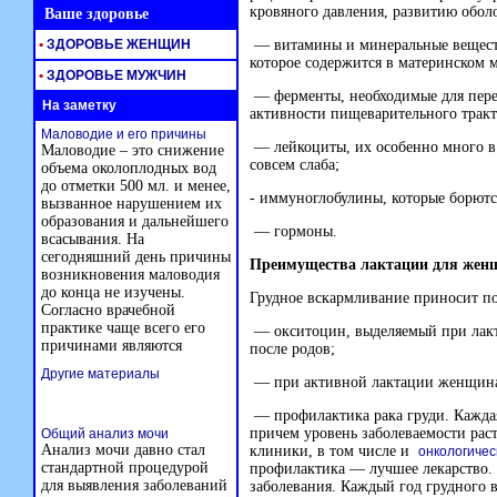
кровяного давления, развитию оболо
Ваше здоровье
•
ЗДОРОВЬЕ ЖЕНЩИН
— витамины и минеральные веществ
которое содержится в материнском м
•
ЗДОРОВЬЕ МУЖЧИН
— ферменты, необходимые для пере
На заметку
активности пищеварительного тракт
Маловодие и его причины
— лейкоциты, их особенно много в 
Маловодие – это снижение
совсем слаба;
объема околоплодных вод
до отметки 500 мл. и менее,
- иммуноглобулины, которые борют
вызванное нарушением их
образования и дальнейшего
— гормоны.
всасывания. На
сегодняшний день причины
Преимущества лактации для же
возникновения маловодия
до конца не изучены.
Грудное вскармливание приносит по
Согласно врачебной
практике чаще всего его
— окситоцин, выделяемый при лакт
причинами являются
после родов;
Другие материалы
— при активной лактации женщина 
— профилактика рака груди. Кажда
причем уровень заболеваемости рас
Общий анализ мочи
Анализ мочи давно стал
клиники, в том числе и
онкологичес
стандартной процедурой
профилактика — лучшее лекарство. 
для выявления заболеваний
заболевания. Каждый год грудного 