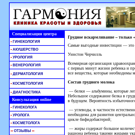
Специализация центра
Грудное вскармливание – только 
•
ГИНЕКОЛОГИЯ
Самые выгодные инвестиции — это 
•
АКУШЕРСТВО
Уинстон Черчилль
•
УРОЛОГИЯ
Всемирная организация здравоохран
•
ВЕНЕРОЛОГИЯ
с первых минут жизни ребенка и пр
все вещества, которые необходимы 
•
ДЕРМАТОЛОГИЯ
Состав грудного молока
•
КОСМЕТОЛОГИЯ
— белки — альбумины, которые лег
•
ДИАГНОСТИКА
Небольшое содержание белка в гру
Консультация online
в будущем. Вероятность избыточног
•
ГИНЕКОЛОГА
— углеводы, в частности естественн
необходима для развития центральн
•
УРОЛОГА
цикле бифидобактерий;
•
КОСМЕТОЛОГА
— жиры содержат большое количес
•
•
ОТЗЫВЫ
•
•
рациона ребенка такими жирами укр