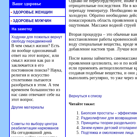
Однако не переусердствуйте, иначе
Ваше здоровье
отрицательные последствия. Ни в ко
перепаду температур. Необходимо м
•
ЗДОРОВЬЕ ЖЕНЩИН
холодную. Обратно необходимо дейс
помассировать область проявления ц
•
ЗДОРОВЬЕ МУЖЧИН
ощутимым. Массажи водной струей 
На заметку
Вторая процедура – это обычные ва
Ходунки для пожилых вернут
восстановление работы кровеносной
свободу передвижений
воду специальные вещества, вроде 
В чем смысл жизни? Есть
добавление настоев трав. Лучше вс
ли вообще однозначный
ответ на этот вопрос, или
После ванны займитесь самомассаже
смысл жизни как раз и
проявления целлюлита, но и по все
заключается в его
если применять антицеллюлитные кр
постоянном поиске? Наука,
создавая подобные вещества, и они
религия и искусство
выполнять регулярно, то уже через н
столетиями пытаются
разобраться в этом. А тем
временем большинство из
нас сами отвечают себе на
Вернуться к списку
этот вопрос.
Читайте также:
Другие материалы
Биопсия простаты – эффектив
Радиолифтинг для возвращени
Принципы теории раздельного
Советы по выбору центра
Зачем нужен детский отоларинг
реабилитации наркоманов
На сегодняшний день
Подтяжка и омоложение лица