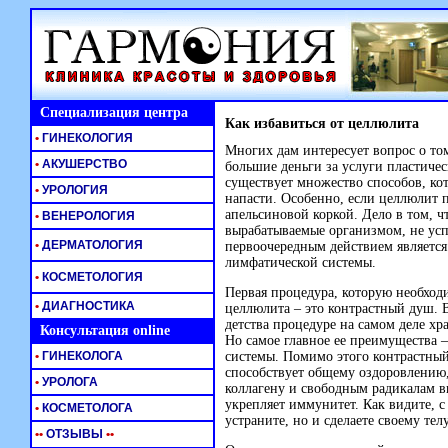
Специализация центра
Как избавиться от целлюлита
•
ГИНЕКОЛОГИЯ
Многих дам интересует вопрос о том
•
АКУШЕРСТВО
большие деньги за услуги пластичес
существует множество способов, ко
•
УРОЛОГИЯ
напасти. Особенно, если целлюлит 
апельсиновой коркой. Дело в том, чт
•
ВЕНЕРОЛОГИЯ
вырабатываемые организмом, не усп
•
ДЕРМАТОЛОГИЯ
первоочередным действием являетс
лимфатической системы.
•
КОСМЕТОЛОГИЯ
Первая процедура, которую необходи
•
ДИАГНОСТИКА
целлюлита – это контрастный душ. В
детства процедуре на самом деле хр
Консультация online
Но самое главное ее преимущества 
•
ГИНЕКОЛОГА
системы. Помимо этого контрастны
способствует общему оздоровлению,
•
УРОЛОГА
коллагену и свободным радикалам вы
укрепляет иммунитет. Как видите, 
•
КОСМЕТОЛОГА
устраните, но и сделаете своему те
•
•
ОТЗЫВЫ
•
•