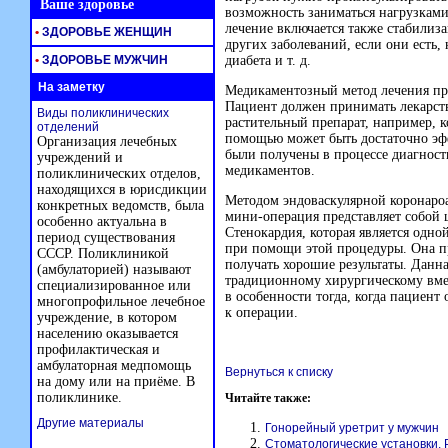
Ваше здоровье
возможность заниматься нагрузками
лечение включается также стабилиза
•
ЗДОРОВЬЕ ЖЕНЩИН
других заболеваний, если они есть,
•
ЗДОРОВЬЕ МУЖЧИН
диабета и т. д.
На заметку
Медикаментозный метод лечения пр
Пациент должен принимать лекарст
Виды поликлинических
растительный препарат, например, 
отделений
помощью может быть достаточно эф
Организация лечебных
были получены в процессе диагност
учреждений и
медикаментов.
поликлинических отделов,
находящихся в юрисдикции
Методом эндоваскулярной коронароа
конкретных ведомств, была
мини-операция
представляет собой 
особенно актуальна в
Стенокардия, которая является одно
период существования
при помощи этой процедуры. Она п
СССР. Поликлиникой
получать хорошие результаты. Данна
(амбулаторией) называют
традиционному хирургическому вме
специализированное или
в особенности тогда, когда пациен
многопрофильное лечебное
к операции.
учреждение, в котором
населению оказывается
профилактическая и
амбулаторная медпомощь
Вернуться к списку
на дому или на приёме. В
поликлинике.
Читайте также:
Другие материалы
Гонорейный уретрит у мужчин
Стоматологические установки.