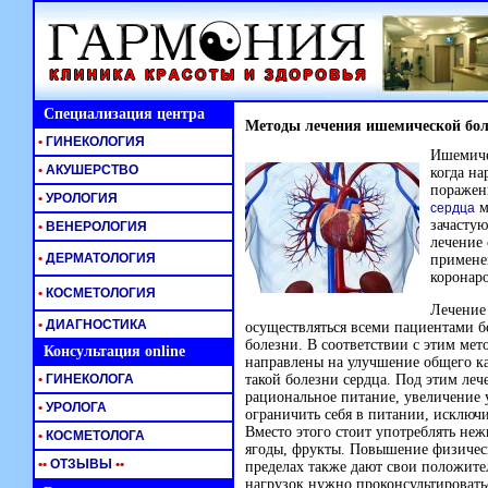
Специализация центра
Методы лечения ишемической бол
•
ГИНЕКОЛОГИЯ
Ишемичес
•
АКУШЕРСТВО
когда н
поражен
•
УРОЛОГИЯ
м
сердца
зачастую
•
ВЕНЕРОЛОГИЯ
лечение
•
ДЕРМАТОЛОГИЯ
примене
коронар
•
КОСМЕТОЛОГИЯ
Лечение
•
ДИАГНОСТИКА
осуществляться всеми пациентами б
болезни. В соответствии с этим ме
Консультация online
направлены на улучшение общего к
•
ГИНЕКОЛОГА
такой болезни сердца. Под этим леч
рациональное питание, увеличение 
•
УРОЛОГА
ограничить себя в питании, исключ
Вместо этого стоит употреблять не
•
КОСМЕТОЛОГА
ягоды, фрукты. Повышение физичес
•
•
ОТЗЫВЫ
•
•
пределах также дают свои положител
нагрузок нужно проконсультировать