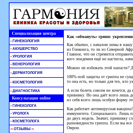
Специализация центра
Как «обмануть» грипп: укреплени
•
ГИНЕКОЛОГИЯ
Как обычно, с началом зимы в нашу 
•
АКУШЕРСТВО
из Гонконга, то ли из Северной Афр
Главное, что он стремится отправит
•
УРОЛОГИЯ
кого эпидемия ещё не настигла, нач
•
ВЕНЕРОЛОГИЯ
Можно ли избежать этой напасти? Д
•
ДЕРМАТОЛОГИЯ
100%-ной
защиты от гриппа не суще
то она есть, но только для тех, кто
•
КОСМЕТОЛОГИЯ
А если болеть совсем не хочется, д
•
ДИАГНОСТИКА
прививку. Но она даёт всего лишь д
Консультация online
из себя всего лишь особую форму эт
•
ГИНЕКОЛОГА
Как работает антивирусная вакцина
•
УРОЛОГА
иммунитета. Специального. Лишь п
до двух недель. Значит, прививку сл
•
КОСМЕТОЛОГА
разновидности гриппа. Если вы все 
Омрон.
•
•
ОТЗЫВЫ
•
•