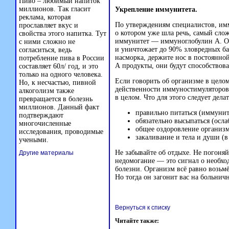
Пиво – любимый напиток
миллионов. Так гласит
Укрепление иммунитета.
реклама, которая
По утверждениям специалистов, им
прославляет вкус и
о котором уже шла речь, самый сло
свойства этого напитка. Тут
иммунитет — иммуноглобулин А. Он
с ними сложно не
и уничтожает до 90% зловредных ба
согласиться, ведь
насморка, держите нос в постоянно
потребление пива в России
А продукты, они будут способствов
составляет 60л/ год, и это
только на одного человека.
Если говорить об организме в целом
Но, к несчастью, пивной
действенности иммуностимуляторов
алкоголизм также
в целом. Что для этого следует делат
превращается в болезнь
миллионов. Данный факт
правильно питаться (иммунит
подтверждают
обязательно высыпаться (осл
многочисленные
общее оздоровление организма
исследования, проводимые
закаливание и тела и души (
учеными.
Не забывайте об отдыхе. Не погоняй
Другие материалы
недомогание — это сигнал о необхо
болезни. Организм всё равно возьмё
Но тогда он загонит вас на больнич
Вернуться к списку
Читайте также: