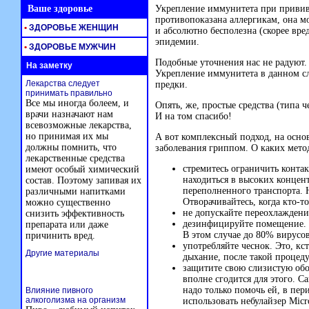
Ваше здоровье
Укрепление иммунитета при привив
противопоказана аллергикам, она мо
•
ЗДОРОВЬЕ ЖЕНЩИН
и абсолютно бесполезна (скорее вред
эпидемии.
•
ЗДОРОВЬЕ МУЖЧИН
Подобные уточнения нас не радуют.
На заметку
Укрепление иммунитета в данном сл
Лекарства следует
предки.
принимать правильно
Все мы иногда болеем, и
Опять, же, простые средства (типа ч
врачи назначают нам
И на том спасибо!
всевозможные лекарства,
но принимая их мы
А вот комплексный подход, на осно
должны помнить, что
заболевания гриппом. О каких метод
лекарственные средства
стремитесь ограничить контак
имеют особый химический
находиться в высоких концен
состав. Поэтому запивая их
переполненного транспорта. 
различными напитками
Отворачивайтесь, когда
кто-то
можно существенно
не допускайте переохлаждения
снизить эффективность
дезинфицируйте помещение. Д
препарата или даже
В этом случае до 80% вирусо
причинить вред.
употребляйте чеснок. Это, кс
Другие материалы
дыхание, после такой процеду
защитите свою слизистую обо
вполне сгодится для этого. С
надо только помочь ей, в пе
Влияние пивного
алкоголизма на организм
использовать небулайзер Micro