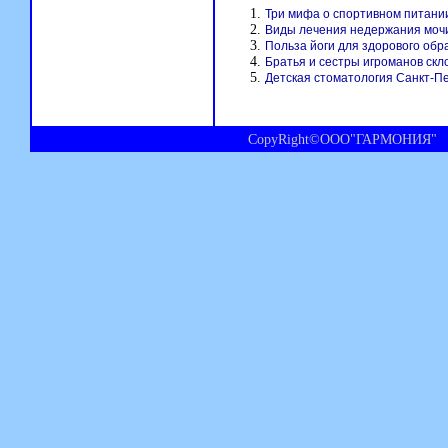
Три мифа о спортивном питани
Виды лечения недержания моч
Польза йоги для здорового обр
Братья и сестры игроманов ск
Детская стоматология Санкт-П
CopyRight©ООО"ГАРМОНИЯ