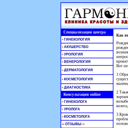
Специализация центра
Как в
•
ГИНЕКОЛОГИЯ
Рожден
•
АКУШЕРСТВО
рожден
возник
•
УРОЛОГИЯ
непрос
кроват
•
ВЕНЕРОЛОГИЯ
Вот не
•
ДЕРМАТОЛОГИЯ
1.Обра
сущест
•
КОСМЕТОЛОГИЯ
малень
•
ДИАГНОСТИКА
2.Такж
Консультация online
хороши
колыбе
•
ГИНЕКОЛОГА
колеса
•
УРОЛОГА
3.Кров
•
КОСМЕТОЛОГА
пробле
полож
•
•
ОТЗЫВЫ
•
•