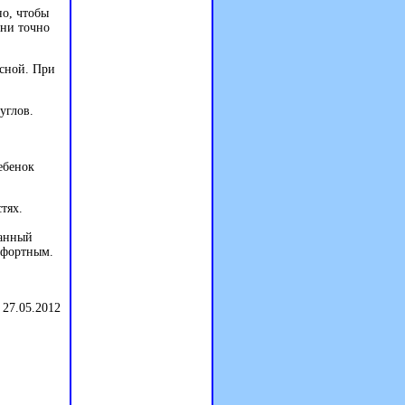
но, чтобы
Они точно
асной. При
углов.
ебенок
тях.
Данный
омфортным.
 27.05.2012