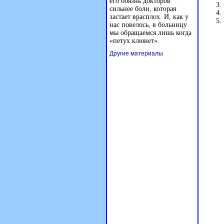
его боязнь докторов
сильнее боли, которая
застает врасплох. И, как у
нас повелось, в больницу
мы обращаемся лишь когда
«петух клюнет».
Другие материалы