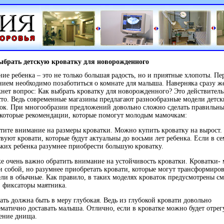
ыбрать детскую кроватку для новорожденного
ие ребенка – это не только большая радость, но и приятные хлопоты. Пе
ием необходимо позаботиться о комнате для малыша. Наверняка сразу ж
нет вопрос: Как выбрать кроватку для новорожденного? Это действител
то. Ведь современные магазины предлагают разнообразные модели детск
ок. При многообразии предложений довольно сложно сделать правильны
которые рекомендации, которые помогут молодым мамочкам:
тите внимание на размеры кроватки. Можно купить кроватку на вырост.
вуют кровати, которые будут актуальны до восьми лет ребенка. Если в се
ких ребенка разумнее приобрести большую кроватку.
е очень важно обратить внимание на устойчивость кроватки. Кроватки-
 собой, но разумнее приобретать кровати, которые могут трансформиров
ли в обычные. Как правило, в таких моделях кроваток предусмотрены с
, фиксаторы маятника.
ать должна быть в меру глубокая. Ведь из глубокой кровати довольно
матично доставать малыша. Отлично, если в кроватке можно будет отрег
ение днища.