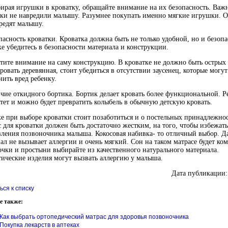
ирая игрушки в кроватку, обращайте внимание на их безопасность. Важ
ки не навредили малышу. Разумнее покупать именно мягкие игрушки. 
редят малышу.
пасность кроватки. Кроватка должна быть не только удобной, но и безоп
е убедитесь в безопасности материала и конструкции.
тите внимание на саму конструкцию. В кроватке не должно быть острых 
ровать деревянная, стоит убедиться в отсутствии заусенец, которые могут
ить вред ребенку.
чие откидного бортика. Бортик делает кровать более функциональной. Р
тет и можно будет превратить колыбель в обычную детскую кровать.
е при выборе кроватки стоит позаботиться и о постельных принадлежнос
 для кроватки должен быть достаточно жестким, на того, чтобы избежать
ления позвоночника малыша. Кокосовая набивка- то отличный выбор. 
ал не вызывает аллергии и очень мягкий. Сон на таком матрасе будет к
чки и простыни выбирайте из качественного натурального материала.
ические изделия могут вызвать аллергию у малыша.
Дата публикации:
ься к списку
е также:
Как выбрать ортопедический матрас для здоровья позвоночника
Покупка лекарств в аптеках