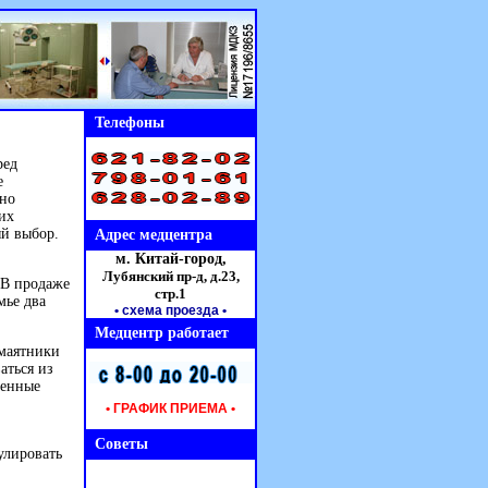
Телефоны
ред
е
ьно
их
й выбор.
Адрес медцентра
м. Китай-город,
Лубянский пр-д, д.23,
 В продаже
стр.1
мье два
• схема проезда
•
Медцентр работает
 маятники
аться из
менные
• ГРАФИК ПРИЕМА •
Советы
улировать