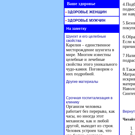
Ваше здоровье
4.Подб
подвес
•
ЗДОРОВЬЕ ЖЕНЩИН
не нав
•
ЗДОРОВЬЕ МУЖЧИН
5.Безо
покупк
На заметку
Шунгит и его целебные
6.Обра
свойства
Если к
Карелия – единственное
причин
месторождение шунгита в
мире. Многим известны
7.Нали
целебные и лечебные
подрас
свойства этого уникального
чудо-камня. Поговорим о
8.Такж
них подробней.
Матрас
искрив
Другие материалы
матери
Наволо
Синтет
Срочная госпитализация в
клинику
Организм человека
работает без перерыва, как
Вернут
часы, но иногда этот
Читайт
механизм, как и любой
другой, выходит из строя.
Человек устроен так, что