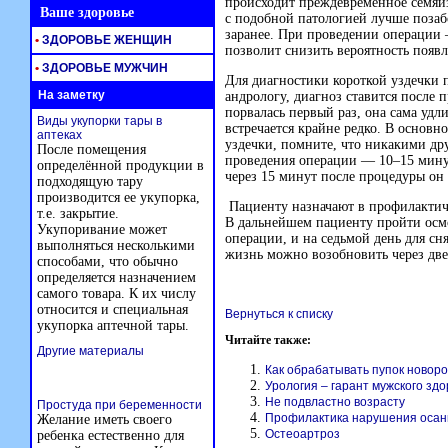
происходит преждевременное семя
Ваше здоровье
с подобной патологией лучше позаб
заранее. При проведении операци
•
ЗДОРОВЬЕ ЖЕНЩИН
позволит снизить вероятность появ
•
ЗДОРОВЬЕ МУЖЧИН
Для диагностики короткой уздечки п
На заметку
андрологу, диагноз ставится после п
порвалась первый раз, она сама удл
Виды укупорки тары в
встречается крайне редко. В основ
аптеках
уздечки, помните, что никакими др
После помещения
проведения операции — 10–15 мину
определённой продукции в
через 15 минут после процедуры он
подходящую тару
производится ее укупорка,
Пациенту назначают в профилактич
т.е. закрытие.
В дальнейшем пациенту пройти осмо
Укупоривание может
операции, и на седьмой день для с
выполняться несколькими
жизнь можно возобновить через две
способами, что обычно
определяется назначением
самого товара. К их числу
относится и специальная
Вернуться к списку
укупорка аптечной тары.
Читайте также:
Другие материалы
Как обрабатывать пупок новор
Урология – гарант мужского зд
Не подвластно возрасту
Простуда при беременности
Профилактика нарушения осан
Желание иметь своего
Остеоартроз
ребенка естественно для