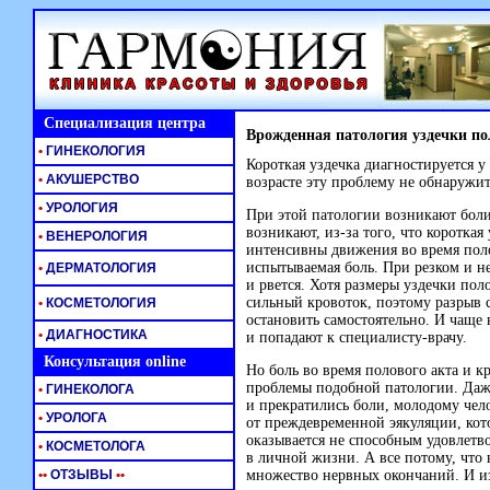
Специализация центра
Врожденная патология уздечки по
•
ГИНЕКОЛОГИЯ
Короткая уздечка диагностируется у
•
АКУШЕРСТВО
возрасте эту проблему не обнаружит
•
УРОЛОГИЯ
При этой патологии возникают боли
возникают,
из-за
того, что короткая 
•
ВЕНЕРОЛОГИЯ
интенсивны движения во время поло
испытываемая боль. При резком и н
•
ДЕРМАТОЛОГИЯ
и рвется. Хотя размеры уздечки пол
сильный кровоток, поэтому разрыв 
•
КОСМЕТОЛОГИЯ
остановить самостоятельно. И чаще
•
ДИАГНОСТИКА
и попадают к
специалисту-врачу.
Консультация online
Но боль во время полового акта и к
проблемы подобной патологии. Даж
•
ГИНЕКОЛОГА
и прекратились боли, молодому чел
•
УРОЛОГА
от преждевременной эякуляции, кот
оказывается не способным удовлетв
•
КОСМЕТОЛОГА
в личной жизни. А все потому, что
•
•
ОТЗЫВЫ
•
•
множество нервных окончаний. И
и