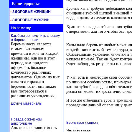
Ваше здоровье
Зубные капы требуют небольшое кол
•
ЗДОРОВЬЕ ЖЕНЩИН
очищение зубной щеткой внешней по
воде, в данном случае исключаются
•
ЗДОРОВЬЕ МУЖЧИН
Хранить капы для отбеливания зуб
На заметку
отверстиями, для того чтобы был д
Как быстро получить справку
о беременности
Беременность является
Капы надо беречь от любых механич
самым счастливым
воздействия высокой температуры, 
временем в жизни каждой
Обязательным условием является и т
женщины, однако в этот
каждом приеме. Так он будет контр
период вам придется
будет наблюдать результаты использ
оформлять большое
количество различных
документов. Одним из них
У кап есть и некоторые свои особен
является справка о
по личным особенностям, примерка к
беременности, она может
кап на зубной аркаде и обязательно
вам потребоваться в
десны он может их достаточно сильн
различных учреждениях.
И все же отбеливать зубы в домашни
Другие материалы
проведение данной операции у дант
Правда о женском
Вернуться к списку
алкоголизме
Алкогольная зависимость
Читайте также: