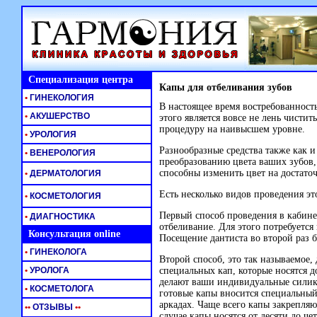
Специализация центра
Капы для отбеливания зубов
•
ГИНЕКОЛОГИЯ
В настоящее время востребованност
•
АКУШЕРСТВО
этого является вовсе не лень чистит
процедуру на наивысшем уровне.
•
УРОЛОГИЯ
Разнообразные средства также как и
•
ВЕНЕРОЛОГИЯ
преобразованию цвета ваших зубов, 
способны изменить цвет на достато
•
ДЕРМАТОЛОГИЯ
Есть несколько видов проведения э
•
КОСМЕТОЛОГИЯ
Первый способ проведения в кабинет
•
ДИАГНОСТИКА
отбеливание. Для этого потребуется
Консультация online
Посещение дантиста во второй раз б
•
ГИНЕКОЛОГА
Второй способ, это так называемое
•
УРОЛОГА
специальных кап, которые носятся 
делают ваши индивидуальные силик
•
КОСМЕТОЛОГА
готовые капы вносится специальный
аркадах. Чаще всего капы закрепляют
•
•
ОТЗЫВЫ
•
•
случае капы носятся от десяти до ч