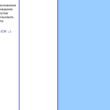
моложения
зованием
онутые
ользовать
сти
(Ctrl →)