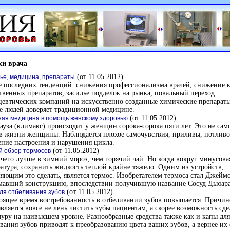
ки врача
(от 11.05.2012)
ье, медицина, препараты
е последних тенденций: снижения профессионализма врачей, снижение к
твенных препаратов, засилье подделок на рынка, повальный переход
евтических компаний на искусственно созданные химические препараты
е людей доверяет традиционной медицине.
(от 11.05.2012)
ая медицина в помощь женскому здоровью
уза (климакс) происходит у женщин сорока-сорока пяти лет. Это не сам
в жизни женщины. Наблюдается плохое самочувствия, приливы, потливо
ние настроения и нарушения цикла.
(от 11.05.2012)
й обзор термосов
чего лучше в зимний мороз, чем горячий чай. Но когда вокруг минусова
атура, сохранить жидкость теплой крайне тяжело. Одним из устройств,
яющим это сделать, является термос. Изобретателем термоса стал Джейм
мавший конструкцию, впоследствии получившую название Сосуд Дьюара
(от 11.05.2012)
ля отбеливания зубов
оящее время востребованность в отбеливании зубов повышается. Причин
является вовсе не лень чистить зубы пациентам, а скорее возможность сде
уру на наивысшем уровне. Разнообразные средства также как и капы для
вания зубов приводят к преобразованию цвета ваших зубов, а вернее их 