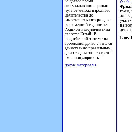
За долгое время
Особен
иглоукалывание прошло
Фракц
путь от метода народного
кожи, 
целительства до
лазера
самостоятельного раздела в
участк
современной медицине.
на все
Родиной иглоукалывания
деколь
является Китай. В
Еще: 
Поднебесной этот метод
врачевания долго считался
единственно правильным,
да и сегодня он не утратил
свою популярность.
Другие материалы