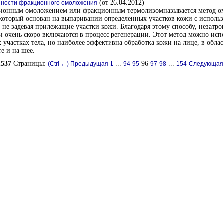
(от 26.04.2012)
ности фракционного омоложения
ионным омоложением или фракционным термолизомназывается метод о
который основан на выпаривании определенных участков кожи с исполь
, не задевая прилежащие участки кожи. Благодаря этому способу, незатр
и очень скоро включаются в процесс регенерации. Этот метод можно исп
х участках тела, но наиболее эффективна обработка кожи на лице, в обла
те и на шее.
1537
Страницы:
...
96
...
(Ctrl ←) Предыдущая
1
94
95
97
98
154
Следующая 