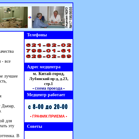
Телефоны
ачества
 - все
Адрес медцентра
м. Китай-город,
ое лучшее
Лубянский пр-д, д.23,
сть,
стр.1
• схема проезда
•
Медцентр работает
я
с Дьюар,
.
• ГРАФИК ПРИЕМА •
ой для
лать эту
Советы
оттенка. В