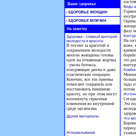
настоя
Ваше здоровье
Виды а
Гормо
•
ЗДОРОВЬЕ ЖЕНЩИН
внутре
•
ЗДОРОВЬЕ МУЖЧИН
Оценка
женщин
На заметку
фазу м
Контур
Здоровье - главный критерий
На се
молодости и красоты
В погоне за красотой и
коже,
сохранением молодости
кремов
многие женщины готовы
борьбе
идти на отчаянные жертвы
это ра
- уколы ботокса,
контур
изнуряющие диеты и даже
Комбин
пластические операции.
Менинг
Конечно, все эти приемы
больши
помогают сохранить или
чадо о
восстановить внешнюю
потом 
красоту, но при этом могут
Источн
возникнуть серьезные
Сегодн
изменения во внутренней
Эта по
среде организма.
молоды
здоров
Другие материалы
Что мо
Берем
период
Иглоукалывание
ухажив