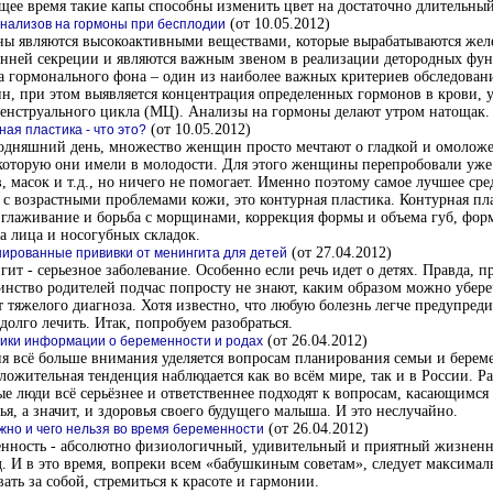
щее время такие капы способны изменить цвет на достаточно длительный
(от 10.05.2012)
нализов на гормоны при бесплодии
ны являются высокоактивными веществами, которые вырабатываются жел
нней секреции и являются важным звеном в реализации детородных фу
 гормонального фона – один из наиболее важных критериев обследован
, при этом выявляется концентрация определенных гормонов в крови, 
енструального цикла (МЦ). Анализы на гормоны делают утром натощак.
(от 10.05.2012)
ная пластика - что это?
годняшний день, множество женщин просто мечтают о гладкой и омолож
 которую они имели в молодости. Для этого женщины перепробовали уж
, масок и т.д., но ничего не помогает. Именно поэтому самое лучшее сре
 с возрастными проблемами кожи, это контурная пластика. Контурная пла
зглаживание и борьба с морщинами, коррекция формы и объема губ, фо
а лица и носогубных складок.
(от 27.04.2012)
ированные прививки от менингита для детей
ит - серьезное заболевание. Особенно если речь идет о детях. Правда, п
нство родителей подчас попросту не знают, каким образом можно убере
т тяжелого диагноза. Хотя известно, что любую болезнь легче предупреди
долго лечить. Итак, попробуем разобраться.
(от 26.04.2012)
ики информации о беременности и родах
я всё больше внимания уделяется вопросам планирования семьи и берем
ложительная тенденция наблюдается как во всём мире, так и в России. Ра
е люди всё серьёзнее и ответственнее подходят к вопросам, касающимся 
ья, а значит, и здоровья своего будущего малыша. И это неслучайно.
(от 26.04.2012)
жно и чего нельзя во время беременности
енность - абсолютно физиологичный, удивительный и приятный жизнен
. И в это время, вопреки всем «бабушкиным советам», следует максимал
ать за собой, стремиться к красоте и гармонии.