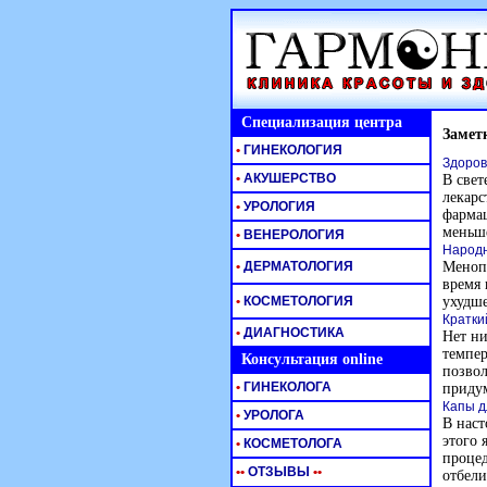
Специализация центра
Замет
•
ГИНЕКОЛОГИЯ
Здоров
•
АКУШЕРСТВО
В свет
лекарс
•
УРОЛОГИЯ
фармац
меньш
•
ВЕНЕРОЛОГИЯ
Народн
•
ДЕРМАТОЛОГИЯ
Менопа
время 
•
КОСМЕТОЛОГИЯ
ухудше
Кратки
•
ДИАГНОСТИКА
Нет ни
темпер
Консультация online
позвол
•
ГИНЕКОЛОГА
приду
Капы д
•
УРОЛОГА
В наст
этого 
•
КОСМЕТОЛОГА
процед
•
•
ОТЗЫВЫ
•
•
отбели