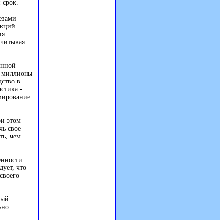
 срок.
езами
нкций.
ия
учитывая
енной
е миллионы
дство в
стика -
рмирование
ри этом
чь свое
ть, чем
енности.
дует, что
своего
ный
ьно