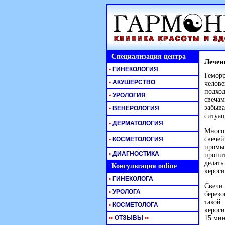
Специализация центра
Лечен
•
ГИНЕКОЛОГИЯ
Геморр
•
АКУШЕРСТВО
челове
подход
•
УРОЛОГИЯ
свечам
забыва
•
ВЕНЕРОЛОГИЯ
ситуац
•
ДЕРМАТОЛОГИЯ
Многоч
свечей
•
КОСМЕТОЛОГИЯ
промыв
•
ДИАГНОСТИКА
пропит
делать
Консультация online
кероси
•
ГИНЕКОЛОГА
Свечи 
•
УРОЛОГА
березо
такой:
•
КОСМЕТОЛОГА
кероси
•
•
ОТЗЫВЫ
•
•
15 мин