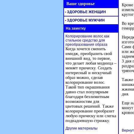
Ваше здоровье
Кроме 
измель
•
ЗДОРОВЬЕ ЖЕНЩИН
крутог
•
ЗДОРОВЬЕ МУЖЧИН
Во вре
гемор
На заметку
Колорирование волос как
Нередк
стильное средство для
изгото
преобразования образа
Сами ф
Когда хочется сменить
или же
имидж, преобразить свой
заднем
внешний вид, то первое,
3 дня 
что делает любая модница –
раздра
меняет прическу. Создать
тряпоч
интересный и нескучный
образ можно, сделав
Также 
колорирование волос.
шишки 
Такой тип окрашивания
жжения
давно стал популярным
дня.
благодаря безлимитным
возможностям для
Еще на
цветовых решений. Также
минут 
колорирование преобразит
крово
любую прическу или слегка
поднадоевшую стрижку.
Другие материалы
Вернут