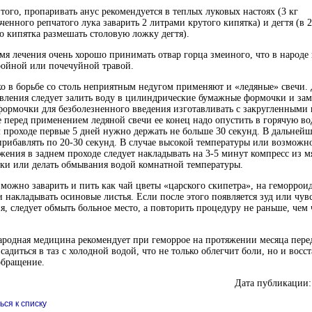
того, пропаривать анус рекомендуется в теплых луковых настоях (3 кг
ченного репчатого лука заварить 2 литрами крутого кипятка) и дегтя (в 
о кипятка размешать столовую ложку дегтя).
мя лечения очень хорошо принимать отвар горца змеиного, что в народе
ройной или почечуйной травой.
о в борьбе со столь неприятным недугом применяют и «ледяные» свечи.
вления следует залить воду в цилиндрические бумажные формочки и зам
ормочки для безболезненного введения изготавливать с закругленными
 перед применением ледяной свечи ее конец надо опустить в горячую во
 проходе первые 5 дней нужно держать не больше 30 секунд. В дальней
прибавлять по 20-30 секунд. В случае высокой температуры или возможн
жения в заднем проходе следует накладывать на 3-5 минут компресс из м
ки или делать обмывания водой комнатной температуры.
можно заварить и пить как чай цветы «царского скипетра», на геморрои
накладывать осиновые листья. Если после этого появляется зуд или чув
, следует обмыть больное место, а повторить процедуру не раньше, чем 
родная медицина рекомендует при геморрое на протяжении месяца пере
садиться в таз с холодной водой, что не только облегчит боли, но и восс
обращение.
Дата публикации:
ься к списку