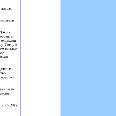
2 литрах
 прозвали
 Для их
орозить.
 головками
ду. Свечу в
шем каждые
ого
ягкой
дальные
ство
через 3-4
д сном на 5
тановит
 30.05.2012