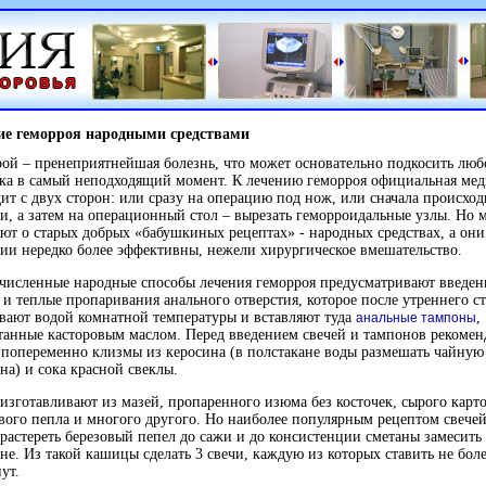
ие геморроя народными средствами
ой – пренеприятнейшая болезнь, что может основательно подкосить люб
ка в самый неподходящий момент. К лечению геморроя официальная ме
ит с двух сторон: или сразу на операцию под нож, или сначала происход
и, а затем на операционный стол – вырезать геморроидальные узлы. Но 
ют о старых добрых «бабушкиных рецептах» - народных средствах, а они
ии нередко более эффективны, нежели хирургическое вмешательство.
исленные народные способы лечения геморроя предусматривают введен
 и теплые пропаривания анального отверстия, которое после утреннего ст
ают водой комнатной температуры и вставляют туда
,
анальные тампоны
анные касторовым маслом. Перед введением свечей и тампонов рекомен
 попеременно клизмы из керосина (в полстакане воды размешать чайную
на) и сока красной свеклы.
изготавливают из мазей, пропаренного изюма без косточек, сырого карт
вого пепла и многого другого. Но наиболее популярным рецептом свечей
 растереть березовый пепел до сажи и до консистенции сметаны замесить 
не. Из такой кашицы сделать 3 свечи, каждую из которых ставить не боле
ут.