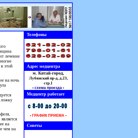
Телефоны
ого
дицина
ит лечение
многие
 в этой
Адрес медцентра
м. Китай-город,
Лубянский пр-д, д.23,
ие на ночь
стр.1
ула
• схема проезда
•
Медцентр работает
дуется
 ложку
офеля,
• ГРАФИК ПРИЕМА •
 является
ее на
Советы
е чем на