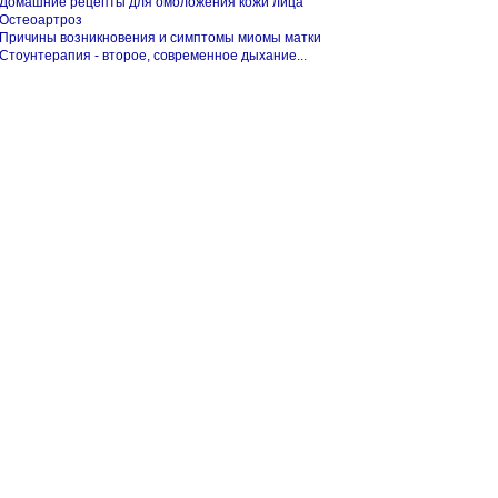
Домашние рецепты для омоложения кожи лица
Остеоартроз
Причины возникновения и симптомы миомы матки
Стоунтерапия - второе, современное дыхание...