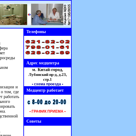
Телефоны
я
фера
яет
кросреды
Адрес медцентра
ьном
м. Китай-город,
Лубянский пр-д, д.23,
стр.1
• схема проезда
•
низации и
Медцентр работает
о том, где
т работать
ьного
зировать
на.
• ГРАФИК ПРИЕМА •
дственной
Советы
,
ивание