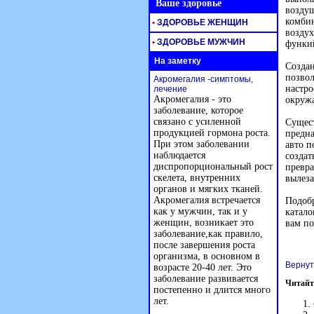
Ваше здоровье
воздуш
комбин
•
ЗДОРОВЬЕ ЖЕНЩИН
воздух
•
ЗДОРОВЬЕ МУЖЧИН
функий
На заметку
Создан
позвол
Акромегалия -симптомы,
настро
лечение
Акромегалия - это
окружа
заболевание, которое
связано с усиленной
Сущест
продукцией гормона роста.
предна
При этом заболевании
авто п
наблюдается
создат
диспропорциональный рост
превра
скелета, внутренних
вылеза
органов и мягких тканей.
Акромегалия встречается
Подобр
как у мужчин, так и у
катало
женщин, возникает это
вам по
заболевание,как правило,
после завершения роста
организма, в основном в
Вернут
возрасте 20-40 лет. Это
заболевание развивается
Читайт
постепенно и длится много
лет.