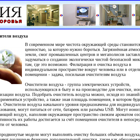
ители воздуха
В современном мире чистота окружающей среды становитс
ценностью, за которую нужно бороться. Загрязнённая атмос
земли, смог промышленных центров и мегаполисов заставл
задуматься о создании экологически чистой безопасной ми
там, где это возможно. Фильтрация и очистка воздуха в
индивидуальном пространстве вокруг человека или в отдел
помещении - задача, посильная очистителям воздуха
Очистители воздуха - группа электрических устройств,
использующихся в быту и на производстве для очистки, ио
изации воздуха. Подобрать очиститель воздуха можно, исходя из знаний 
применяться устройство, а также зная площадь помещения, в котором буде
. Очистители воздуха начального уровня предназначены для индивидуал
зования, могут питаться от сети, батареек или разъёма USB. Могут иони
ающий воздух, наполняя окружающее пространство свежим ароматом озо
ивность их работы достигается за счёт помещения очистителя в непосре
ти от человека.
продвинутые модели могут выполнять очистку больших объёмов воздуха
яют различные функции дополнительной очистки, такие как обеззараж