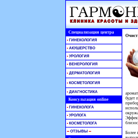
Специализация центра
Очист
•
ГИНЕКОЛОГИЯ
•
АКУШЕРСТВО
•
УРОЛОГИЯ
•
ВЕНЕРОЛОГИЯ
•
ДЕРМАТОЛОГИЯ
•
КОСМЕТОЛОГИЯ
•
ДИАГНОСТИКА
аромат
будет 
Консультация online
прибор
•
ГИНЕКОЛОГА
исполь
окруж
•
УРОЛОГА
Эффект
близос
•
КОСМЕТОЛОГА
•
•
ОТЗЫВЫ
•
•
Более 
выполн