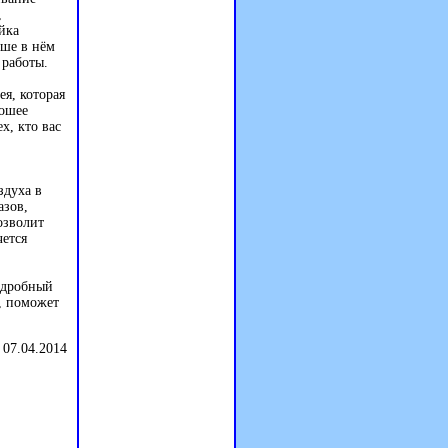
,
йка
ьше в нём
 работы.
ея, которая
рошее
х, кто вас
здуха в
азов,
озволит
чется
одробный
, поможет
 07.04.2014