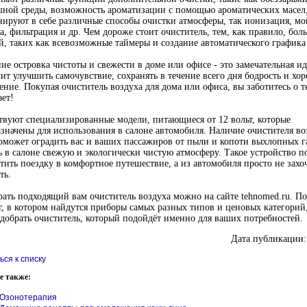
ной среды, возможность ароматизации с помощью ароматических масел
ируют в себе различные способы очистки атмосферы, так ионизация, мо
а, фильтрация и др. Чем дороже стоит очиститель, тем, как правило, бол
, таких как всевозможные таймеры и создание автоматического графика
ие островка чистоты и свежести в доме или офисе - это замечательная ид
ит улучшить самочувствие, сохранять в течение всего дня бодрость и хо
ение. Покупая очиститель воздуха для дома или офиса, вы заботитесь о те
ет!
вуют специализированные модели, питающиеся от 12 вольт, которые
значены для использования в салоне автомобиля. Наличие очистителя во
оможет оградить вас и ваших пассажиров от пыли и копоти выхлопных г
ь в салоне свежую и экологически чистую атмосферу. Такое устройство п
тить поездку в комфортное путешествие, а из автомобиля просто не захо
ть.
ать подходящий вам очиститель воздуха можно на сайте tehnomed.ru. П
г, в котором найдутся приборы самых разных типов и ценовых категорий
добрать очиститель, который подойдёт именно для ваших потребностей.
Дата публикации:
ься к списку
е также:
Озонотерапия