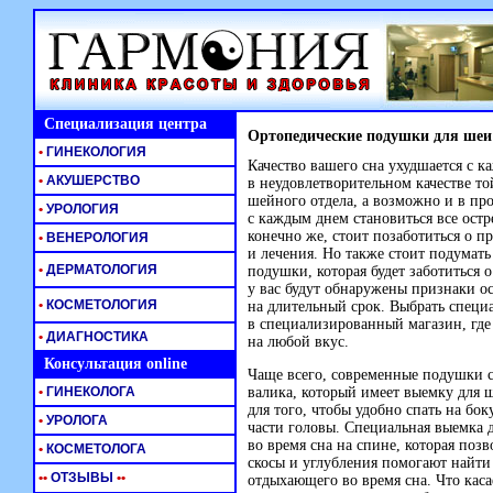
Специализация центра
Ортопедические подушки для шеи
•
ГИНЕКОЛОГИЯ
Качество вашего сна ухудшается с 
•
АКУШЕРСТВО
в неудовлетворительном качестве то
шейного отдела, а возможно и в пр
•
УРОЛОГИЯ
с каждым днем становиться все остр
конечно же, стоит позаботиться о 
•
ВЕНЕРОЛОГИЯ
и лечения. Но также стоит подумат
•
ДЕРМАТОЛОГИЯ
подушки, которая будет заботиться 
у вас будут обнаружены признаки ос
•
КОСМЕТОЛОГИЯ
на длительный срок. Выбрать спец
в специализированный магазин, где
•
ДИАГНОСТИКА
на любой вкус.
Консультация online
Чаще всего, современные подушки с
•
ГИНЕКОЛОГА
валика, который имеет выемку для 
для того, чтобы удобно спать на бо
•
УРОЛОГА
части головы. Специальная выемка 
во время сна на спине, которая позв
•
КОСМЕТОЛОГА
скосы и углубления помогают найти
•
•
ОТЗЫВЫ
•
•
отдыхающего во время сна. Что каса