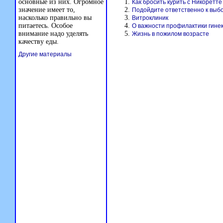
основные из них. Огромное
Как бросить курить с Никоретте
значение имеет то,
Подойдите ответственно к выб
насколько правильно вы
Витроклиник
питаетесь. Особое
О важности профилактики гине
внимание надо уделять
Жизнь в пожилом возрасте
качеству еды.
Другие материалы