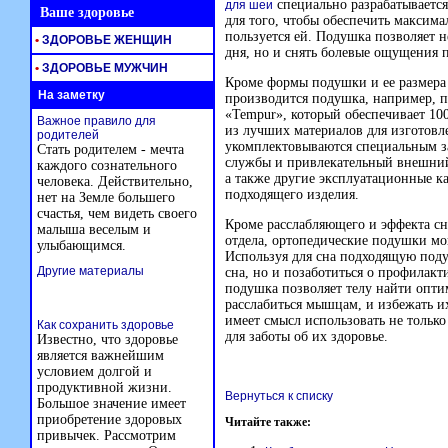
специально разрабатывается
для шеи
Ваше здоровье
для того, чтобы обеспечить максима
пользуется ей. Подушка позволяет н
•
ЗДОРОВЬЕ ЖЕНЩИН
дня, но и снять болевые ощущения 
•
ЗДОРОВЬЕ МУЖЧИН
Кроме формы подушки и ее размера 
На заметку
производится подушка, например, п
«Tempur», который обеспечивает 10
Важное правило для
из лучших материалов для изготовл
родителей
укомплектовываются специальным з
Стать родителем - мечта
службы и привлекательный внешний
каждого сознательного
а также другие эксплуатационные к
человека. Действительно,
подходящего изделия.
нет на Земле большего
счастья, чем видеть своего
Кроме расслабляющего и эффекта сн
малыша веселым и
отдела, ортопедические подушки мо
улыбающимся.
Используя для сна подходящую поду
Другие материалы
сна, но и позаботиться о профилакт
подушка позволяет телу найти опти
расслабиться мышцам, и избежать 
имеет смысл использовать не только
Как сохранить здоровье
для заботы об их здоровье.
Известно, что здоровье
является важнейшим
условием долгой и
продуктивной жизни.
Вернуться к списку
Большое значение имеет
приобретение здоровых
Читайте также:
привычек. Рассмотрим