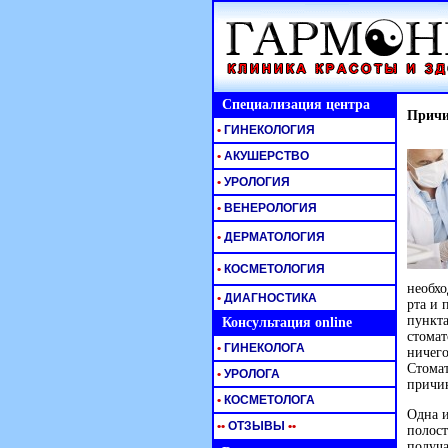
Специализация центра
Причи
•
ГИНЕКОЛОГИЯ
•
АКУШЕРСТВО
•
УРОЛОГИЯ
•
ВЕНЕРОЛОГИЯ
•
ДЕРМАТОЛОГИЯ
•
КОСМЕТОЛОГИЯ
необхо
•
ДИАГНОСТИКА
рта и 
пункта
Консультация online
стомат
•
ГИНЕКОЛОГА
ничего
Стомат
•
УРОЛОГА
причи
•
КОСМЕТОЛОГА
Одна и
•
•
ОТЗЫВЫ
•
•
полост
получа