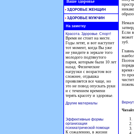
Ваше здоровье
простр
никако
•
ЗДОРОВЬЕ ЖЕНЩИН
образо
•
ЗДОРОВЬЕ МУЖЧИН
Немало
На заметку
затвер
Если в
Красота. Здоровье. Спорт!
может 
Время не стоит на месте.
зуб.
Годы летят, и вот наступит
тот момент, когда Вы уже
Главны
не увидите в зеркале того
наибол
молодого подтянутого
Поэтом
парня, которым были 10 лет
порядк
назад. Физические
время 
нагрузки с возрастом все
то про
сложнее, отдышка
чистит
проявляется все чаще, но
пожева
это не повод опускать руки
и с течением времени
терять красоту и здоровье.
Вернут
Другие материалы
Читайт
Эффективные формы
организации
психиатрической помощи
К сожалению, в жизни