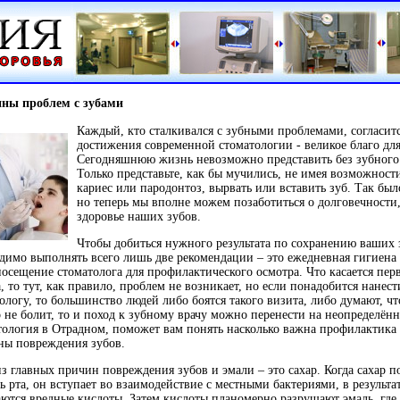
ны проблем с зубами
Каждый, кто сталкивался с зубными проблемами, согласитс
достижения современной стоматологии - великое благо для
Сегодняшнюю жизнь невозможно представить без зубного 
Только представьте, как бы мучились, не имея возможност
кариес или пародонтоз, вырвать или вставить зуб. Так был
но теперь мы вполне можем позаботиться о долговечности,
здоровье наших зубов.
Чтобы добиться нужного результата по сохранению ваших 
димо выполнять всего лишь две рекомендации – это ежедневная гигиена
посещение стоматолога для профилактического осмотра. Что касается пер
, то тут, как правило, проблем не возникает, но если понадобится нанест
ологу, то большинство людей либо боятся такого визита, либо думают, чт
 не болит, то и поход к зубному врачу можно перенести на неопределённ
ология в Отрадном, поможет вам понять насколько важна профилактика
ны повреждения зубов.
з главных причин повреждения зубов и эмали – это сахар. Когда сахар п
ь рта, он вступает во взаимодействие с местными бактериями, в результат
ются вредные кислоты. Затем кислоты планомерно разрушают эмаль, где 