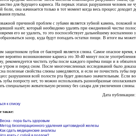
анство для будущего кариеса. На первых этапах разрушения человек не ч
й боли, она начинается только в тот момент когда весь процесс доходит д
вания пульпы.
важной причиной проблем с зубами является зубной камень, похожий н
девший налёт, который необходимо удалять при ежедневной чистке полос
овремя его не удалить, то это поспособствует дальнейшему воспалению з
образоваться зазор, куда будут попадать остатки пищи. В итоге вы может
м защитником зубов от бактерий является слюна. Самое опасное время, 
ее вероятно возникновение кариеса это 30-40 минут после употреблени
у, рекомендуется чистить зубы после каждого приёма пищи и в обязате
е утром и перед сном. После многочисленных исследований было доказа
сна полезные свойства слюны замедляются, и если не почистить зубы пер
цесс разрушения всей полости рта будет довольно значительным. Если в
ь зубы попросту нет, то можно использовать разнообразные ополаскиват
ть специальную жевательную резинку без сахара для увеличения слюны.
Дата публикации:
ься к списку
е также:
Весна - пора быть здоровым
Метод безоперационного удаления щитовидной железы
Как сдать медицинские анализы
Что взять с собой в роддом?