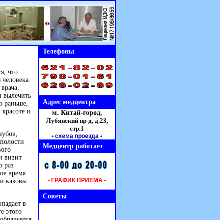
Телефоны
я, что
 человека.
врача.
и вылечить
Адрес медцентра
о раньше,
 красоте и
м. Китай-город,
Лубянский пр-д, д.23,
стр.1
зубов,
• схема проезда
•
 полости
Медцентр работает
вого
и визит
о раз
ое время.
• ГРАФИК ПРИЕМА •
 и каковы
Советы
опадает в
е этого
образуется