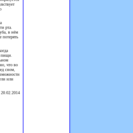
увствует
о
а
ти рта.
уба, в нём
е потерять
когда
я пищи.
льном
но, что во
ед сном,
озможности
ели или
 20.02.2014