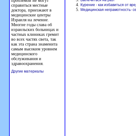
Вылечиться на раз!
проблемой не могут
Курение - как избавиться от вр
справиться местные
Медицинская неграмотность- с
доктора, приезжают в
медицинские центры
Израиля на лечение.
Многие годы слава об
израильских больницах и
частных клиниках гремит
во всех частях света, так
как эта страна знаменита
самым высоким уровнем
медицинского
обслуживания и
здравоохранения.
Другие материалы