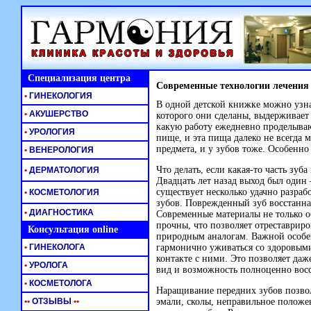
Специализация центра
Современные технологии лечения
•
ГИНЕКОЛОГИЯ
В одной детской книжке можно узна
•
АКУШЕРСТВО
которого они сделаны, выдерживает 
какую работу ежедневно проделыва
•
УРОЛОГИЯ
пище, и эта пища далеко не всегда 
предмета, и у зубов тоже. Особенно
•
ВЕНЕРОЛОГИЯ
Что делать, если какая-то часть зу
•
ДЕРМАТОЛОГИЯ
Двадцать лет назад выход был один 
существует несколько удачно разра
•
КОСМЕТОЛОГИЯ
зубов. Поврежденный зуб восстанн
•
ДИАГНОСТИКА
Современные материалы не только о
прочны, что позволяет отреставрир
Консультация online
природным аналогам. Важной особе
•
ГИНЕКОЛОГА
гармонично уживаться со здоровыми
контакте с ними. Это позволяет да
•
УРОЛОГА
вид и возможность полноценно вос
•
КОСМЕТОЛОГА
Наращивание передних зубов позвол
•
•
ОТЗЫВЫ
•
•
эмали, сколы, неправильное положе