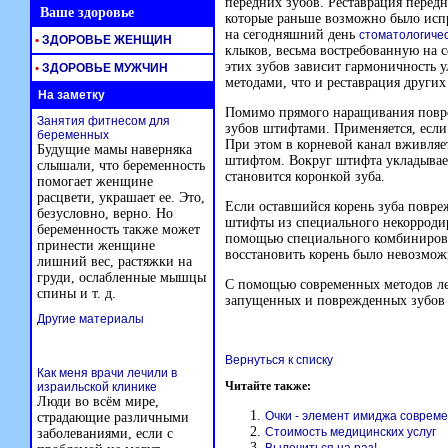
передних зубов. Реставрация передн
Ваше здоровье
которые раньше возможно было испр
на сегодняшний день
стоматологичес
•
ЗДОРОВЬЕ ЖЕНЩИН
клыков, весьма востребованную на 
этих зубов зависит гармоничность 
•
ЗДОРОВЬЕ МУЖЧИН
методами, что и реставрация других
На заметку
Помимо прямого наращивания повре
Занятия фитнесом для
зубов штифтами. Применяется, если 
беременных
При этом в корневой канал вживляе
Будущие мамы наверняка
штифтом. Вокруг штифта укладывае
слышали, что беременность
становится коронкой зуба.
помогает женщине
расцвети, украшает ее. Это,
Если оставшийся корень зуба повре
безусловно, верно. Но
штифты из специального некорродир
беременность также может
помощью специального комбинирова
принести женщине
восстановить корень было невозможн
лишний вес, растяжки на
груди, ослабленные мышцы
С помощью современных методов ле
спины и т. д.
запущенных и поврежденных зубов о
Другие материалы
Вернуться к списку
Как меня врачи лечили в
Читайте также:
израильской клинике
Люди во всём мире,
Очки - элемент имиджа совреме
страдающие различными
Стоимость медицинских услуг
заболеваниями, если с