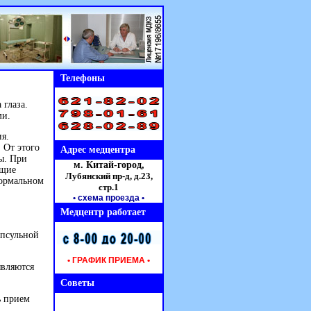
Телефоны
 глаза.
ми.
я.
 От этого
Адрес медцентра
ы. При
м. Китай-город,
ющие
Лубянский пр-д, д.23,
нормальном
стр.1
• схема проезда
•
Медцентр работает
апсульной
• ГРАФИК ПРИЕМА •
являются
Советы
ь прием