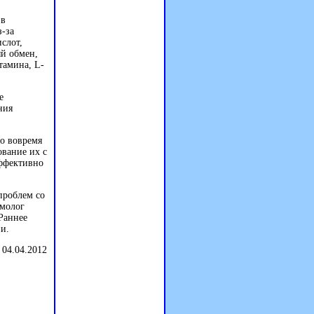
 в
-за
слот,
й обмен,
тамина, L-
е
ния
но вовремя
ование их с
эффективно
проблем со
ьмолог
Раннее
и.
 04.04.2012