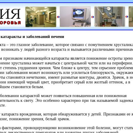
 катаракты и заболеваний печени
кта – это глазное заболевание, которое связано с помутнением хрусталика
возникать у людей разного возраста и вызывается различными причина
 признаком начинающейся катаракты является понижение остроты зрени
ение хрусталика может начаться с центральной части или на периферии.
т степень ухудшения зрения. Чем ближе к центру, тем серьезнее проблем
ии заболевания может возникнуть или усилиться близорукость, окружа
ты становятся нечеткими, имеют размытые контуры, двоятся. Зрачок, в 
нии имеющий черный цвет, приобретает серый или желтый оттенок, а в
йшем становится белым.
аболевании катарактой может появиться повышенная или пониженная
ительность к свету. Это особенно характерно при так называемой заднек
кте.
 катаракта врожденная, которая обнаруживается у детей. Признаками ее 
азие, понижение зрения, белый зрачок.
 факторами, провоцирующими возникновение этой болезни, могут стат
рых лекарственных препаратов или развитие других заболеваний.