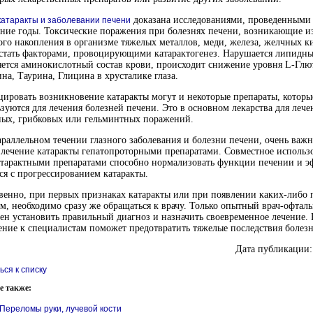
доказана исследованиями, проведенными
катаракты и заболевании печени
ние годы. Токсические поражения при болезнях печени, возникающие из
го накопления в организме тяжелых металлов, меди, железа, желчных ки
стать факторами, провоцирующими катарактогенез. Нарушается липидны
ется аминокислотный состав крови, происходит снижение уровня L-Глю
на, Таурина, Глицина в хрусталике глаза.
ировать возникновение катаракты могут и некоторые препараты, которы
зуются для лечения болезней печени. Это в основном лекарства для лече
ных, грибковых или гельминтных поражений.
раллельном течении глазного заболевания и болезни печени, очень важ
 лечение катаракты гепатопроторными препаратами. Совместное использ
атарактными препаратами способно нормализовать функции печении и 
ся с прогрессированием катаракты.
венно, при первых признаках катаракты или при появлении каких-либо 
м, необходимо сразу же обращаться к врачу. Только опытный врач-офтал
ен установить правильный диагноз и назначить своевременное лечение. 
ние к специалистам поможет предотвратить тяжелые последствия болезн
Дата публикации:
ься к списку
е также:
Переломы руки, лучевой кости