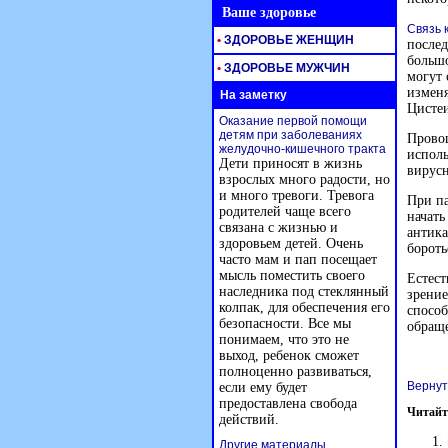
Ваше здоровье
Связь 
•
ЗДОРОВЬЕ ЖЕНЩИН
послед
большо
•
ЗДОРОВЬЕ МУЖЧИН
могут 
изменя
На заметку
Цистеи
Оказание первой помощи
детям при заболеваниях
Провоц
желудочно-кишечного тракта
исполь
Дети приносят в жизнь
вирус
взрослых много радости, но
и много тревоги. Тревога
При па
родителей чаще всего
начать
связана с жизнью и
антик
здоровьем детей. Очень
бороть
часто мам и пап посещает
мысль поместить своего
Естест
наследника под стеклянный
зрение
колпак, для обеспечения его
способ
безопасности. Все мы
обраще
понимаем, что это не
выход, ребенок сможет
полноценно развиваться,
Вернут
если ему будет
предоставлена свобода
Читайт
действий.
Другие материалы