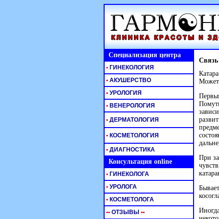
Специализация центра
Связь
•
ГИНЕКОЛОГИЯ
Катара
•
АКУШЕРСТВО
Может 
•
УРОЛОГИЯ
Первым
Помутн
•
ВЕНЕРОЛОГИЯ
зависи
развит
•
ДЕРМАТОЛОГИЯ
предме
состоя
•
КОСМЕТОЛОГИЯ
дальне
•
ДИАГНОСТИКА
При з
Консультация online
чувств
катара
•
ГИНЕКОЛОГА
•
УРОЛОГА
Бывает
косогл
•
КОСМЕТОЛОГА
Иногда
•
•
ОТЗЫВЫ
•
•
некото