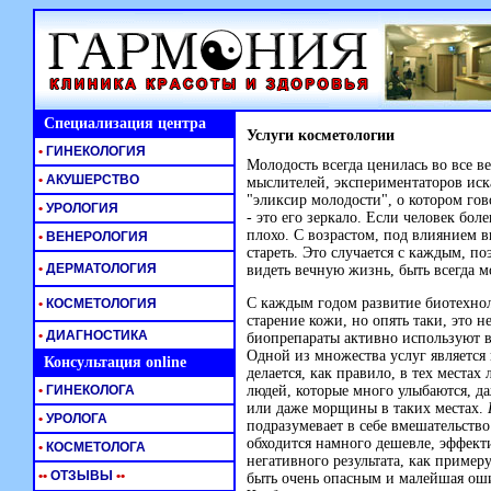
Специализация центра
Услуги косметологии
•
ГИНЕКОЛОГИЯ
Молодость всегда ценилась во все в
•
АКУШЕРСТВО
мыслителей, экспериментаторов ис
"эликсир молодости", о котором гов
•
УРОЛОГИЯ
- это его зеркало. Если человек боле
плохо. С возрастом, под влиянием в
•
ВЕНЕРОЛОГИЯ
стареть. Это случается с каждым, по
•
ДЕРМАТОЛОГИЯ
видеть вечную жизнь, быть всегда 
С каждым годом развитие биотехнол
•
КОСМЕТОЛОГИЯ
старение кожи, но опять таки, это 
•
ДИАГНОСТИКА
биопрепараты активно используют в
Одной из множества услуг является
Консультация online
делается, как правило, в тех местах
•
ГИНЕКОЛОГА
людей, которые много улыбаются, да
или даже морщины в таких местах.
К
•
УРОЛОГА
подразумевает в себе вмешательств
обходится намного дешевле, эффект
•
КОСМЕТОЛОГА
негативного результата, как пример
•
•
ОТЗЫВЫ
•
•
быть очень опасным и малейшая оши