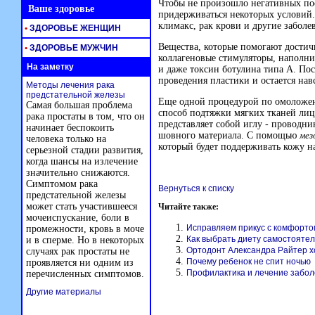
Чтобы не произошло негативных по
Ваше здоровье
придерживаться некоторых условий. 
климакс, рак крови и другие заболе
•
ЗДОРОВЬЕ ЖЕНЩИН
Вещества, которые помогают достич
•
ЗДОРОВЬЕ МУЖЧИН
коллагеновые стимуляторы, наполни
На заметку
и даже токсин ботулина типа А. По
проведения пластики и остается навс
Методы лечения рака
предстательной железы
Еще одной процедурой по омоложе
Самая большая проблема
способ подтяжки мягких тканей лиц
рака простаты в том, что он
представляет собой иглу - проводник
начинает беспокоить
шовного материала. С помощью
мез
человека только на
который будет поддерживать кожу н
серьезной стадии развития,
когда шансы на излечение
значительно снижаются.
Симптомом рака
Вернуться к списку
предстательной железы
может стать участившееся
Читайте также:
мочеиспускание, боли в
Исправляем прикус с комфорто
промежности, кровь в моче
Как выбрать диету самостояте
и в сперме. Но в некоторых
Ортодонт Александра Райтер 
случаях рак простаты не
Почему ребенок не спит ночью
проявляется ни одним из
Профилактика и лечение забол
перечисленных симптомов.
Другие материалы