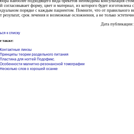
бора наиболее подходящего вида брекетов необходима консультация стом
й согласовывает форму, цвет и материал, из которого будет изготовлена с
дуальном порядке с каждым пациентом. Помните, что от правильного в
т результат, срок лечения и возможные осложнения, а не только эстетичн
Дата публикации:
ься к списку
е также:
Контактные линзы
Принципы теории раздельного питания
Пластина для ногтей Подофикс.
Особенности магнитно-резонансной томографии
Несколько слов о хорошей осанке