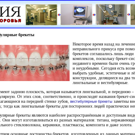
булярные брекеты
Некоторое время назад на лечени
неправильного прикуса при пом
брекетов соглашались лишь люди 
комплексов, поскольку брекет-си
недавнего времени были очень г
и неудобными. Сегодня есть воз
выбрать удобные, эстетичные и л
конструкции, делящиеся на два т
лингвальные и вестибулярные.
меют заднюю плоскость, которая называется лингвальной, и переднюю –
улярную. От этих слов, соответственно, и происходят названия брекет-си
агающиеся на передней стенке зубов,
заметны вн
вестибулярные брекеты
у, тогда как лингвальные брекеты для посторонних людей практически н
улярные брекеты являются наиболее распространённым и доступным вид
. Они могут изготавливаться из разных материалов: титана, нержавеюще
льного стекловолокна, керамики, пластмассы, композита и даже золота.
трим основные достоинства брекетов, изготовленных из данных материа