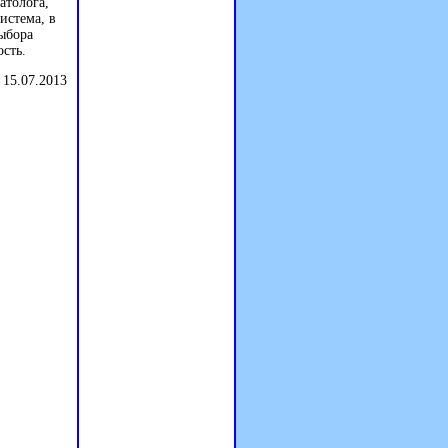
атолога,
истема, в
ыбора
ость.
 15.07.2013