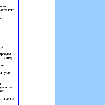
ёжно
маленького
ет,
ать
 требуют
и, к тому
вет,
а зубах с
ы
единяющего
убы.
 на эмали.