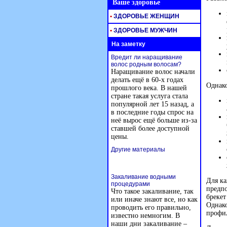
Ваше здоровье
•
ЗДОРОВЬЕ ЖЕНЩИН
•
ЗДОРОВЬЕ МУЖЧИН
На заметку
Вредит ли наращивание
волос родным волосам?
Наращивание волос начали
делать ещё в 60-х годах
Однако
прошлого века. В нашей
стране такая услуга стала
популярной лет 15 назад, а
в последние годы спрос на
неё вырос ещё больше из-за
ставшей более доступной
цены.
Другие материалы
Закаливание водными
Для ка
процедурами
предпо
Что такое закаливание, так
брекет
или иначе знают все, но как
Однако
проводить его правильно,
профил
известно немногим. В
наши дни закаливание –