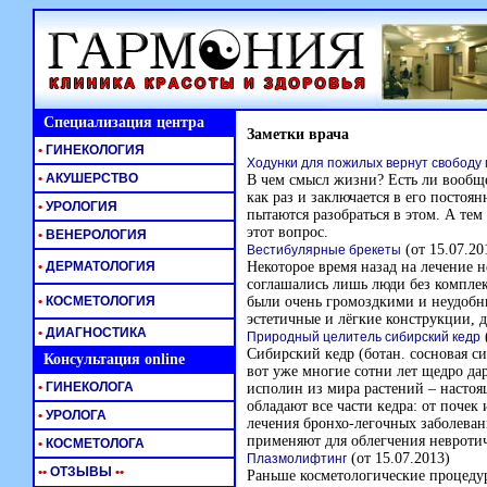
Специализация центра
Заметки врача
•
ГИНЕКОЛОГИЯ
Ходунки для пожилых вернут свободу
•
АКУШЕРСТВО
В чем смысл жизни? Есть ли вообще
как раз и заключается в его постоя
•
УРОЛОГИЯ
пытаются разобраться в этом. А тем
этот вопрос.
•
ВЕНЕРОЛОГИЯ
(от 15.07.20
Вестибулярные брекеты
•
ДЕРМАТОЛОГИЯ
Некоторое время назад на лечение 
соглашались лишь люди без комплек
•
КОСМЕТОЛОГИЯ
были очень громоздкими и неудобн
эстетичные и лёгкие конструкции, д
•
ДИАГНОСТИКА
Природный целитель сибирский кедр
Сибирский кедр (ботан. сосновая си
Консультация online
вот уже многие сотни лет щедро да
•
ГИНЕКОЛОГА
исполин из мира растений – насто
обладают все части кедра: от почек
•
УРОЛОГА
лечения бронхо-легочных заболеван
применяют для облегчения невротич
•
КОСМЕТОЛОГА
(от 15.07.2013)
Плазмолифтинг
•
•
ОТЗЫВЫ
•
•
Раньше косметологические процеду