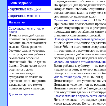
повреждениями, рубцами и пигмент
Ваше здоровье
По традиции для проведения такого
которые могли вызвать неприятные
•
ЗДОРОВЬЕ ЖЕНЩИН
восстановления кожи, к тому же в 
•
ЗДОРОВЬЕ МУЖЧИН
связанных со здоровьем кожи.
(от 13.07.20
Симптомы плоскостопия
На заметку
При развитии плоскостопия происхо
утрате амортизирующих и рессорн
Сексуальная жизнь после
происходит при ослаблении связок
родов
В жизни молодой семьи
становится совершенно плоской.
произошло долгожданное
Почему нужно выбирать натуральную 
событие: на свет появился
Многие магазины сейчас предлагаю
малыш. Юные родители
более 70% из всего этого ассортиме
безумно рады и уверены,
ингредиенты и заслуживают почетно
что с рождением ребенка
производители добавляют в космети
семья стала особенно
формальдегид, уже находясь в косме
сплоченной. Но не тут-то
Идеальная детская стоматполиклиник
было... Очень часто после
Вести ребенка к зубному — не всег
родильного дома
недовольны дети, и хочется измене
отношения между
обладать стоматполиклиника, чтобы
супругами не только не
(от 10.07.2013)
Имплантация зубов
крепчают, но и, напротив,
Имплантация – это установка на мес
ухудшаются, что может
Имплантат укреплен, он не расшаты
привести даже к разводу.
Имплантированный зуб поддерживае
при отсутствии давления атрофируе
Другие материалы
Злокачественная опухоль легочной тк
Легкие человека – это парные орга
крови кислородом. Венозная, окисле