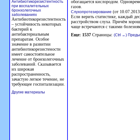
Антибиотикорезистентность
обогащается кислородом. Одноврем
при воспалительных
газов.
бронхолегочных
(от 10.07.2013
Слухопротезирование
заболеваниях
Если верить статистике, каждый де
Антибиотикорезистентность
расстройством слуха. Причём хорошо
– устойчивость некоторых
чаще встречаются с такими болезням
бактерий к
антибактериальным
Еще: 1537
Страницы:
(Ctrl ←) Пред
препаратам. Особое
значение в развитии
антибиотикорезистености
имеет самостоятельное
лечение от бронхолегочных
заболеваний. Сказывается
их широкая
распространенность,
зачастую легкое течение, не
требующее госпитализации.
Другие материалы