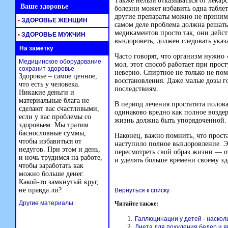
Также нельзя отказываться от лекарс
Ваше здоровье
болезни может избавить одна табл
другие препараты можно не принима
•
ЗДОРОВЬЕ ЖЕНЩИН
самом деле проблема должна решать
медикаментов просто так, они дейст
•
ЗДОРОВЬЕ МУЖЧИН
выздороветь, должен следовать указ
На заметку
Часто говорят, что организм нужно
Медицинское оборудование
мол, этот способ работает при прост
сохранит здоровье
неверно. Спиртное не только не пом
Здоровье – самое ценное,
восстановления. Даже малые дозы г
что есть у человека.
последствиям.
Никакие деньги и
материальные блага не
В период лечения простатита полов
сделают вас счастливыми,
одинаково вредно как полное воздер
если у вас проблемы со
жизнь должна быть упорядоченной.
здоровьем. Мы тратим
баснословные суммы,
Наконец, важно помнить, что проста
чтобы избавиться от
наступило полное выздоровление. Э
недугов. При этом и день,
пересмотреть свой образ жизни — о
и ночь трудимся на работе,
и уделять больше времени своему з
чтобы заработать как
можно больше денег.
Какой-то замкнутый круг,
не правда ли?
Вернуться к списку
Другие материалы
Читайте также:
Галлюцинации у детей - наскол
Диета для похудения бедер и я