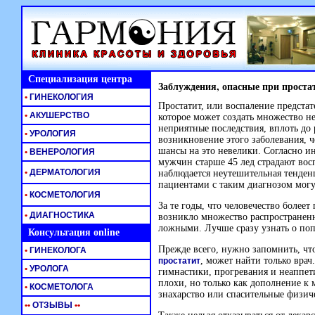
Специализация центра
Заблуждения, опасные при проста
•
ГИНЕКОЛОГИЯ
Простатит, или воспаление предста
•
АКУШЕРСТВО
которое может создать множество н
неприятные последствия, вплоть до 
•
УРОЛОГИЯ
возникновение этого заболевания, че
шансы на это невелики. Согласно и
•
ВЕНЕРОЛОГИЯ
мужчин старше 45 лед страдают вос
•
ДЕРМАТОЛОГИЯ
наблюдается неутешительная тенденц
пациентами с таким диагнозом могу
•
КОСМЕТОЛОГИЯ
За те годы, что человечество болеет
•
ДИАГНОСТИКА
возникло множество распространенн
ложными. Лучше сразу узнать о поп
Консультация online
Прежде всего, нужно запомнить, что
•
ГИНЕКОЛОГА
, может найти только врач
простатит
•
УРОЛОГА
гимнастики, прогревания и неаппет
плохи, но только как дополнение к
•
КОСМЕТОЛОГА
знахарство или спасительные физич
•
•
ОТЗЫВЫ
•
•