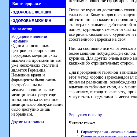
поэтому в обществе сформировано 
Ваше здоровье
Отказ от курения достаточно сложн
•
ЗДОРОВЬЕ ЖЕНЩИН
силы воли. Кому-то для прекращени
объективно расскажет о состоянии з
•
ЗДОРОВЬЕ МУЖЧИН
эта мера оказывается действенной т
На заметку
одном, курильщик сможет отказатьс
все риски, связанные с курением и 
Медицина и клиники
собственного здоровья на себя.
Германии
Одним из основных
Иногда состояние психологического
центров генерирования
более мощной побуждающей силой, к
передовых медицинских
курения. Для других очень важно м
мыслей на протяжении вот
каких-либо отрицательных сторон.
уже нескольких столетий
является Германия.
Для преодоления табачной зависим
Немецкие врачи и
этот метод хорошо зарекомендовал с
фармацевты были очень
приемам релаксации, освобождения 
востребованы на
вдыханию табачных смол, а к манип
международном рынке
зажигалку, вытащить сигарету, прик
медицинских услуг еще
могут стать предметами-заместител
тогда, когда качественное
медицинское обслуживание
было доступно лишь
избранным.
Вернуться к списку
Другие материалы
Читайте также:
Гирудотерапия - лечение пиявк