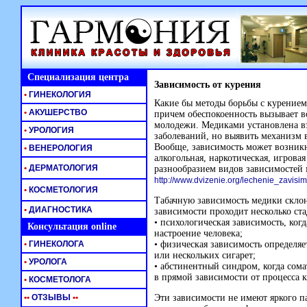
Специализация центра
Зависимость от курения
•
ГИНЕКОЛОГИЯ
Какие бы методы борьбы с курением
•
АКУШЕРСТВО
причем обеспокоенность вызывает 
молодежи. Медиками установлена в
•
УРОЛОГИЯ
заболеваний, но выявить механизм 
Вообще, зависимость может возникн
•
ВЕНЕРОЛОГИЯ
алкогольная, наркотическая, игрова
•
ДЕРМАТОЛОГИЯ
разнообразием видов зависимостей 
http://www.dvizenie.org/lechenie_zavisim
•
КОСМЕТОЛОГИЯ
Табачную зависимость медики скло
•
ДИАГНОСТИКА
зависимости проходит несколько ста
• психологическая зависимость, ког
Консультация online
настроение человека;
•
ГИНЕКОЛОГА
• физическая зависимость определя
или нескольких сигарет;
•
УРОЛОГА
• абстинентный синдром, когда сома
в прямой зависимости от процесса 
•
КОСМЕТОЛОГА
•
•
ОТЗЫВЫ
•
•
Эти зависимости не имеют яркого п