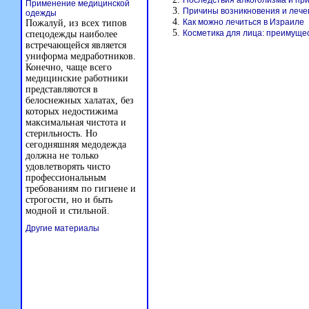
Последствия алкоголизма и пр
Применение медицинской
Причины возникновения и лечен
одежды
Как можно лечиться в Израиле
Пожалуй, из всех типов
Косметика для лица: преимуще
спецодежды наиболее
встречающейся является
униформа медработников.
Конечно, чаще всего
медицинские работники
представляются в
белоснежных халатах, без
которых недостижима
максимальная чистота и
стерильность. Но
сегодняшняя медодежда
должна не только
удовлетворять чисто
профессиональным
требованиям по гигиене и
строгости, но и быть
модной и стильной.
Другие материалы