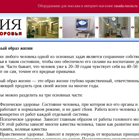
Оборудование для массажа в интернет-магазине
casada-russia.ru
.
вый образ жизни
и любого человека одной из основных задач является сохранение собств
ья в таком состоянии, чтобы оно обеспечило его силами на воспитание д
ов. Часто бывает, что человек уже к 20–30 годам чувствует себя на 40–50 
т он сам, точнее его вредные привычки.
ый образ жизни — это образ жизни глубоко нравственный, ответственн
яющий продлить срок своей жизни на многие годы.
ье можно разделить на три основных части:
Физическое здоровье. Состояние человека, при котором все его органы и
работают в нормальном режиме, и не дают сбоев. Работа всего человека 
конкретно от работ каждой отдельной системы.
Психическое здоровье. Зависит главным образом от работы головного мо
От этой работы зависят многие качества человека, такие как развитие вн
память, волевые качества
Нравственное здоровье. Зависит в первую очередь от моральных принци