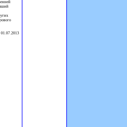
ренней
учший
ругих
рового
 01.07.2013