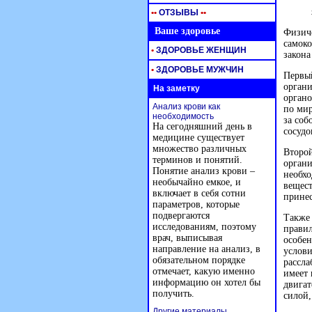
•
•
ОТЗЫВЫ
•
•
Ваше здоровье
Физиче
самоко
•
ЗДОРОВЬЕ ЖЕНЩИН
закона
•
ЗДОРОВЬЕ МУЖЧИН
Первый
органи
На заметку
органо
Анализ крови как
по мир
необходимость
за соб
На сегодняшний день в
сосудо
медицине существует
множество различных
Второй
терминов и понятий.
органи
Понятие анализ крови –
необхо
необычайно емкое, и
вещест
включает в себя сотни
принес
параметров, которые
подвергаются
Также 
исследованиям, поэтому
прави
врач, выписывая
особен
направление на анализ, в
услови
обязательном порядке
рассла
отмечает, какую именно
имеет 
информацию он хотел бы
двигат
получить.
силой,
Другие материалы