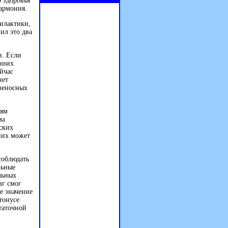
о здоровья
гармония.
филактики,
ил это два
и. Если
енних
йчас
нет
овеносных
тям
ма
ских
 них может
соблюдать
льные
льных
зг смог
ое значение
тонусе
статочной