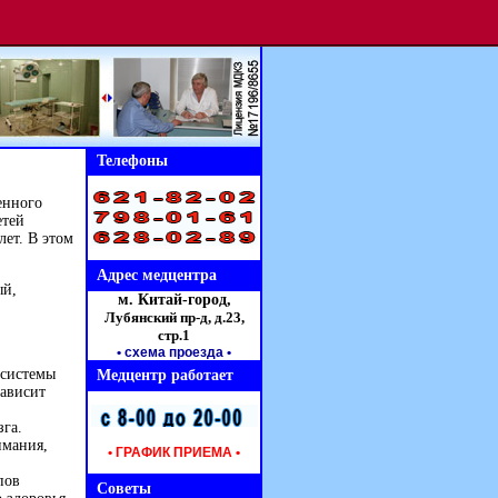
Телефоны
енного
етей
лет. В этом
Адрес медцентра
ый,
м. Китай-город,
Лубянский пр-д, д.23,
стр.1
• схема проезда
•
 системы
Медцентр работает
зависит
зга.
имания,
• ГРАФИК ПРИЕМА •
пов
Советы