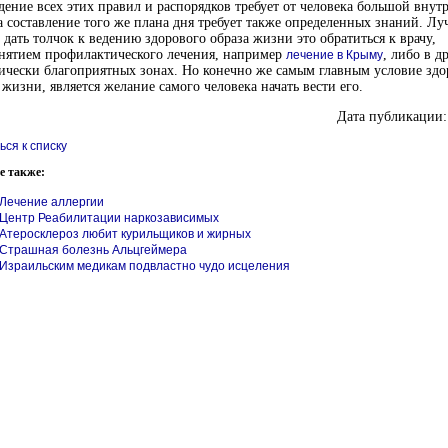
ение всех этих правил и распорядков требует от человека большой внут
а составление того же плана дня требует также определенных знаний. Л
 дать толчок к ведению здорового образа жизни это обратиться к врачу,
нятием профилактического лечения, например
, либо в д
лечение в Крыму
ически благоприятных зонах. Но конечно же самым главным условие здо
 жизни, является желание самого человека начать вести его.
Дата публикации:
ься к списку
е также:
Лечение аллергии
Центр Реабилитации наркозависимых
Атеросклероз любит курильщиков и жирных
Страшная болезнь Альцгеймера
Израильским медикам подвластно чудо исцеления