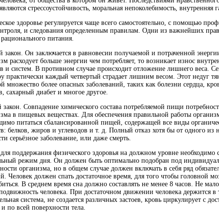
человека, от общества в котором он живет. Последствиями нравственног
являются стрессоустойчивость, моральная непоколебимость, внутренняя 
ское здоровье регулируется чаще всего самостоятельно, с помощью про
нтроля, и следования определенным правилам. Одни из важнейших прав
 рационального питания.
 закон. Он заключается в равновесии получаемой и потраченной энерги
зм расходует больше энергии чем потребляет, то возникает износ внутр
в и систем. В противном случае происходит отложение лишнего веса. Се
у практически каждый четвертый страдает лишним весом. Этот недуг тя
ой множество более опасных заболеваний, таких как болезни сердца, кр
в, сахарный диабет и многое другое.
 закон. Совпадение химического состава потребляемой пищи потребнос
зма в пищевых веществах. Для обеспечения правильной работы организ
димо питаться сбалансированной пищей, содержащей все виды органиче
в: белков, жиров и углеводов и т. д. Полный отказ хотя бы от одного из
ти серьёзное заболевание, или даже смерть.
для поддержания физического здоровья на должном уровне необходимо 
льный режим дня. Он должен быть оптимально подобран под индивидуа
ности организма, но в общем случае должен включать в себя ряд обязате
й. Человек должен спать достаточное время, для того чтобы головной мо
биться. В среднем время сна должно составлять не менее 8 часов. Не мал
подвижность человека. При достаточном движении человека держится в 
ельная система, не создается различных застоев, кровь циркулирует с до
 и по всей поверхности тела.