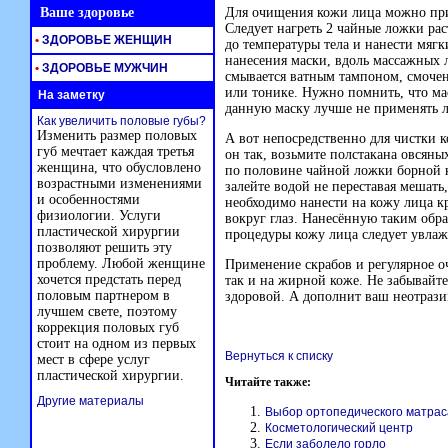
Ваше здоровье
Для очищения кожи лица можно приг
Следует нагреть 2 чайные ложки рас
•
ЗДОРОВЬЕ ЖЕНЩИН
до температуры тела и нанести мяг
нанесения маски, вдоль массажных 
•
ЗДОРОВЬЕ МУЖЧИН
смывается ватным тампоном, смочен
или тонике. Нужно помнить, что ма
На заметку
данную маску лучше не применять л
Как увеличить половые губы?
Изменить размер половых
А вот непосредственно для чистки 
губ мечтает каждая третья
он так, возьмите полстакана овсяны
женщина, что обусловлено
по половине чайной ложки борной 
возрастными изменениями
залейте водой не переставая мешат
и особенностями
необходимо нанести на кожу лица к
физиологии. Услуги
вокруг глаз. Нанесённую таким обр
пластической хирургии
процедуры кожу лица следует увлаж
позволяют решить эту
проблему. Любой женщине
Применение скрабов и регулярное о
хочется предстать перед
так и на жирной коже. Не забывайте
половым партнером в
здоровой. А дополнит ваш неотрази
лучшем свете, поэтому
коррекция половых губ
стоит на одном из первых
Вернуться к списку
мест в сфере услуг
пластической хирургии.
Читайте также:
Другие материалы
Выбор ортопедического матрас
Косметологический центр
Если заболело горло