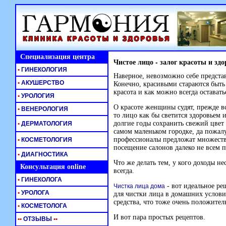
Специализация центра
Чистое лицо - залог красоты и зд
•
ГИНЕКОЛОГИЯ
Наверное, невозможно себе представ
•
АКУШЕРСТВО
Конечно, красивыми стараются быть в
красота и как можно всегда оставать
•
УРОЛОГИЯ
О красоте женщины судят, прежде вс
•
ВЕНЕРОЛОГИЯ
то лицо как бы светится здоровьем и
долгие годы сохранить свежий цвет
•
ДЕРМАТОЛОГИЯ
самом маленьком городке, да пожалуй
профессионалы предложат множество
•
КОСМЕТОЛОГИЯ
посещение салонов далеко не всем п
•
ДИАГНОСТИКА
Что же делать тем, у кого доходы не
Консультация online
всегда.
•
ГИНЕКОЛОГА
- вот идеальное ре
Чистка лица дома
•
УРОЛОГА
для чистки лица в домашних услови
средства, что тоже очень положите
•
КОСМЕТОЛОГА
И вот пара простых рецептов.
•
•
ОТЗЫВЫ
•
•