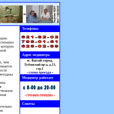
Телефоны
ацию.
остепенно
, которую
чной
Адрес медцентра
м. Китай-город,
в, чем
Лубянский пр-д, д.23,
ивается
стр.1
ести
• схема проезда
•
методика
Медцентр работает
лишь
в
ствовали
нная
• ГРАФИК ПРИЕМА •
Советы
ительно
ия.