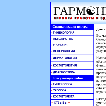
Специализация центра
Дента
•
ГИНЕКОЛОГИЯ
Все ч
•
АКУШЕРСТВО
Сегодн
станов
•
УРОЛОГИЯ
осуще
услуги
•
ВЕНЕРОЛОГИЯ
Имплан
•
ДЕРМАТОЛОГИЯ
обычно
функци
•
КОСМЕТОЛОГИЯ
качест
•
ДИАГНОСТИКА
протез
отсутс
Консультация online
изгото
•
ГИНЕКОЛОГА
процед
себя к
•
УРОЛОГА
коронк
•
КОСМЕТОЛОГА
Благод
•
•
ОТЗЫВЫ
•
•
уменьш