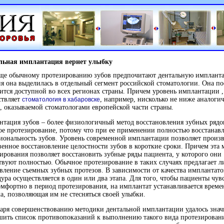
льная имплантация вернет улыбку
аще обычному протезированию зубов предпочитают дентальную имплант
я она выделилась в отдельный сегмент российской стоматологии. Она п
ится доступной во всех регионах страны. Причем уровень имплантации 
ствляет
, например, нисколько не ниже аналоги
стоматология в хабаровске
, оказываемой стоматологами европейской части страны.
тация зубов – более физиологичный метод восстановления зубных рядо
е протезирование, потому что при ее применении полностью восстанавл
ональность зубов. Уровень современной имплантации позволяет произв
венное восстановление целостности зубов в короткие сроки. Причем эта 
ирования позволяет восстановить зубные ряды пациента, у которого они
твуют полностью. Обычное протезирование в таких случаях предлагает 
вление съемных зубных протезов. В зависимости от качества имплантато
ура осуществляется в один или два этапа. Для того, чтобы пациенты чув
омфортно в период протезирования, на имплантат устанавливается време
а, позволяющая им не стесняться своей улыбки.
аря совершенствованию методики дентальной имплантации удалось знач
ить список противопоказаний к выполнению такого вида протезирован