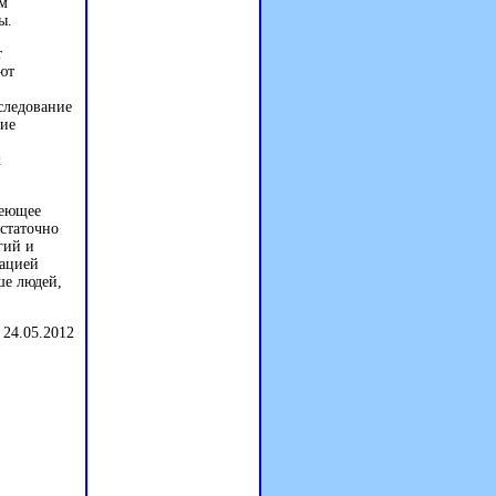
ым
ы.
т
ют
следование
ние
к
меющее
остаточно
гий и
тацией
ше людей,
 24.05.2012