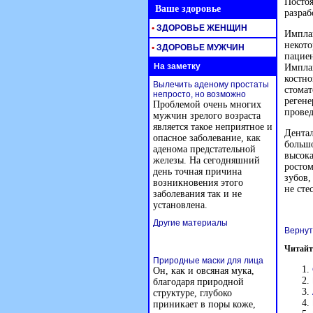
Посто
Ваше здоровье
разраб
•
ЗДОРОВЬЕ ЖЕНЩИН
Имплан
некот
•
ЗДОРОВЬЕ МУЖЧИН
пацие
На заметку
Имплан
костно
Вылечить аденому простаты
стомат
непросто, но возможно
регене
Проблемой очень многих
прове
мужчин зрелого возраста
является такое неприятное и
Дентал
опасное заболевание, как
большо
аденома предстательной
высока
железы. На сегодняшний
росто
день точная причина
зубов,
возникновения этого
не сте
заболевания так и не
установлена.
Другие материалы
Вернут
Читайт
Природные маски для лица
Он, как и овсяная мука,
благодаря природной
структуре, глубоко
приникает в поры коже,