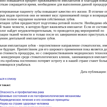
янно повышается процент приживаемости имплантатов и благодаря нов
откам сокращается время, необходимое для выполнения данной процедур
тированные пациенту зубы повышают качество его жизни. В отличие о
орых видов протезов они не меняют вкус принимаемой пищи и возвраща
нтам полное ощущение наличия собственных зубов.
тации зубов предшествует подготовка ротовой полости. Необходимо об
й ткани челюсти, в которую будет вживляться имплантат. Если ее состоя
олог найдет неудовлетворительным, то проводится ряд мероприятий по
рации тканей челюсти и только после их завершения можно приступать 
дению дентальной имплантации зубов.
ьная имплантация зубов - перспективное направление стоматологии, и
е будущее. Препятствием для его широкого применения пока является д
я стоимость процедуры, но с совершенствованием медицинских техноло
м конкуренции среди стоматологических клиник, занимающихся имплан
 эта проблема постепенно потеряет остроту и в нашей стране станет боль
сняющихся улыбаться.
Дата публикации:
ься к списку
е также:
Опасность и профилактика рака
Шоковые состояния и их патофизиологические механизмы
Аюрведическое лечение и его основные принципы
Наука на страже здоровья человека