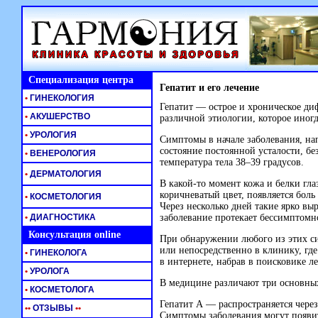
Специализация центра
Гепатит и его лечение
•
ГИНЕКОЛОГИЯ
Гепатит — острое и хроническое ди
•
АКУШЕРСТВО
различной этиологии, которое иног
•
УРОЛОГИЯ
Симптомы в начале заболевания, на
состояние постоянной усталости, без
•
ВЕНЕРОЛОГИЯ
температура тела 38–39 градусов.
•
ДЕРМАТОЛОГИЯ
В
какой-то
момент кожа и белки гла
коричневатый цвет, появляется боль
•
КОСМЕТОЛОГИЯ
Через несколько дней такие ярко в
•
ДИАГНОСТИКА
заболевание протекает бессимптомн
Консультация online
При обнаружении любого из этих си
или непосредственно в клинику, где
•
ГИНЕКОЛОГА
в интернете, набрав в поисковике л
•
УРОЛОГА
В медицине различают три основных
•
КОСМЕТОЛОГА
Гепатит А — распространяется чере
•
•
ОТЗЫВЫ
•
•
Симптомы заболевания могут появить