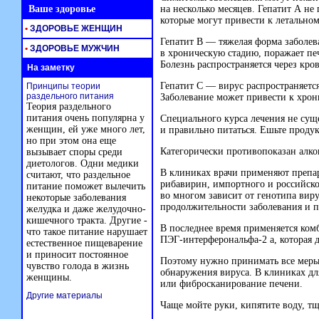
Ваше здоровье
на несколько месяцев. Гепатит А н
которые могут привести к летальном
•
ЗДОРОВЬЕ ЖЕНЩИН
Гепатит B — тяжелая форма заболев
•
ЗДОРОВЬЕ МУЖЧИН
в хроническую стадию, поражает пе
Болезнь распространяется через кро
На заметку
Гепатит С — вирус распространяетс
Принципы теории
раздельного питания
Заболевание может привести к хрон
Теория раздельного
питания очень популярна у
Специального курса лечения не сущ
женщин, ей уже много лет,
и правильно питаться. Ешьте проду
но при этом она еще
Категорически противопоказан алко
вызывает споры среди
диетологов. Одни медики
В клиниках врачи применяют препар
считают, что раздельное
рибавирин, импортного и российско
питание поможет вылечить
во многом зависит от генотипа вирус
некоторые заболевания
продолжительности заболевания и п
желудка и даже желудочно-
кишечного тракта. Другие -
В последнее время применяется ком
что такое питание нарушает
ПЭГ-интерферон
альфа-2
а, которая 
естественное пищеварение
и приносит постоянное
Поэтому нужно принимать все меры
чувство голода в жизнь
обнаружения вируса. В клиниках д
женщины.
или фибросканирование печени.
Другие материалы
Чаще мойте руки, кипятите воду, т