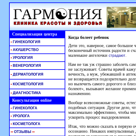
Специализация центра
Когда болеет ребенок
•
ГИНЕКОЛОГИЯ
Дети это, наверное, самое большое 
•
АКУШЕРСТВО
бесконечный источник радости и счас
маленькие ангелочки
.
страдают
•
УРОЛОГИЯ
Нам не так уж страшно заболеть сам
•
ВЕНЕРОЛОГИЯ
не заслуживает. Советы врачей кажу
вечность, а муж, убежавший в апт
•
ДЕРМАТОЛОГИЯ
не возвращается подозрительно долг
но вылечить самого дорогого и близ
•
КОСМЕТОЛОГИЯ
болеют», вызывают желание примен
•
ДИАГНОСТИКА
назначению.
Консультация online
Вообще всевозможные советы, естес
подобных ситуация. Другое дело, ч
•
ГИНЕКОЛОГА
максимально эффективно, чтобы м
•
УРОЛОГА
ускорить процесс выздоровления.
•
КОСМЕТОЛОГА
Итак, что можно сказать в первую о
осознанно. Никаких импульсивных 
•
•
ОТЗЫВЫ
•
•