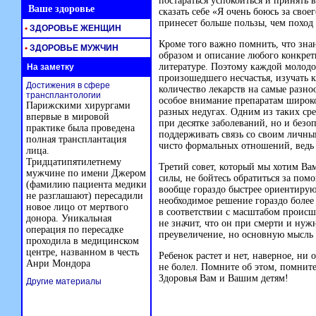
постараться успокоиться и принять
Ваше здоровье
сказать себе «Я очень боюсь за свое
принесет больше пользы, чем поход
•
ЗДОРОВЬЕ ЖЕНЩИН
Кроме того важно помнить, что зн
•
ЗДОРОВЬЕ МУЖЧИН
образом и описание любого конкрет
литературе. Поэтому каждой молодой
На заметку
произошедшего несчастья, изучать 
Достижения в сфере
количество лекарств на самые разно
трансплантологии
особое внимание препаратам широко
Парижскими хирургами
разных недугах. Одним из таких сре
впервые в мировой
при десятке заболеваний, но и безо
практике была проведена
поддерживать связь со своим личны
полная трансплантация
чисто формальных отношений, ведь 
лица.
Тридцатипятилетнему
Третий совет, который мы хотим Вам
мужчине по имени Джером
силы, не бойтесь обратиться за по
(фамилию пациента медики
вообще гораздо быстрее ориентирую
не разглашают) пересадили
необходимое решение гораздо более
новое лицо от мертвого
в соответствии с масштабом происше
донора. Уникальная
не значит, что он при смерти и нуж
операция по пересадке
преувеличение, но основную мысль
проходила в медицинском
центре, названном в честь
Ребенок растет и нет, наверное, ни 
Анри Мондора
не болел. Помните об этом, помните,
Здоровья Вам и Вашим детям!
Другие материалы