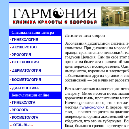
Специализация центра
Легкие со всех сторон
•
ГИНЕКОЛОГИЯ
Заболевания дыхательной системы в
•
АКУШЕРСТВО
климатом. При дыхании на морозе б
правда, сравнительно невысокий, ес
•
УРОЛОГИЯ
градусов Цельсия. Сам по себе этот 
организма более чем приличный зап
•
ВЕНЕРОЛОГИЯ
день поражают исследователей. Од
•
ДЕРМАТОЛОГИЯ
иммунитета, курением и злоупотре
заболеваниями других органов и си
•
КОСМЕТОЛОГИЯ
обстановкой — он начинает работать
•
ДИАГНОСТИКА
Вот классическая иллюстрация: чело
сигарету. Мимо несется поток маши
Консультация online
дорожную пыль, пропитанную мазуто
•
ГИНЕКОЛОГА
Ничего удивительного, что в тот же
местная
.И первое, чт
пульмонология
•
УРОЛОГА
снят,— пошлет пациента на диагнос
повреждены органы дыхательной сис
•
КОСМЕТОЛОГА
убедиться, что это не туберкулез. 
•
•
ОТЗЫВЫ
•
•
Коха, больного срочно переведут в 