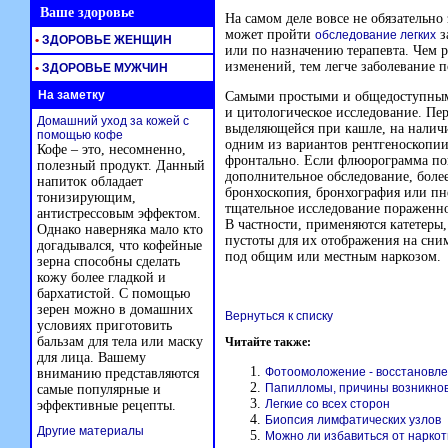
Ваше здоровье
На самом деле вовсе не обязательно
может пройти
з
обследование легких
•
ЗДОРОВЬЕ ЖЕНЩИН
или по назначению терапевта. Чем 
изменений, тем легче заболевание п
•
ЗДОРОВЬЕ МУЖЧИН
На заметку
Самыми простыми и общедоступным
и цитологическое исследование. Пер
Домашний уход за кожей с
выделяющейся при кашле, на наличи
помощью кофе
одним из вариантов рентгеноскопии,
Кофе – это, несомненно,
фронтально. Если флюорограмма по
полезный продукт. Данный
дополнительное обследование, боле
напиток обладает
бронхоскопия, бронхография или пн
тонизирующим,
тщательное исследование пораженн
антистрессовым эффектом.
В частности, применяются катетеры
Однако наверняка мало кто
пустоты для их отображения на сни
догадывался, что кофейные
под общим или местным наркозом.
зерна способны сделать
кожу более гладкой и
бархатистой. С помощью
зерен можно в домашних
Вернуться к списку
условиях приготовить
бальзам для тела или маску
Читайте также:
для лица. Вашему
Фотоомоложение - восстановле
вниманию представляются
Папилломы, причины возникнов
самые популярные и
Легкие со всех сторон
эффективные рецепты.
Биопсия лимфатических узлов
Другие материалы
Можно ли избавиться от нарко