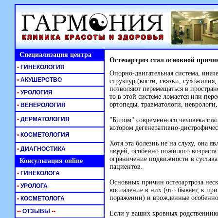
Специализация центра
Остеоартроз стал основной причи
•
ГИНЕКОЛОГИЯ
Опорно-двигательная система, инач
•
АКУШЕРСТВО
структур (кости, связки, сухожилия
позволяют перемещаться в пространс
•
УРОЛОГИЯ
то в этой системе ломается или пере
ортопеды, травматологи, неврологи,
•
ВЕНЕРОЛОГИЯ
•
ДЕРМАТОЛОГИЯ
"Бичом" современного человека ста
котором дегенеративно-дистрофичес
•
КОСМЕТОЛОГИЯ
Хотя эта болезнь не на слуху, она 
•
ДИАГНОСТИКА
людей, особенно пожилого возраста:
ограничение подвижности в сустава
Консультация online
пациентов.
•
ГИНЕКОЛОГА
Основных причин остеоартроза неск
•
УРОЛОГА
воспаление в них (что бывает, к п
поражении) и врожденные особеннос
•
КОСМЕТОЛОГА
•
•
ОТЗЫВЫ
•
•
Если у ваших кровных родственнико