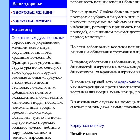
вероятность возникновения болезни
Ваше здоровье
Что же делать? Любую болезнь прощ
•
ЗДОРОВЬЕ ЖЕНЩИН
постараться убрать или уменьшить в
•
ЗДОРОВЬЕ МУЖЧИН
получать разумные по объему и инт
инфекции, регулярно принимать по
На заметку
полгода), а женщинам рекомендует
период менопаузы.
Советы по уходу за волосами
Гордостью и украшением
Но если заболевание все-таки возни
женщин всего мира,
лечения и облегчения состояния пац
безусловно, являются
красивые волосы. Во
В период обострения заболевания, д
Франции для упрочнения
физической нагрузки на пораженную
структуры волос советуют
физкультура, умеренные нагрузки на
такое средство. Берутся
овсяные хлопья «Геркулес»
В арсенале врачей есть и
в количестве шести
ударно-вол
как нестероидные противовоспалите
столовых ложек, к ним
восстанавливающие ткань хряща, п
добавляется немного
охлажденной, обязательно,
В запущенных случаях на помощь п
кипяченой воды, несколько
сможет помочь даже самым тяжелы
измельченных грецких
орехов и ложка меда.
Оставлять нужно на ночь.
Наутро мелко порежьте
Вернуться к списку
большое яблоко, добавьте
пару ложек сливок и
Читайте также:
немного нарезанных