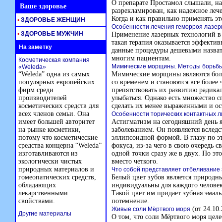
О препарате Простамол слышали, на
Ваше здоровье
разрекламирован, как надежное леч
Когда и как правильно применять эт
•
ЗДОРОВЬЕ ЖЕНЩИН
Особенности лечения геморроя лазе
•
ЗДОРОВЬЕ МУЖЧИН
Применение лазерных технологий в
такая терапия оказывается эффекти
На заметку
данные процедуры дешевыми назват
многим пациентам.
Косметическая компания
Мимические морщины. Методы борьб
«Weleda»
“Weleda” одна из самых
Мимические морщины являются бол
популярных европейских
со временем и становятся все более
фирм среди
препятствовать их развитию радикал
производителей
улыбаться. Однако есть множество 
косметических средств для
сделать их менее выраженными и ос
всех членов семьи. Она
Особенности торических контактных л
имеет большей авторитет
Астигматизм на сегодняшний день я
на рынке косметики,
заболеванием. Он появляется всле
потому что косметические
эллипсоидной формой. В глазу по э
средства концерна “Weleda”
фокуса, из-за чего в свою очередь с
изготавливаются из
одной точки сразу же в двух. По э
экологически чистых
вместо четкого.
природных материалов и
Что собой представляет отбеливание 
гомеопатических средств,
Белый цвет зубов является природн
обладающих
индивидуальны для каждого человек
лекарственными
Такой цвет им придает зубная эмал
свойствами.
потемнение.
(от 24.10.
Живые соли Мёртвого моря
Другие материалы
О том, что соли Мёртвого моря цел