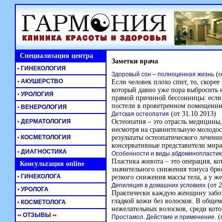
Специализация центра
Заметки врача
•
ГИНЕКОЛОГИЯ
(о
Здоровый сон – полноценная жизнь
•
АКУШЕРСТВО
Если человек плохо спит, то, скорее
который давно уже пора выбросить 
•
УРОЛОГИЯ
прямой причиной бессонницы: если 
постели в проветренном помещении 
•
ВЕНЕРОЛОГИЯ
(от 31.10.2013)
Детская остеопатия
•
ДЕРМАТОЛОГИЯ
Остеопатия – это отрасль медицины
несмотря на сравнительную молодос
•
КОСМЕТОЛОГИЯ
результаты остеопатического лечени
консервативные представители мира
•
ДИАГНОСТИКА
Особенности и виды абдоминопластик
Пластика живота – это операция, к
Консультация online
значительного снижения тонуса брю
•
ГИНЕКОЛОГА
резкого снижения массы тела, а у ж
(от 2
Депиляция в домашних условиях
•
УРОЛОГА
Практически каждую женщину заботи
гладкой кожи без волосков. В общем
•
КОСМЕТОЛОГА
нежелательных волосков, среди кот
•
•
ОТЗЫВЫ
•
•
(
Простамол. Действие и применение.