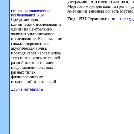
утверждают, что именно для того, ч
Мёртвого моря для ванн, а грязи –
Основные клинические
Антоний и завоевал область Мёртво
исследования: УЗИ
Еще: 1537
Страницы:
(Ctrl ←) Пред
Среди методов
клинических исследований
одним из центральных
является ультразвуковое
исследование. Его значение
сложно переоценить:
акустическая волна,
проходя через человеческое
тело и отражаясь от тканей
разной плотности, дает
представления о самых
разных типах
физиологических
отклонений и патологий.
Другие материалы