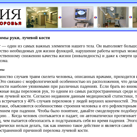
омы руки, лучевой кости
т — один из самых важных элементов нашего тела. Он выполняет больш
ество необходимых для жизни функций, нарушение работы которых може
ественному снижению качества жизни (инвалидность) и даже к смерти ц
изма.
омы
инство случаев травм скелета человека, описанных врачами, приходится
 Это связано с морфологической особенностью их расположения, что дела
ности наиболее уязвимыми при различных падениях. Если брать во вним
жные виды переломов рук, то одним из самых распространенных среди н
ом лучевой кости. Согласно недавним данным медицинской статистики, т
а встречается у 40% случаев переломов у людей верхних конечностей. Эт
-таки, объясняются особенностями строения человека и его рефлекторным
ением при падении. Чтобы было понятнее, давайте смоделируем подобн
цию… Когда человек спотыкается и падает, он автоматически протягивает
, чем пытается обезопасить и подстраховать себя во время падения. Этог
рически нельзя делать, так как именно такое действие и является самой
остраненной причиной перелома лучевой кости.