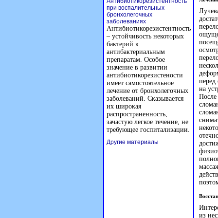
Антибиотикорезистентность
при воспалительных
Лучева
бронхолегочных
достат
заболеваниях
перел
Антибиотикорезистентность
ощуще
– устойчивость некоторых
посещ
бактерий к
осмот
антибактериальным
перело
препаратам. Особое
неско
значение в развитии
деформ
антибиотикорезистености
перед
имеет самостоятельное
на уст
лечение от бронхолегочных
После
заболеваний. Сказывается
слома
их широкая
сломан
распространенность,
снима
зачастую легкое течение, не
некото
требующее госпитализации.
отечн
Другие материалы
дости
физио
полно
масса
дейст
поэто
Восста
Интере
из не