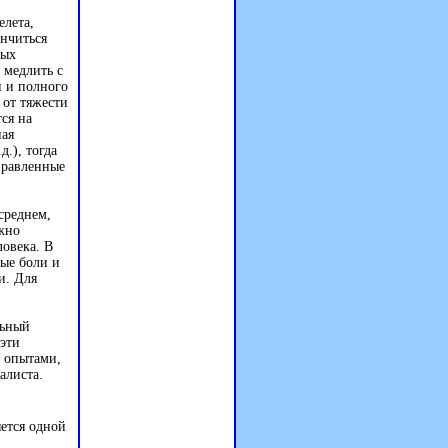
елета,
ончиться
вых
 медлить с
и и полного
 от тяжести
ся на
ная
.), тогда
правленные
среднем,
ожно
ловека. В
ные боли и
и. Для
льный
эти
и опытами,
алиста.
яется одной