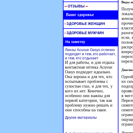
Виды п
•
•
ОТЗЫВЫ
•
•
Получ
локаль
Ваше здоровье
женско
прочн
•
ЗДОРОВЬЕ ЖЕНЩИН
класс
разогн
•
ЗДОРОВЬЕ МУЖЧИН
если, 
На заметку
полож
распр
Линзы Acuvue Oasys отлично
вперед
подходят и тем, кто работает,
перел
и тем, кто отдыхает
перел
И для работы, и для отдыха
контактная оптика Acuvue
Диагно
Oasys подходит идеально.
Она хороша и для тех, кто
Одной
испытывает проблемы с
их си
сухостью глаз, и для тех, у
подозр
кого их нет. Конечно,
прояв
особенно они важны для
в мес
первой категории, так как
Перел
проблему нужно решать и
симпт
они способны на такое.
симпт
огран
Другие материалы
ощущен
огран
Лечение