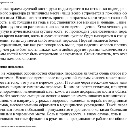
ереломов
енная травма лучевой кости руки подразделяется на несколько подвидов.
ного характера (в типичном месте) чаще всего встречается в пожилых ос
го пола. Объяснить это очень просто: с возрастом кости теряют свою гиб
ость, а их толщина из года в год становится все меньше и меньше. Таки
ифицируются по расположению кости во время падения. Если человек уп
утую в лучезапястным суставе кость, то происходит разгибательный пере
во время падения, кость в лучезапястном суставе будет находиться в согн
ении, тогда случается сгибательный перелом. Первый является более
остраненным, так как уже говорилось выше, при падении человек протяг
, чем разгибает кость. Также, как и любые другие травмы человеческого т
омы костей могут быть открытыми и закрытыми. Стоит отметить, что отк
омы намного опаснее.
стика переломов
 из коварных особенностей обычных переломов является очень слабое пр
мптомов. Некоторое время после полученной травмы человек может даже
евать того, что у него перелом руки. И только через несколько часов нач
ляться видимые симптомы перелома. К ним относятся гематома, припухло
те поражения, измененный цвет кожи, а также деформация кости в област
ом без костного смещения может и вовсе не иметь никаких клинических
омов, что напрямую угрожает здоровью человека, который, не видя явны
омов, несвоевременно обратится в медицинское учреждение. Такой пере
ичиться только небольшой припухлостью и достаточно легкими болевым
иями в ударенном месте. Боль и припухлость, в таком случае, хоть и
ичивают костные функции в руке, но не прекращают ее работоспособност
 перелома лучевой кости