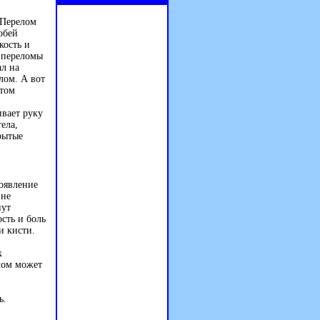
 Перелом
обей
кость и
е переломы
ал на
лом. А вот
утом
ивает руку
ела,
рытые
оявление
 не
нут
сть и боль
и кисти.
х
лом может
и
ь.