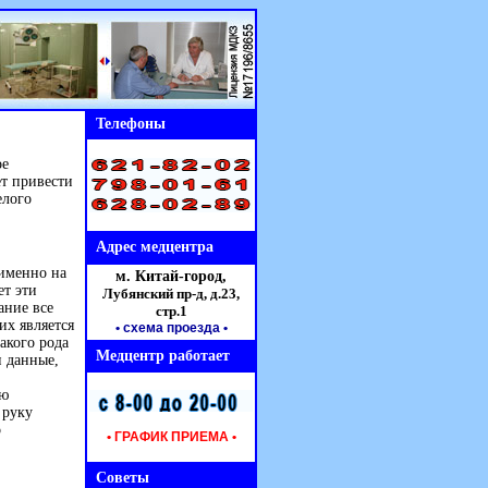
Телефоны
ое
т привести
елого
Адрес медцентра
 именно на
м. Китай-город,
ет эти
Лубянский пр-д, д.23,
ание все
стр.1
их является
• схема проезда
•
акого рода
Медцентр работает
и данные,
ую
 руку
о
• ГРАФИК ПРИЕМА •
Советы