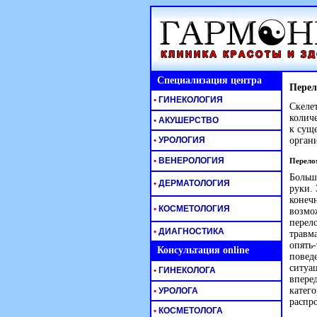
Специализация центра
Перел
•
ГИНЕКОЛОГИЯ
Скеле
колич
•
АКУШЕРСТВО
к сущ
•
УРОЛОГИЯ
орган
•
ВЕНЕРОЛОГИЯ
Перел
Больш
•
ДЕРМАТОЛОГИЯ
руки.
конеч
•
КОСМЕТОЛОГИЯ
возмо
перел
•
ДИАГНОСТИКА
травм
опять
Консультация online
повед
ситуа
•
ГИНЕКОЛОГА
вперед
катего
•
УРОЛОГА
распр
•
КОСМЕТОЛОГА