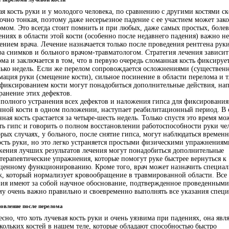
я кость руки и у молодого человека, по сравнению с другими костями ск
очно тонкая, поэтому даже несерьезное падение с ее участием может зак
омом. Это всегда стоит помнить и при любых, даже самых простых, боле
ниях в области этой кости (особенно после недавнего падения) важно не
ением врача. Лечение назначается только после проведения рентгена рук
ра снимков и больного врачом-травматологом. Стратегия лечения зависит
ма и заключается в том, что в первую очередь сломанная кость фиксирует
лько недель. Если же перелом сопровождается осложнениями (существен
ация руки (смещение кости), сильное посинение в области перелома и т.д
 фиксированием кости могут понадобиться дополнительные действия, на
ранение этих дефектов.
 полного устранения всех дефектов и наложения гипса для фиксирования
нной кости в одном положении, наступает реабилитационный период. В 
ная кость срастается за четыре-шесть недель. Только спустя это время м
ть гипс и говорить о полном восстановлении работоспособности руки че
рых случаях, у больного, после снятие гипса, могут наблюдаться времен
ость руки, но это легко устраняется простыми физическими упражнениям
жения лучших результатов лечения могут понадобиться дополнительные
терапевтические упражнения, которые помогут руке быстрее вернуться к
ценному функционированию. Кроме того, врач может назначить специа
ж, который нормализует кровообращение в травмированной области. Все 
вия имеют за собой научное обоснование, подтвержденное проведенным
му очень важно правильно и своевременно выполнять все указания специ
новление после перелома
сно, что хоть лучевая кость руки и очень уязвима при падениях, она явл
скольких костей в нашем теле, которые обладают способностью быстро