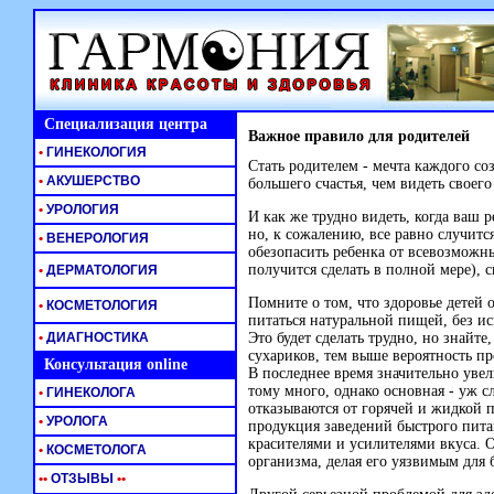
Специализация центра
Важное правило для родителей
•
ГИНЕКОЛОГИЯ
Стать родителем - мечта каждого со
•
АКУШЕРСТВО
большего счастья, чем видеть свое
•
УРОЛОГИЯ
И как же трудно видеть, когда ваш р
но, к сожалению, все равно случится
•
ВЕНЕРОЛОГИЯ
обезопасить ребенка от всевозможны
получится сделать в полной мере),
•
ДЕРМАТОЛОГИЯ
Помните о том, что здоровье детей
•
КОСМЕТОЛОГИЯ
питаться натуральной пищей, без 
•
ДИАГНОСТИКА
Это будет сделать трудно, но знайте
сухариков, тем выше вероятность п
Консультация online
В последнее время значительно уве
тому много, однако основная - уж
•
ГИНЕКОЛОГА
отказываются от горячей и жидкой п
•
УРОЛОГА
продукция заведений быстрого пита
красителями и усилителями вкуса. 
•
КОСМЕТОЛОГА
организма, делая его уязвимым для
•
•
ОТЗЫВЫ
•
•