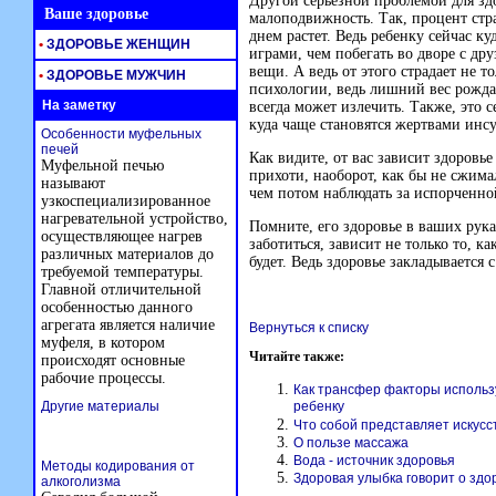
Другой серьезной проблемой для здо
Ваше здоровье
малоподвижность. Так, процент ст
днем растет. Ведь ребенку сейчас к
•
ЗДОРОВЬЕ ЖЕНЩИН
играми, чем побегать во дворе с др
вещи. А ведь от этого страдает не 
•
ЗДОРОВЬЕ МУЖЧИН
психологии, ведь лишний вес рожда
На заметку
всегда может излечить. Также, это 
куда чаще становятся жертвами инсу
Особенности муфельных
печей
Как видите, от вас зависит здоровь
Муфельной печью
прихоти, наоборот, как бы не сжима
называют
чем потом наблюдать за испорченно
узкоспециализированное
нагревательной устройство,
Помните, его здоровье в ваших руках
осуществляющее нагрев
заботиться, зависит не только то, к
различных материалов до
будет. Ведь здоровье закладывается с
требуемой температуры.
Главной отличительной
особенностью данного
агрегата является наличие
Вернуться к списку
муфеля, в котором
Читайте также:
происходят основные
рабочие процессы.
Как трансфер факторы использ
Другие материалы
ребенку
Что собой представляет искус
О пользе массажа
Вода - источник здоровья
Методы кодирования от
Здоровая улыбка говорит о здо
алкоголизма