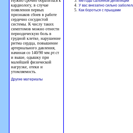
Нужно срочно обратиться к
Методы салонной депиляции
кардиологу, в случае
У вас внезапно сильно заболел
появления первых
Как бороться с прыщами
признаков сбоев в работе
сердечно сосудистой
системы. К числу таких
симптомов можно отнести
периодическую боль в
грудной клетке, нарушение
ритма сердца, повышение
артериального давления,
начиная со 140/90 мм.рт.ст
и выше, одышку при
малейшей физической
нагрузке, отеки и
утомляемость.
Другие материалы