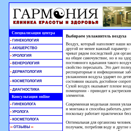
Специализация центра
Выбираем увлажнитель воздуха
•
ГИНЕКОЛОГИЯ
Воздух, который наполняет наши ко
•
АКУШЕРСТВО
другой не менее важный параметр -
чреват рядом последствий для орган
•
УРОЛОГИЯ
на общее самочувствие, но и на здор
постоянного вдыхания такого возду
•
ВЕНЕРОЛОГИЯ
свойство пересыхать. Это дает по
•
ДЕРМАТОЛОГИЯ
респираторные и инфекционные заб
увлажнения воздуха ударяет по детя
•
КОСМЕТОЛОГИЯ
состоянии оказать достойное сопр
Сухой воздух оказывает плохое возд
•
ДИАГНОСТИКА
помещении - приводит к растрески
элементов.
Консультация online
•
ГИНЕКОЛОГА
Современная модельная линия увлаж
и монтажа и способна работать длит
•
УРОЛОГА
поскольку работает практически бе
•
КОСМЕТОЛОГА
Оптимальная для организма человек
•
•
ОТЗЫВЫ
•
•
получаем, потребляя воду и другие 