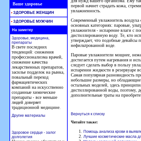
для нужд вашего организма. Ему та
Ваше здоровье
первой начнет страдать кожа, стреми
увлажненность.
•
ЗДОРОВЬЕ ЖЕНЩИН
Современный увлажнитель воздуха с
•
ЗДОРОВЬЕ МУЖЧИН
основных категориях: паровые, уль
На заметку
увлажнителя - испарение влаги с п
дистиллированную воду. Те, кто ис
Здоровье, медицина,
утверждает, что подобные девайсы п
препараты
нефильтрованной воде.
В свете последних
тенденций: снижения
Паровые увлажнители мощнее, неже
профессионализма врачей,
достигается путем нагревания и ис
снижение качества
следует сделать выбор в пользу ув
лекарственных препаратов,
испарении жидкости в резервуаре в
засилье подделок на рынка,
Самая популярная разновидность пр
повальный переход
небольшие размеры, но обладающие 
фармацевтических
остальных моделей, здесь принцип
компаний на искусственно
дистиллированной воды, поэтому, де
созданные химические
дополнительные траты на приобрете
препараты - все меньше
людей доверяет
традиционной медицине.
Вернуться к списку
Другие материалы
Читайте также:
Помощь анализа крови в выявл
Здоровое сердце - залог
Лучшие косметические масла д
долголетия