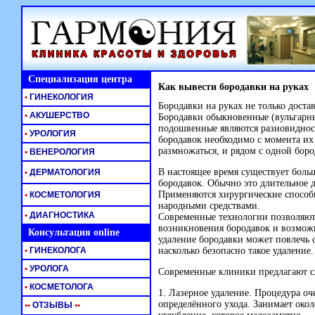
Специализация центра
Как вывести бородавки на руках
•
ГИНЕКОЛОГИЯ
Бородавки на руках не только доста
•
АКУШЕРСТВО
Бородавки обыкновенные (вульгарн
подошвенные являются разновидност
•
УРОЛОГИЯ
бородавок необходимо с момента их
размножаться, и рядом с одной боро
•
ВЕНЕРОЛОГИЯ
В настоящее время существует боль
•
ДЕРМАТОЛОГИЯ
бородавок. Обычно это длительное д
Применяются хирургические способы
•
КОСМЕТОЛОГИЯ
народными средствами.
•
ДИАГНОСТИКА
Современные технологии позволяют
возникновения бородавок и возможн
Консультация online
удаление бородавки может повлечь с
•
ГИНЕКОЛОГА
насколько безопасно такое удаление.
•
УРОЛОГА
Современные клиники предлагают с
•
КОСМЕТОЛОГА
1. Лазерное удаление. Процедура оч
определённого ухода. Занимает окол
•
•
ОТЗЫВЫ
•
•