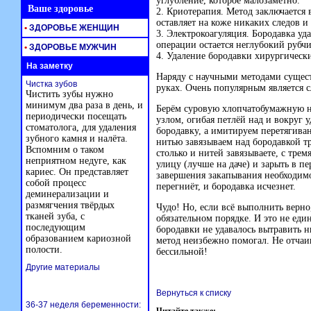
углубление, которое малозаметно.
Ваше здоровье
2. Криотерапия. Метод заключается
оставляет на коже никаких следов и 
•
ЗДОРОВЬЕ ЖЕНЩИН
3. Электрокоагуляция. Бородавка уда
операции остается неглубокий рубчи
•
ЗДОРОВЬЕ МУЖЧИН
4. Удаление бородавки хирургическ
На заметку
Наряду с научными методами сущест
Чистка зубов
руках. Очень популярным является 
Чистить зубы нужно
минимум два раза в день, и
Берём суровую хлопчатобумажную ни
периодически посещать
узлом, огибая петлёй над и вокруг 
стоматолога, для удаления
бородавку, а имитируем перетягиван
зубного камня и налёта.
нитью завязываем над бородавкой тр
Вспомним о таком
столько и нитей завязываете, с тре
неприятном недуге, как
улицу (лучше на даче) и зарыть в пе
кариес. Он представляет
завершения закапывания необходимо
собой процесс
перегниёт, и бородавка исчезнет.
деминерализации и
размягчения твёрдых
Чудо! Но, если всё выполнить верно
тканей зуба, с
обязательном порядке. И это не еди
последующим
бородавки не удавалось вытравить 
образованием кариозной
метод неизбежно помогал. Не отчаи
полости.
бессильной!
Другие материалы
Вернуться к списку
36-37 неделя беременности: