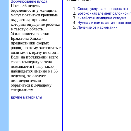
Читайте также:
формирование плода
После 36 недель
Спектр услуг салонов красоты
беременности у женщины
Ботокс - как элемент салонной
могут появиться кровяные
Китайская медицина сегодня.
выделения, причина
Нужна ли вам пластическая оп
которым опущение ребёнка
Лечение от наркомании
в тазовую область.
Усилившиеся схватки
Брэкстона Хикса -
предвестники скорых
родов, поэтому затягивать с
визитами к врачу не стоит.
Если на протяжении всего
срока температура тела
повышается (чаще такое
наблюдается именно на 36
неделю), то следует
незамедлительно
обратиться к лечащему
специалисту.
Другие материалы