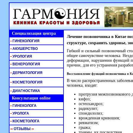
Специализация центра
Лечение позвоночника в Китае по
•
ГИНЕКОЛОГИЯ
структуре, сохранить здоровье, эн
•
АКУШЕРСТВО
Гибкий и сильный позвоночный столб
общее самочувствие человека. Незд
•
УРОЛОГИЯ
деформации, нарушении функций п
•
ВЕНЕРОЛОГИЯ
причин, для его устранения разраб
•
ДЕРМАТОЛОГИЯ
Восстановление функций позвоночника в К
В число распространенных заболев
•
КОСМЕТОЛОГИЯ
человека, входят:
•
ДИАГНОСТИКА
протрузия межпозвонкового д
Консультация online
кифоз;
остеохандроз;
•
ГИНЕКОЛОГА
радикулит;
спондилолиз;
•
УРОЛОГА
врожденная кривошея;
•
КОСМЕТОЛОГА
ревматизм;
грыжа;
•
•
ОТЗЫВЫ
•
•
травмы, их последствия.