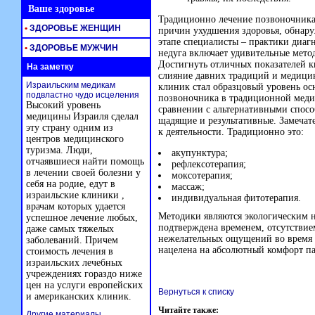
Ваше здоровье
Традиционно лечение позвоночника
•
ЗДОРОВЬЕ ЖЕНЩИН
причин ухудшения здоровья, обна
этапе специалисты – практики диаг
•
ЗДОРОВЬЕ МУЖЧИН
недуга включает удивительные мето
Достигнуть отличных показателей 
На заметку
слияние давних традиций и медици
Израильским медикам
клиник стал образцовый уровень ос
подвластно чудо исцеления
позвоночника в традиционной медиц
Высокий уровень
сравнении с альтернативными спосо
медицины Израиля сделал
щадящие и результативные. Замечат
эту страну одним из
к деятельности. Традиционно это:
центров медицинского
туризма. Люди,
акупунктура;
отчаявшиеся найти помощь
рефлексотерапия;
в лечении своей болезни у
моксотерапия;
себя на родие, едут в
массаж;
израильские клиники ,
индивидуальная фитотерапия.
врачам которых удается
Методики являются экологическим н
успешное лечение любых,
подтверждена временем, отсутствие
даже самых тяжелых
нежелательных ощущений во время 
заболеваний. Причем
нацелена на абсолютный комфорт п
стоимость лечения в
израильских лечебных
учреждениях гораздо ниже
цен на услуги европейских
Вернуться к списку
и американских клиник.
Читайте также:
Другие материалы