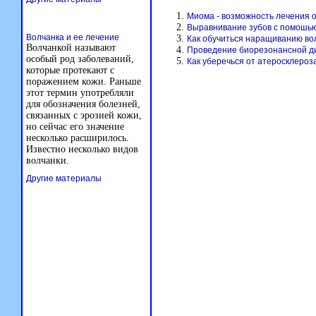
Миома - возможность лечения 
Выравнивание зубов с помошью
Волчанка и ее лечение
Как обучиться наращиванию во
Волчанкой называют
Проведение биорезонансной д
особый род заболеваний,
Как уберечься от атеросклероз
которые протекают с
поражением кожи. Раньше
этот термин употребляли
для обозначения болезней,
связанных с эрозией кожи,
но сейчас его значение
несколько расширилось.
Известно несколько видов
волчанки.
Другие материалы