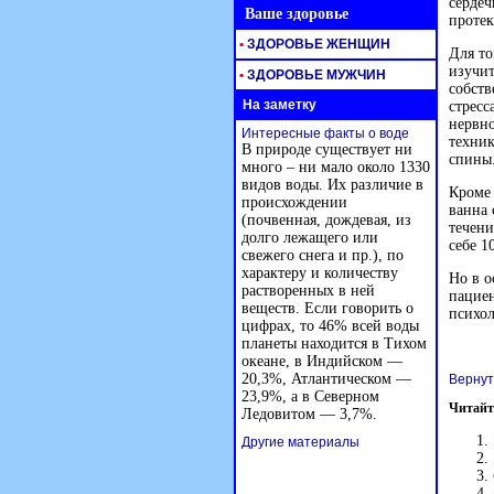
сердеч
Ваше здоровье
протек
•
ЗДОРОВЬЕ ЖЕНЩИН
Для то
изучи
•
ЗДОРОВЬЕ МУЖЧИН
собств
На заметку
стресс
нервно
Интересные факты о воде
техник
В природе существует ни
спины
много – ни мало около 1330
видов воды. Их различие в
Кроме 
происхождении
ванна 
(почвенная, дождевая, из
течени
долго лежащего или
себе 1
свежего снега и пр.), по
характеру и количеству
Но в о
растворенных в ней
пациен
веществ. Если говорить о
психол
цифрах, то 46% всей воды
планеты находится в Тихом
океане, в Индийском —
20,3%, Атлантическом —
Вернут
23,9%, а в Северном
Читайт
Ледовитом — 3,7%.
Другие материалы