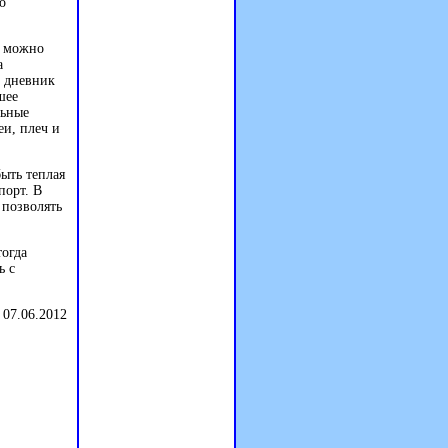
о
е можно
а
й дневник
шее
льные
еи, плеч и
ыть теплая
порт. В
 позволять
тогда
ь с
 07.06.2012