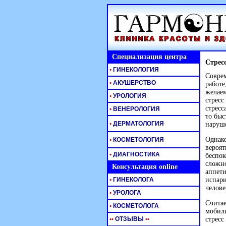
Специализация центра
Стресс
•
ГИНЕКОЛОГИЯ
Совре
•
АКУШЕРСТВО
работ
желаем
•
УРОЛОГИЯ
стресс
стресс
•
ВЕНЕРОЛОГИЯ
то быс
•
ДЕРМАТОЛОГИЯ
наруш
Однако
•
КОСМЕТОЛОГИЯ
вероят
•
ДИАГНОСТИКА
беспок
сложно
Консультация online
аппети
•
ГИНЕКОЛОГА
испари
челове
•
УРОЛОГА
Считае
•
КОСМЕТОЛОГА
мобили
•
•
ОТЗЫВЫ
•
•
стресс