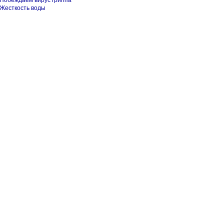
Побеждаем вирус гриппа
Жесткость воды