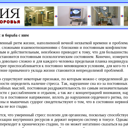
 и борьба с ним
менный ритм жизни, наполненной вечной нехваткой времени и проблем
е, сложными взаимоотношениями с близкими и постоянным конфликтом
ым и действительным, неизбежно приводит к тому, что для большинств
 становится постоянным психологическим состоянием. Конечно, измерит
а довольно сложно и для каждого человека предельная планка индивидуал
трее приспосабливается к постоянно меняющимся условиям, для кого-то
ение привычного уклада жизни становится непреодолимой проблемой.
 существуют некоторые признаки, по которым можно с определенной до
ности определить наличие стресса. Так, нарушение сна из-за постоянных
ойных мыслей, постоянная раздражительность по самым незначительным
сти с расслаблением и отдыхом, а так же с концентрацией внимания, н
та и постоянное напряжение, вплоть до нарушения сердечного ритма, п
ны и мышечных судорог свидетельствуют о том, что в состоянии нервно
ка не все гладко.
тся, что умеренный стресс полезен для организма, поскольку способству
зации внутренних ресурсов и держит нервную систему в тонусе. Однако
 переходит в хроническую стадию, то он может негативно сказаться на ра