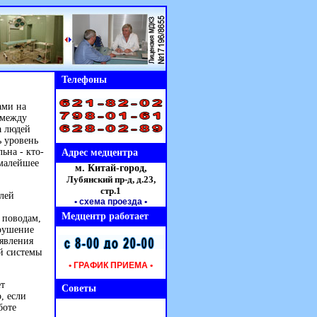
Телефоны
ами на
 между
а людей
ь уровень
ьна - кто-
Адрес медцентра
 малейшее
м. Китай-город,
Лубянский пр-д, д.23,
стр.1
лей
• схема проезда
•
Медцентр работает
 поводам,
арушение
оявления
й системы
• ГРАФИК ПРИЕМА •
ет
Советы
, если
боте