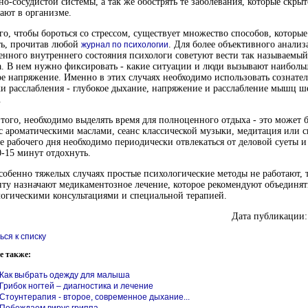
но-сосудистой системы, а так же обострять те заболевания, которые скрыт
ают в организме.
го, чтобы бороться со стрессом, существует множество способов, которы
ть, прочитав любой
. Для более объективного анализ
журнал по психологии
енного внутреннего состояния психологи советуют вести так называемы
а. В нем нужно фиксировать - какие ситуации и люди вызывают наиболь
е напряжение. Именно в этих случаях необходимо использовать сознате
и расслабления - глубокое дыхание, напряжение и расслабление мышц ш
.
того, необходимо выделять время для полноценного отдыха - это может б
с ароматическими маслами, сеанс классической музыки, медитация или с
е рабочего дня необходимо периодически отвлекаться от деловой суеты и
0-15 минут отдохнуть.
собенно тяжелых случаях простые психологические методы не работают, 
ту назначают медикаментозное лечение, которое рекомендуют объединят
огическими консультациями и специальной терапией.
Дата публикации:
ься к списку
е также:
Как выбрать одежду для малыша
Грибок ногтей – диагностика и лечение
Стоунтерапия - второе, современное дыхание...