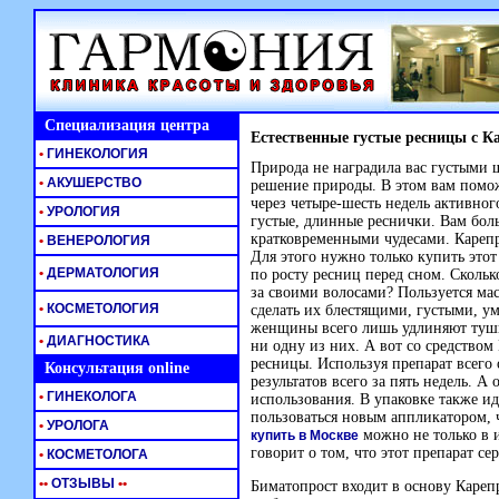
Специализация центра
Естественные густые ресницы с К
•
ГИНЕКОЛОГИЯ
Природа не наградила вас густыми
•
АКУШЕРСТВО
решение природы. В этом вам помож
через
четыре-шесть
недель активного
•
УРОЛОГИЯ
густые, длинные реснички. Вам бол
кратковременными чудесами. Карепр
•
ВЕНЕРОЛОГИЯ
Для этого нужно только купить этот
•
ДЕРМАТОЛОГИЯ
по росту ресниц перед сном. Сколь
за своими волосами? Пользуется мас
•
КОСМЕТОЛОГИЯ
сделать их блестящими, густыми, у
женщины всего лишь удлиняют тушью
•
ДИАГНОСТИКА
ни одну из них. А вот со средством
ресницы. Используя препарат всего
Консультация online
результатов всего за пять недель. А
•
ГИНЕКОЛОГА
использования. В упаковке также и
пользоваться новым аппликатором, 
•
УРОЛОГА
можно не только в
купить в Москве
говорит о том, что этот препарат с
•
КОСМЕТОЛОГА
•
•
ОТЗЫВЫ
•
•
Биматопрост входит в основу Кареп