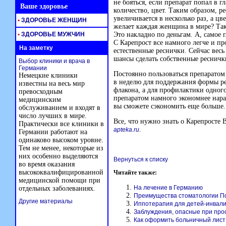
не бояться, если препарат попал в г
Ваше здоровье
количество, цвет. Таким образом, р
увеличивается в несколько раз, а ц
•
ЗДОРОВЬЕ ЖЕНЩИН
желает каждая женщина в мире? Так
•
ЗДОРОВЬЕ МУЖЧИН
Это накладно по деньгам. А, самое 
С Карепрост все намного легче и пр
На заметку
естественные реснички. Сейчас весь
шансы сделать собственные реснич
Выбор клиники и врача в
Германии
Постоянно пользоваться препаратом 
Немецкие клиники
в неделю для поддержания формы ре
известны на весь мир
флакона, а для профилактики одного
превосходным
препаратом намного экономнее нар
медицинским
вы сможете сэкономить еще больше.
обслуживанием и входят в
число лучших в мире.
Все, что нужно знать о Карепросте
Практически все клиники в
.
apteka.ru
Германии работают на
одинаково высоком уровне.
Тем не менее, некоторые из
них особенно выделяются
Вернуться к списку
во время оказания
высококвалифицированной
Читайте также:
медицинской помощи при
На лечение в Германию
отдельных заболеваниях.
Преимущества стоматологии П
Другие материалы
Иппотерапия для детей-инвал
Заблуждения, опасные при про
Как оформить больничный лист