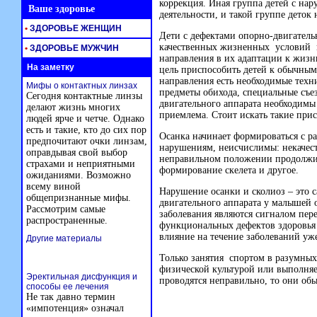
коррекция. Иная группа детей с на
Ваше здоровье
деятельности, и такой группе деток
•
ЗДОРОВЬЕ ЖЕНЩИН
Дети с дефектами опорно-двигатель
качественных жизненных условий и
•
ЗДОРОВЬЕ МУЖЧИН
направления в их адаптации к жизн
На заметку
цель приспособить детей к обычным
направления есть необходимые техн
Мифы о контактных линзах
предметы обихода, специальные съе
Сегодня контактные линзы
двигательного аппарата необходимы
делают жизнь многих
приемлема. Стоит искать такие при
людей ярче и четче. Однако
есть и такие, кто до сих пор
Осанка начинает формироваться с р
предпочитают очки линзам,
нарушениям, неисчислимы: некачес
оправдывая свой выбор
неправильном положении продолжит
страхами и неприятными
формирование скелета и другое.
ожиданиями. Возможно
всему виной
Нарушение осанки и сколиоз – это 
общепризнанные мифы.
двигательного аппарата у малышей о
Рассмотрим самые
заболевания являются сигналом пер
распространенные.
функциональных дефектов здоровья 
влияние на течение заболеваний уже
Другие материалы
Только занятия спортом в разумных
физической культурой или выполняе
Эректильная дисфункция и
проводятся неправильно, то они об
способы ее лечения
Не так давно термин
«импотенция» означал