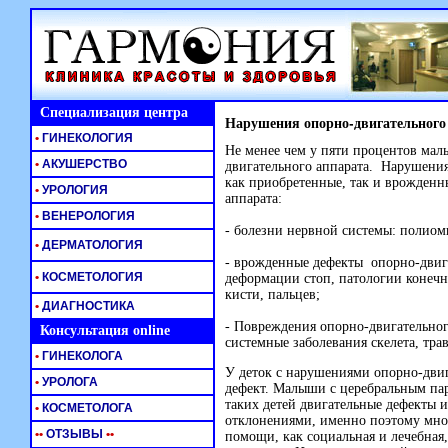
Специализация центра
Нарушения опорно-двигательного 
•
ГИНЕКОЛОГИЯ
Не менее чем у пяти процентов ма
•
АКУШЕРСТВО
двигательного аппарата. Нарушения
как приобретенные, так и врожденн
•
УРОЛОГИЯ
аппарата:
•
ВЕНЕРОЛОГИЯ
- болезни нервной системы: полиом
•
ДЕРМАТОЛОГИЯ
- врожденные дефекты опорно-двига
•
КОСМЕТОЛОГИЯ
деформации стоп, патологии конечн
кисти, пальцев;
•
ДИАГНОСТИКА
- Повреждения опорно-двигательног
Консультация online
системные заболевания скелета, тр
•
ГИНЕКОЛОГА
У деток с нарушениями опорно-двиг
•
УРОЛОГА
дефект. Малыши с церебральным пар
таких детей двигательные дефекты 
•
КОСМЕТОЛОГА
отклонениями, именно поэтому мно
•
•
ОТЗЫВЫ
•
•
помощи, как социальная и лечебная,