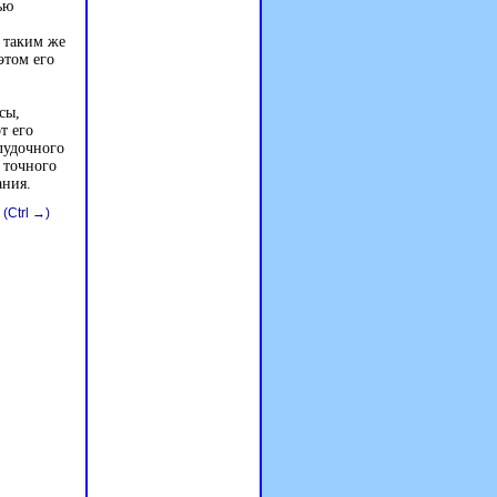
ью
я таким же
этом его
сы,
т его
лудочного
 точного
ания.
(Ctrl →)