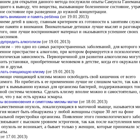
анием для открытия данного метода послужили опыты Самуила Ганемана
шего к выводу, что вещества, вызывающие болезненное состояние, утр
ое состояние при разведении до нужной концентрации.
(от 19.01.2013)
звить внимание и память ребёнка
иеме детей в школу, главным критерием их готовности к занятиям служ
ие памяти и внимания. Внимательные детишки лучше мыслят и разговар
того, они лучше воспринимают материал и оказываются успешнее своих
ассников.
(от 19.01.2013)
едупредить алкоголизм
лизм – это одно из самых распространенных заболеваний, для которого 
енное пристрастие к алкоголю, при котором формируется и психологичес
огическая зависимость. Первопричиной для развития алкоголизма могут
ить установки, приобретенные человеком в детстве, когда его окружали
ли и друзья.
(от 19.01.2013)
елать очищающую клизму
омощи очищающей клизмы можно освободить свой кишечник от всего
имого. Но прибегать к ее применению лучше не слишком часто, так как
дит к вымыванию нужных для организма бактерий, поддерживающих то
ой системы человека. Сделать клизму вполне можно и самостоятельно, 
и, что у вас есть кружка эсмарха.
(от 18.01.2013)
ы возникновения и симптомы миомы матки
ачественная опухоль, локализующаяся в маточной мышце, называется м
гия может быть обнаружена у любой женщины старше 30 лет на фоне
альной перестройки организма. Появление этого гинекологического заб
связывают с высоким уровнем эстрогенов, так как после наступления ме
 опухоль не возникает, а бывает только у женщин, которые принимали э
аты.
от 17.01.2013)