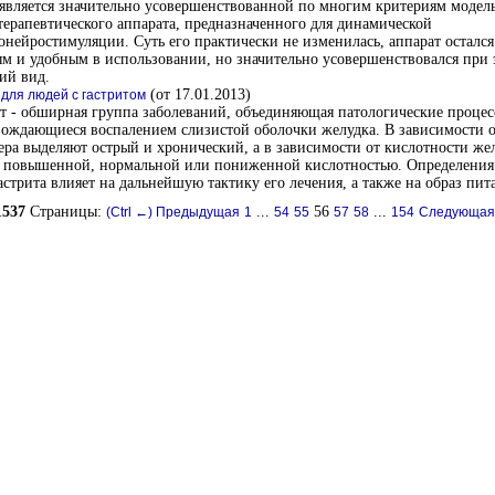
является значительно усовершенствованной по многим критериям модел
ерапевтического аппарата, предназначенного для динамической
онейростимуляции. Суть его практически не изменилась, аппарат осталс
м и удобным в использовании, но значительно усовершенствовался при 
ий вид.
(от 17.01.2013)
 для людей с гастритом
т - обширная группа заболеваний, объединяющая патологические процес
ождающиеся воспалением слизистой оболочки желудка. В зависимости о
ера выделяют острый и хронический, а в зависимости от кислотности же
 с повышенной, нормальной или пониженной кислотностью. Определения
астрита влияет на дальнейшую тактику его лечения, а также на образ пит
1537
Страницы:
...
56
...
(Ctrl ←) Предыдущая
1
54
55
57
58
154
Следующая 