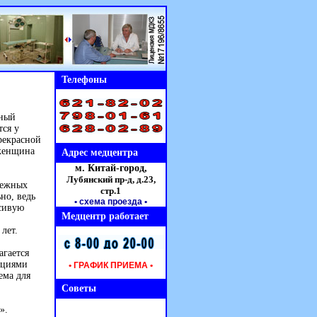
Телефоны
ьный
тся у
рекрасной
 женщина
Адрес медцентра
м. Китай-город,
Лубянский пр-д, д.23,
бежных
стр.1
но, ведь
• схема проезда
•
асивую
Медцентр работает
лет.
агается
кциями
• ГРАФИК ПРИЕМА •
ема для
Советы
».