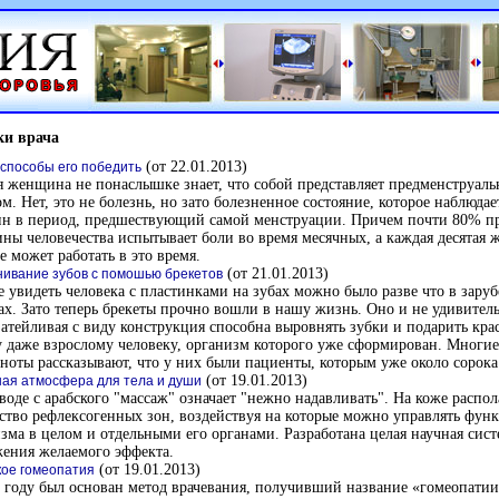
ки врача
(от 22.01.2013)
способы его победить
 женщина не понаслышке знает, что собой представляет предменструал
м. Нет, это не болезнь, но зато болезненное состояние, которое наблюдае
н в период, предшествующий самой менструации. Причем почти 80% п
ны человечества испытывает боли во время месячных, а каждая десятая
е может работать в это время.
(от 21.01.2013)
ивание зубов с помошью брекетов
 увидеть человека с пластинками на зубах можно было разве что в зару
х. Зато теперь брекеты прочно вошли в нашу жизнь. Оно и не удивитель
затейливая с виду конструкция способна выровнять зубки и подарить кр
 даже взрослому человеку, организм которого уже сформирован. Многие
ноты рассказывают, что у них были пациенты, которым уже около сорока 
(от 19.01.2013)
ая атмосфера для тела и души
воде с арабского "массаж" означает "нежно надавливать". На коже распол
тво рефлексогенных зон, воздействуя на которые можно управлять фун
зма в целом и отдельными его органами. Разработана целая научная сист
ения желаемого эффекта.
(от 19.01.2013)
кое гомеопатия
 году был основан метод врачевания, получивший название «гомеопатии