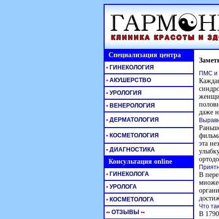
Специализация центра
Замет
•
ГИНЕКОЛОГИЯ
ПМС и 
•
АКУШЕРСТВО
Каждая
синдро
•
УРОЛОГИЯ
женщи
полови
•
ВЕНЕРОЛОГИЯ
даже н
•
ДЕРМАТОЛОГИЯ
Выравн
Раньше
•
КОСМЕТОЛОГИЯ
фильма
эта не
•
ДИАГНОСТИКА
улыбку
ортодо
Консультация online
Приятн
•
ГИНЕКОЛОГА
В пере
множес
•
УРОЛОГА
органи
достиж
•
КОСМЕТОЛОГА
Что та
•
•
ОТЗЫВЫ
•
•
В 1790