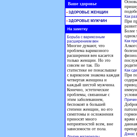
Основ
Ваше здоровье
пришед
подобн
•
ЗДОРОВЬЕ ЖЕНЩИН
Как ра
•
ЗДОРОВЬЕ МУЖЧИН
При пр
развит
На заметку
Более 
однокл
Борьба с варикозным
Как пр
расширением вен
Многие думают, что
Алкого
проблема варикозного
болезн
расширения вен касается
физиол
только женщин. Но это
послуж
совсем не так. По
родите
статистике не понаслышке
Как сд
с варикозом знакома каждая
При п
четвертая женщина и
содерж
каждый шестой мужчина.
приво
Конечно, эстетические
иммунн
проблемы, связанные с
услови
этим заболеванием,
Причин
беспокоят в большей
Доброк
степени женщин, но его
патоло
симптомы и осложнения
гормон
приносят много
врачи 
неприятностей всем, вне
данная
зависимости от пола.
препар
(
Дэнас
Другие материалы