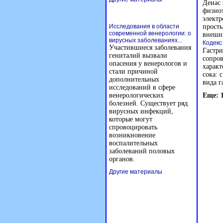
Денас 
физиот
электр
Исследования в области
просты
современной венерологии: о
внешн
вирусных заболеваниях...
Кодекс
Участившиеся заболевания
Гастри
гениталий вызвали
сопров
опасения у венерологов и
характ
стали причиной
сока:
дополнительных
вида г
исследований в сфере
венерологических
Еще: 
болезней. Существует ряд
вирусных инфекций,
которые могут
спровоцировать
возникновение
воспалительных
заболеваний половых
органов.
Другие материалы