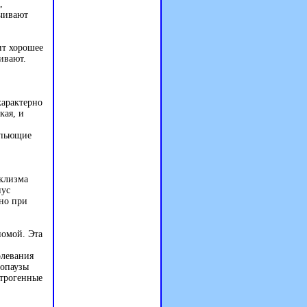
,
ачивают
ит хорошее
ивают.
характерно
кая, и
 пьющие
 клизма
нус
но при
иомой. Эта
олевания
нопаузы
строгенные