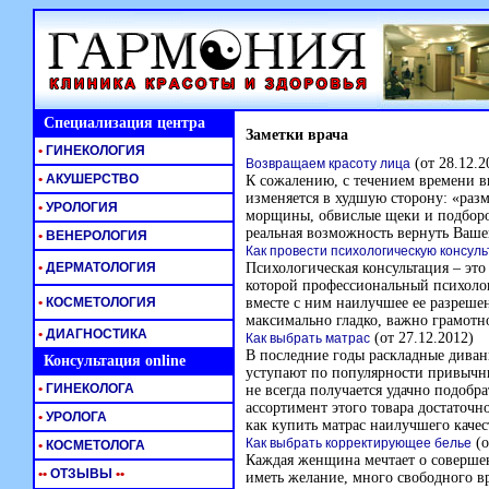
Специализация центра
Заметки врача
•
ГИНЕКОЛОГИЯ
(от 28.12.2
Возвращаем красоту лица
•
АКУШЕРСТВО
К сожалению, с течением времени в
изменяется в худшую сторону: «раз
•
УРОЛОГИЯ
морщины, обвислые щеки и подбород
реальная возможность вернуть Вашей
•
ВЕНЕРОЛОГИЯ
Как провести психологическую консул
•
ДЕРМАТОЛОГИЯ
Психологическая консультация – это
которой профессиональный психолог
•
КОСМЕТОЛОГИЯ
вместе с ним наилучшее ее разреше
максимально гладко, важно грамотно
•
ДИАГНОСТИКА
(от 27.12.2012)
Как выбрать матрас
В последние годы раскладные диван
Консультация online
уступают по популярности привычны
•
ГИНЕКОЛОГА
не всегда получается удачно подобра
ассортимент этого товара достаточн
•
УРОЛОГА
как купить матрас наилучшего качес
(о
Как выбрать корректирующее белье
•
КОСМЕТОЛОГА
Каждая женщина мечтает о соверше
•
•
ОТЗЫВЫ
•
•
иметь желание, много свободного в