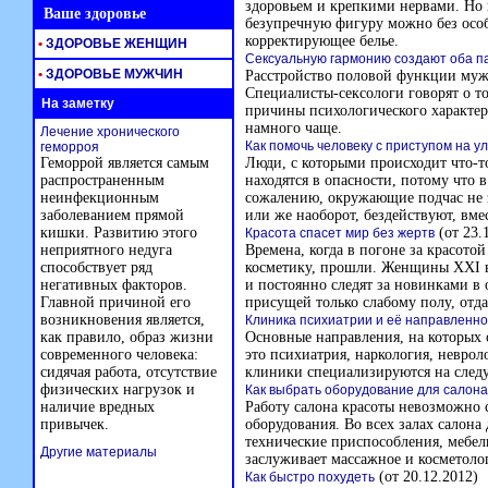
здоровьем и крепкими нервами. Но 
Ваше здоровье
безупречную фигуру можно без осо
корректирующее белье.
•
ЗДОРОВЬЕ ЖЕНЩИН
Сексуальную гармонию создают оба п
•
ЗДОРОВЬЕ МУЖЧИН
Расстройство половой функции мужч
Специалисты-сексологи говорят о т
На заметку
причины психологического характер
намного чаще.
Лечение хронического
Как помочь человеку с приступом на у
геморроя
Геморрой является самым
Люди, с которыми происходит что-т
распространенным
находятся в опасности, потому что 
неинфекционным
сожалению, окружающие подчас не з
заболеванием прямой
или же наоборот, бездействуют, вме
кишки. Развитию этого
(от 23.
Красота спасет мир без жертв
неприятного недуга
Времена, когда в погоне за красот
способствует ряд
косметику, прошли. Женщины XXI в
негативных факторов.
и постоянно следят за новинками в
Главной причиной его
присущей только слабому полу, отда
возникновения является,
Клиника психиатрии и её направленно
как правило, образ жизни
Основные направления, на которых 
современного человека:
это психиатрия, наркология, неврол
сидячая работа, отсутствие
клиники специализируются на след
физических нагрузок и
Как выбрать оборудование для салона
наличие вредных
Работу салона красоты невозможно 
привычек.
оборудования. Во всех залах салон
технические приспособления, мебел
Другие материалы
заслуживает массажное и косметоло
(от 20.12.2012)
Как быстро похудеть